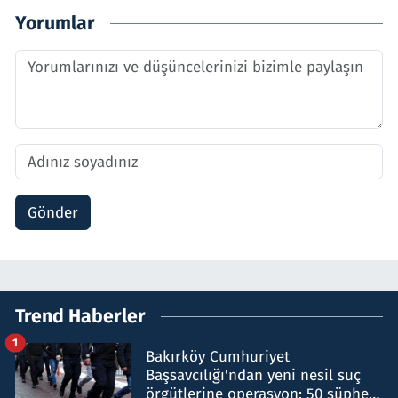
Yorumlar
Gönder
Trend Haberler
1
Bakırköy Cumhuriyet
Başsavcılığı'ndan yeni nesil suç
örgütlerine operasyon: 50 şüpheli