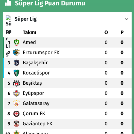
Süper Lig Puan Durumu
Süper Lig
#
Takım
O
P
Amed
0
0
1
Erzurumspor FK
0
0
2
Başakşehir
0
0
3
Kocaelispor
0
0
4
Beşiktaş
0
0
5
Eyüpspor
0
0
6
Galatasaray
0
0
7
Çorum FK
0
0
8
Gaziantep FK
0
0
9
Alanyaspor
0
0
10