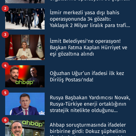
hakkında gözaltı kararı
2
İzmir merkezli yasa dışı bahis
operasyonunda 34 gözaltı:
Yaklaşık 2 Milyar liralık para trafiği
tespit edildi
3
İzmit Belediyesi'ne operasyon!
Başkan Fatma Kaplan Hürriyet ve
eşi gözaltına alındı
4
Oğuzhan Uğur’un ifadesi ilk kez
Diriliş Postası'nda!
5
Rusya Başbakan Yardımcısı Novak,
Rusya-Türkiye enerji ortaklığının
stratejik nitelikte olduğunu
belirtti
6
Ahbap soruşturmasında ifadeler
birbirine girdi: Dokuz şüphelinin