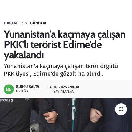
Gündem
HABERLER
GÜNDEM
Haber
Yunanistan'a kaçmaya çalışan
Kültür Sanat
PKK'lı terörist Edirne'de
yakalandı
Kurumsal Haberler
Yunanistan'a kaçmaya çalışan terör örgütü
Lezzet Durağı
PKK üyesi, Edirne'de gözaltına alındı.
Memur ve Kamu
BURCU BALTA
03.03.2025 - 10:39
EDITÖR
YAYINLANMA
Otomobil
Oyun
Ramazan