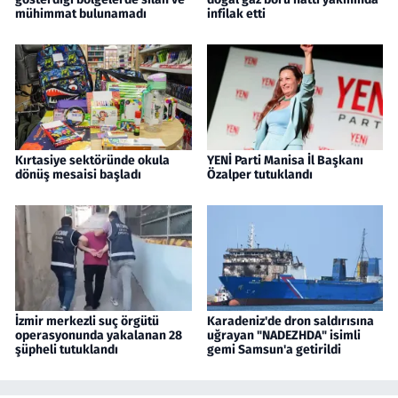
mühimmat bulunamadı
infilak etti
Kırtasiye sektöründe okula
YENİ Parti Manisa İl Başkanı
dönüş mesaisi başladı
Özalper tutuklandı
İzmir merkezli suç örgütü
Karadeniz'de dron saldırısına
operasyonunda yakalanan 28
uğrayan "NADEZHDA" isimli
şüpheli tutuklandı
gemi Samsun'a getirildi