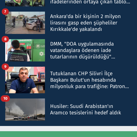
ifadelerinden ortaya çıkan tablo
şok etti
7
Ankara'da bir kişinin 2 milyon
lirasını gasp eden şüpheliler
Kırıkkale'de yakalandı
8
DMM, "DOA uygulamasında
vatandaşlara ödenen iade
tutarlarının düşürüldüğü"
iddiasını yalanladı
9
Tutuklanan CHP Silivri İlçe
Başkanı Bulut'un hesabında
milyonluk para trafiğine: Patron
talimat verdi, ben gönderdim
10
Husiler: Suudi Arabistan'ın
Aramco tesislerini hedef aldık