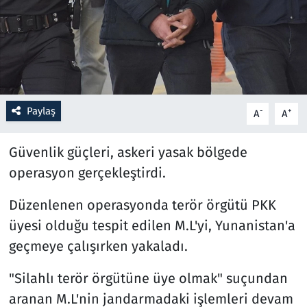
Resmi İlanlar
Rüya Tabirleri
Sağlık
Paylaş
-
+
A
A
Savunma Sanayi
Güvenlik güçleri, askeri yasak bölgede
operasyon gerçekleştirdi.
Seçim 2023
Düzenlenen operasyonda terör örgütü PKK
Spor
üyesi olduğu tespit edilen M.L'yi, Yunanistan'a
Teknoloji ve Bilim
geçmeye çalışırken yakaladı.
Televizyon
"Silahlı terör örgütüne üye olmak" suçundan
aranan M.L'nin jandarmadaki işlemleri devam