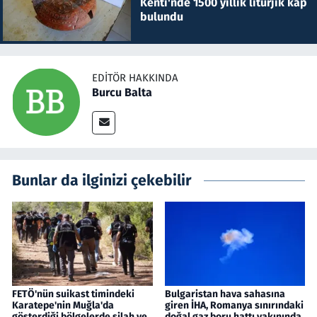
Kenti'nde 1500 yıllık litürjik kap
bulundu
EDITÖR HAKKINDA
Burcu Balta
Bunlar da ilginizi çekebilir
FETÖ'nün suikast timindeki
Bulgaristan hava sahasına
Karatepe'nin Muğla'da
giren İHA, Romanya sınırındaki
gösterdiği bölgelerde silah ve
doğal gaz boru hattı yakınında