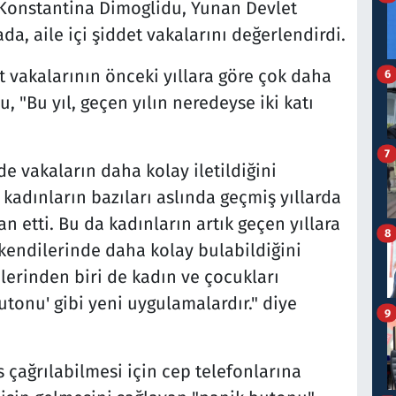
 Konstantina Dimoglidu, Yunan Devlet
a, aile içi şiddet vakalarını değerlendirdi.
et vakalarının önceki yıllara göre çok daha
6
 "Bu yıl, geçen yılın neredeyse iki katı
7
e vakaların daha kolay iletildiğini
 kadınların bazıları aslında geçmiş yıllarda
n etti. Bu da kadınların artık geçen yıllara
8
kendilerinde daha kolay bulabildiğini
erinden biri de kadın ve çocukları
utonu' gibi yeni uygulamalardır." diye
9
s çağrılabilmesi için cep telefonlarına