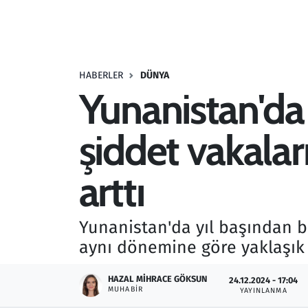
Resmi İlanlar
Rüya Tabirleri
HABERLER
DÜNYA
Yunanistan'da 
Sağlık
şiddet vakalar
Savunma Sanayi
Seçim 2023
arttı
Spor
Yunanistan'da yıl başından bu 
Teknoloji ve Bilim
aynı dönemine göre yaklaşık iki
Televizyon
HAZAL MIHRACE GÖKSUN
24.12.2024 - 17:04
MUHABIR
YAYINLANMA