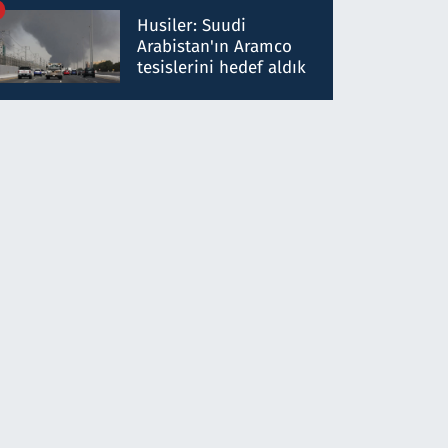
talimat verdi, ben
Husiler: Suudi
gönderdim
Arabistan'ın Aramco
tesislerini hedef aldık