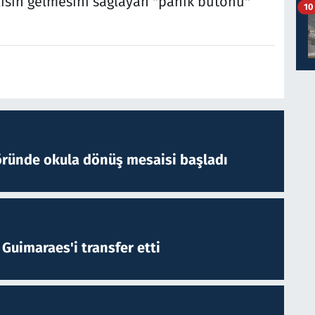
lisin gelmesini sağlayan "panik butonu"
10
öründe okula dönüş mesaisi başladı
Guimaraes'i transfer etti