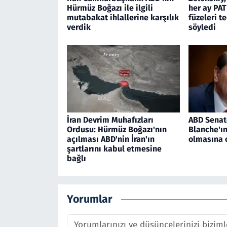
Hürmüz Boğazı ile ilgili
her ay PAT
mutabakat ihlallerine karşılık
füzeleri t
verdik
söyledi
İran Devrim Muhafızları
ABD Senat
Ordusu: Hürmüz Boğazı'nın
Blanche'ı
açılması ABD'nin İran'ın
olmasına 
şartlarını kabul etmesine
bağlı
Yorumlar