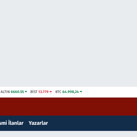
ALTIN
6660.55
BİST
13.779
BTC
64.998,24
mi İlanlar
Yazarlar