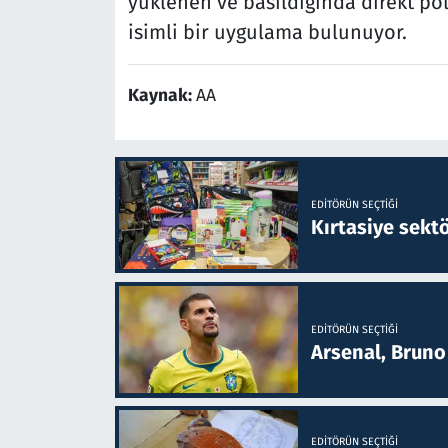
yüklenen ve basıldığında direkt po
isimli bir uygulama bulunuyor.
Kaynak:
AA
EDITÖRÜN SEÇTIĞI
Kırtasiye sekt
EDITÖRÜN SEÇTIĞI
Arsenal, Bruno 
EDITÖRÜN SEÇTIĞI