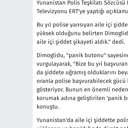
Yunanistan Polis Teşkilatı Sözcüsü
Televizyonu ERT'ye yaptığı açıklamad
Bu yıl polise yansıyan aile içi şidd
yüksek olduğunu belirten Dimoglidu,
aile içi şiddet şikayeti aldık." dedi.
Dimoglidu, "panik butonu" sayesind
vurgulayarak, "Bize bu yıl başvuran
da şiddete uğramış olduklarını beya
oranla polise başvurabilecek gücü 
gösteriyor. Bunun en önemli nedenl
korumak adına geliştirilen 'panik b
konuştu.
Yunanistan'da aile içi şiddette poli