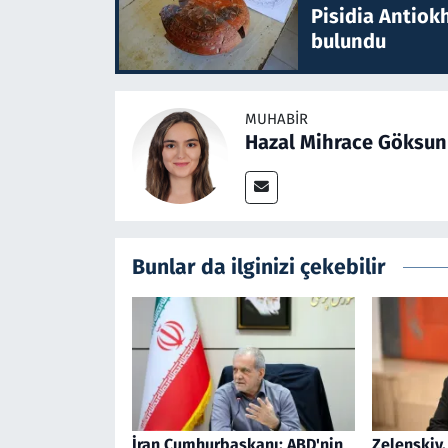
Pisidia Antiokh
bulundu
MUHABIR
Hazal Mihrace Göksun
Bunlar da ilginizi çekebilir
İran Cumhurbaşkanı: ABD'nin
Zelenskiy,