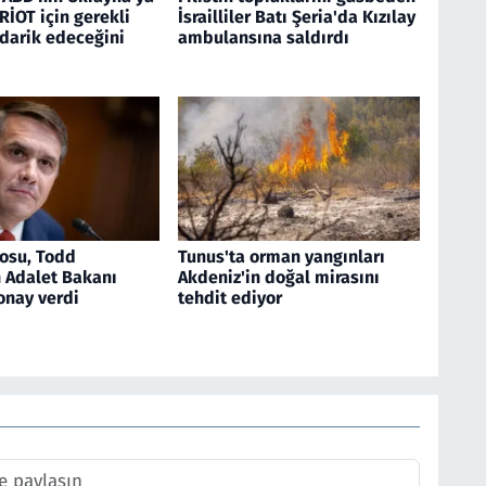
RİOT için gerekli
İsrailliler Batı Şeria'da Kızılay
edarik edeceğini
ambulansına saldırdı
osu, Todd
Tunus'ta orman yangınları
n Adalet Bakanı
Akdeniz'in doğal mirasını
onay verdi
tehdit ediyor