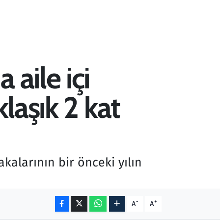
aile içi
laşık 2 kat
akalarının bir önceki yılın
-
+
A
A