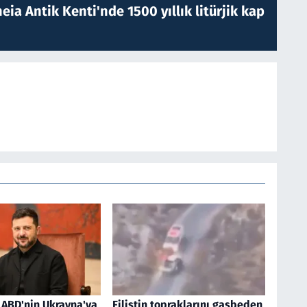
eia Antik Kenti'nde 1500 yıllık litürjik kap
 ABD'nin Ukrayna'ya
Filistin topraklarını gasbeden