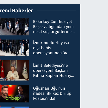
Trend Haberler
Bakırköy Cumhuriyet
Başsavcılığı'ndan yeni
nesil suç örgütlerine
operasyon: 50 şüpheli
hakkında gözaltı kararı
İzmir merkezli yasa
dışı bahis
operasyonunda 34
gözaltı: Yaklaşık 2
Milyar liralık para
İzmit Belediyesi'ne
trafiği tespit edildi
operasyon! Başkan
Fatma Kaplan Hürriyet
ve eşi gözaltına alındı
Oğuzhan Uğur’un
ifadesi ilk kez Diriliş
Postası'nda!