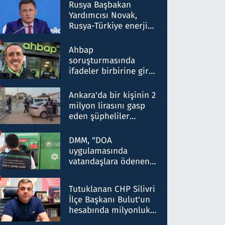
Rusya Başbakan
Yardımcısı Novak,
Rusya-Türkiye enerji
ortaklığının stratejik
nitelikte olduğunu
Ahbap
belirtti
soruşturmasında
ifadeler birbirine girdi:
Dokuz şüphelinin
ifadelerinden ortaya
Ankara'da bir kişinin 2
çıkan tablo şok etti
milyon lirasını gasp
eden şüpheliler
Kırıkkale'de yakalandı
DMM, "DOA
uygulamasında
vatandaşlara ödenen
iade tutarlarının
düşürüldüğü" iddiasını
Tutuklanan CHP Silivri
yalanladı
İlçe Başkanı Bulut'un
hesabında milyonluk
para trafiğine: Patron