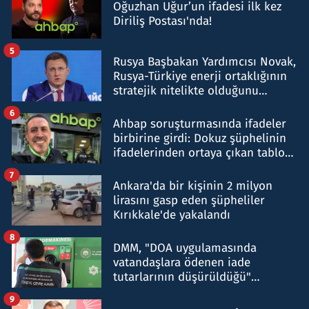
Oğuzhan Uğur’un ifadesi ilk kez
Diriliş Postası'nda!
5
Rusya Başbakan Yardımcısı Novak,
Rusya-Türkiye enerji ortaklığının
stratejik nitelikte olduğunu
belirtti
6
Ahbap soruşturmasında ifadeler
birbirine girdi: Dokuz şüphelinin
ifadelerinden ortaya çıkan tablo
şok etti
7
Ankara'da bir kişinin 2 milyon
lirasını gasp eden şüpheliler
Kırıkkale'de yakalandı
8
DMM, "DOA uygulamasında
vatandaşlara ödenen iade
tutarlarının düşürüldüğü"
iddiasını yalanladı
9