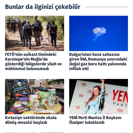
Bunlar da ilginizi çekebilir
FETÖ'nün suikast timindeki
Bulgaristan hava sahasına
Karatepe'nin Muğla'da
giren İHA, Romanya sınırındaki
gösterdiği bölgelerde silah ve
doğal gaz boru hattı yakınında
mühimmat bulunamadı
infilak etti
Kırtasiye sektöründe okula
YENİ Parti Manisa İl Başkanı
dönüş mesaisi başladı
Özalper tutuklandı