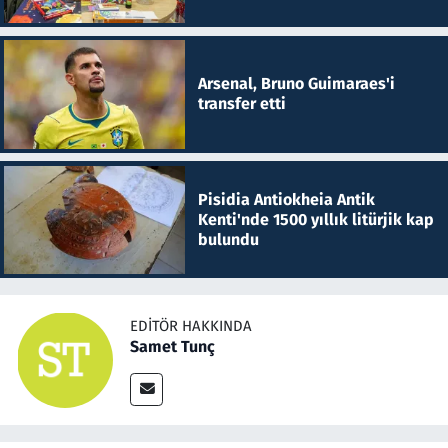
Arsenal, Bruno Guimaraes'i
transfer etti
Pisidia Antiokheia Antik
Kenti'nde 1500 yıllık litürjik kap
bulundu
EDITÖR HAKKINDA
Samet Tunç