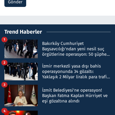
Gönder
Trend Haberler
1
Bakırköy Cumhuriyet
Başsavcılığı'ndan yeni nesil suç
örgütlerine operasyon: 50 şüpheli
hakkında gözaltı kararı
2
İzmir merkezli yasa dışı bahis
operasyonunda 34 gözaltı:
Yaklaşık 2 Milyar liralık para trafiği
tespit edildi
3
İzmit Belediyesi'ne operasyon!
Başkan Fatma Kaplan Hürriyet ve
eşi gözaltına alındı
4