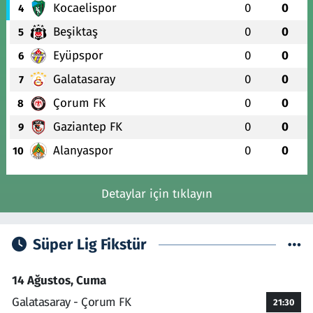
Kocaelispor
0
0
4
Beşiktaş
0
0
5
Eyüpspor
0
0
6
Galatasaray
0
0
7
Çorum FK
0
0
8
Gaziantep FK
0
0
9
Alanyaspor
0
0
10
Detaylar için tıklayın
Süper Lig Fikstür
14 Ağustos, Cuma
Galatasaray - Çorum FK
21:30