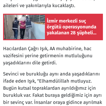
aileleri ve yakınlarıyla kucaklaştı.
İzmir merkezli suç
örgütü operasyonunda
yakalanan 28 şüpheli
tutuklandı
Hacılardan Çağrı Işık, AA muhabirine, hac
vazifesini yerine getirmenin mutluluğunu
yaşadıklarını dile getirdi.
Sevinci ve burukluğu aynı anda yaşadıklarını
ifade eden Işık, "Elhamdülillah mutluyuz.
Bugün kutsal topraklardan ayrıldığımız için
burukluk var. Fakat buraya geldiğimiz için ayrı
bir sevinç var. İnsanlar oraya gidince ayrılmak