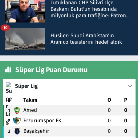
Tutuklanan CHP Silivri İlçe
Başkanı Bulut'un hesabında
milyonluk para trafiğine: Patron
talimat verdi, ben gönderdim
10
Husiler: Suudi Arabistan'ın
Aramco tesislerini hedef aldık
Süper Lig Puan Durumu
Süper Lig
#
Takım
O
P
Amed
0
0
1
Erzurumspor FK
0
0
2
Başakşehir
0
0
3