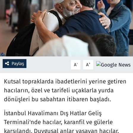
Resmi İlanlar
Rüya Tabirleri
Sağlık
Savunma Sanayi
Paylaş
-
+
A
A
Seçim 2023
Kutsal topraklarda ibadetlerini yerine getiren
Spor
hacıların, özel ve tarifeli uçaklarla yurda
dönüşleri bu sabahtan itibaren başladı.
Teknoloji ve Bilim
İstanbul Havalimanı Dış Hatlar Geliş
Televizyon
Terminali'nde hacılar, karanfil ve gülerle
karşılandı. Duygusal anlar yaşayan hacılar,