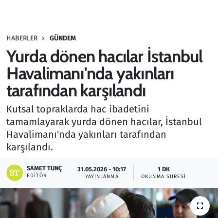
Gündem
HABERLER
GÜNDEM
Haber
Yurda dönen hacılar İstanbul
Kültür Sanat
Havalimanı'nda yakınları
tarafından karşılandı
Kurumsal Haberler
Kutsal topraklarda hac ibadetini
Lezzet Durağı
tamamlayarak yurda dönen hacılar, İstanbul
Havalimanı'nda yakınları tarafından
Memur ve Kamu
karşılandı.
Otomobil
SAMET TUNÇ
31.05.2026 - 10:17
1 DK
EDITÖR
YAYINLANMA
OKUNMA SÜRESI
Oyun
Ramazan