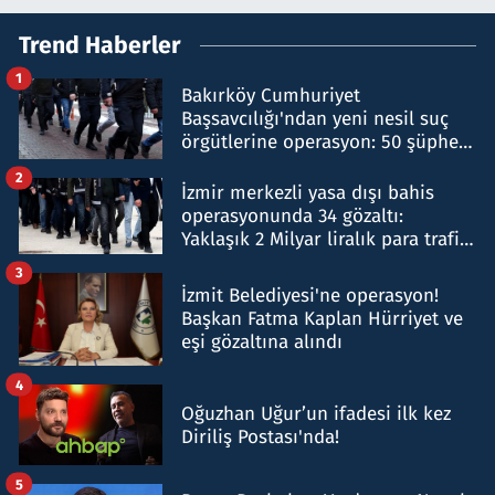
Trend Haberler
1
Bakırköy Cumhuriyet
Başsavcılığı'ndan yeni nesil suç
örgütlerine operasyon: 50 şüpheli
hakkında gözaltı kararı
2
İzmir merkezli yasa dışı bahis
operasyonunda 34 gözaltı:
Yaklaşık 2 Milyar liralık para trafiği
tespit edildi
3
İzmit Belediyesi'ne operasyon!
Başkan Fatma Kaplan Hürriyet ve
eşi gözaltına alındı
4
Oğuzhan Uğur’un ifadesi ilk kez
Diriliş Postası'nda!
5