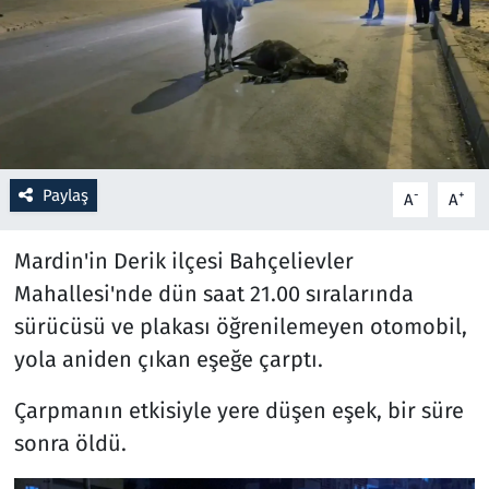
Resmi İlanlar
Rüya Tabirleri
Sağlık
Paylaş
-
+
A
A
Savunma Sanayi
Mardin'in Derik ilçesi Bahçelievler
Seçim 2023
Mahallesi'nde dün saat 21.00 sıralarında
sürücüsü ve plakası öğrenilemeyen otomobil,
Spor
yola aniden çıkan eşeğe çarptı.
Teknoloji ve Bilim
Çarpmanın etkisiyle yere düşen eşek, bir süre
Televizyon
sonra öldü.