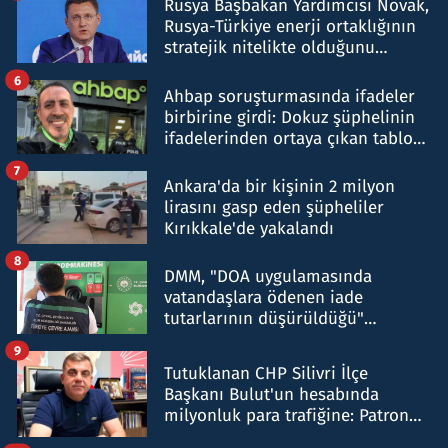
Rusya Başbakan Yardımcısı Novak,
Rusya-Türkiye enerji ortaklığının
stratejik nitelikte olduğunu
belirtti
6
Ahbap soruşturmasında ifadeler
birbirine girdi: Dokuz şüphelinin
ifadelerinden ortaya çıkan tablo
şok etti
7
Ankara'da bir kişinin 2 milyon
lirasını gasp eden şüpheliler
Kırıkkale'de yakalandı
8
DMM, "DOA uygulamasında
vatandaşlara ödenen iade
tutarlarının düşürüldüğü"
iddiasını yalanladı
9
Tutuklanan CHP Silivri İlçe
Başkanı Bulut'un hesabında
milyonluk para trafiğine: Patron
talimat verdi, ben gönderdim