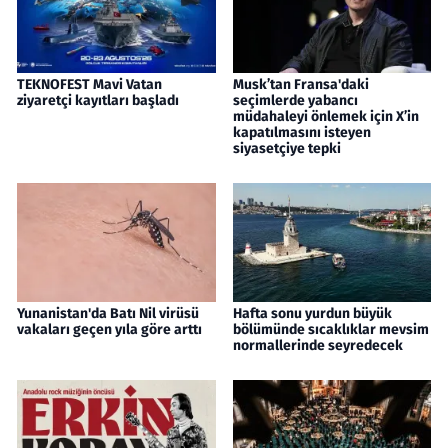
TEKNOFEST Mavi Vatan
Musk’tan Fransa'daki
ziyaretçi kayıtları başladı
seçimlerde yabancı
müdahaleyi önlemek için X’in
kapatılmasını isteyen
siyasetçiye tepki
Yunanistan'da Batı Nil virüsü
Hafta sonu yurdun büyük
vakaları geçen yıla göre arttı
bölümünde sıcaklıklar mevsim
normallerinde seyredecek