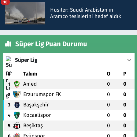
10
Husiler: Suudi Arabistan'ın
Aramco tesislerini hedef aldık
Süper Lig Puan Durumu
Süper Lig
#
Takım
O
P
Amed
0
0
1
Erzurumspor FK
0
0
2
Başakşehir
0
0
3
Kocaelispor
0
0
4
Beşiktaş
0
0
5
Eyüpspor
0
0
6