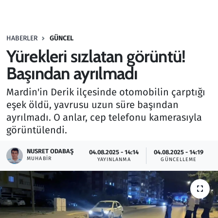
Gündem
HABERLER
GÜNCEL
Haber
Yürekleri sızlatan görüntü!
Kültür Sanat
Başından ayrılmadı
Mardin'in Derik ilçesinde otomobilin çarptığı
Kurumsal Haberler
eşek öldü, yavrusu uzun süre başından
ayrılmadı. O anlar, cep telefonu kamerasıyla
Lezzet Durağı
görüntülendi.
Memur ve Kamu
NUSRET ODABAŞ
04.08.2025 - 14:14
04.08.2025 - 14:19
MUHABIR
YAYINLANMA
GÜNCELLEME
Otomobil
Oyun
Ramazan