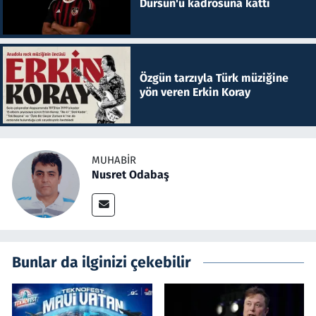
Dursun'u kadrosuna kattı
Özgün tarzıyla Türk müziğine
yön veren Erkin Koray
MUHABIR
Nusret Odabaş
Bunlar da ilginizi çekebilir