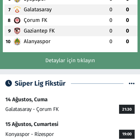
Galatasaray
0
0
7
Çorum FK
0
0
8
Gaziantep FK
0
0
9
Alanyaspor
0
0
10
Detaylar için tıklayın
Süper Lig Fikstür
14 Ağustos, Cuma
Galatasaray - Çorum FK
21:30
15 Ağustos, Cumartesi
Konyaspor - Rizespor
19:00