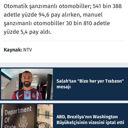
Otomatik şanzımanlı otomobiller; 541 bin 388
adetle yüzde 94,6 pay alırken, manuel
şanzımanlı otomobiller 30 bin 810 adetle
yüzde 5,4 pay aldı.
Kaynak:
NTV
Salah'tan "Bize her yer Trabzon"
mesajı
ABD, Brezilya'nın Washington
Büyükelçisinin vizesini iptal etti