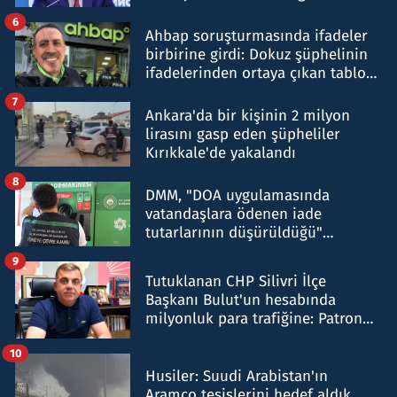
belirtti
6
Ahbap soruşturmasında ifadeler
birbirine girdi: Dokuz şüphelinin
ifadelerinden ortaya çıkan tablo
şok etti
7
Ankara'da bir kişinin 2 milyon
lirasını gasp eden şüpheliler
Kırıkkale'de yakalandı
8
DMM, "DOA uygulamasında
vatandaşlara ödenen iade
tutarlarının düşürüldüğü"
iddiasını yalanladı
9
Tutuklanan CHP Silivri İlçe
Başkanı Bulut'un hesabında
milyonluk para trafiğine: Patron
talimat verdi, ben gönderdim
10
Husiler: Suudi Arabistan'ın
Aramco tesislerini hedef aldık