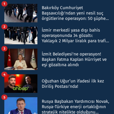
1
Bakırköy Cumhuriyet
Başsavcılığı'ndan yeni nesil suç
örgütlerine operasyon: 50 şüpheli
hakkında gözaltı kararı
2
İzmir merkezli yasa dışı bahis
operasyonunda 34 gözaltı:
Yaklaşık 2 Milyar liralık para trafiği
tespit edildi
3
İzmit Belediyesi'ne operasyon!
Başkan Fatma Kaplan Hürriyet ve
eşi gözaltına alındı
4
Oğuzhan Uğur’un ifadesi ilk kez
Diriliş Postası'nda!
5
Rusya Başbakan Yardımcısı Novak,
Rusya-Türkiye enerji ortaklığının
stratejik nitelikte olduğunu