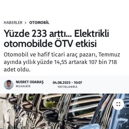
Gündem
HABERLER
OTOMOBIL
Haber
Yüzde 233 arttı... Elektrikli
Kültür Sanat
otomobilde ÖTV etkisi
Otomobil ve hafif ticari araç pazarı, Temmuz
Kurumsal Haberler
ayında yıllık yüzde 14,55 artarak 107 bin 718
adet oldu.
Lezzet Durağı
NUSRET ODABAŞ
04.08.2025 - 10:07
Memur ve Kamu
MUHABIR
YAYINLANMA
Otomobil
Oyun
Ramazan