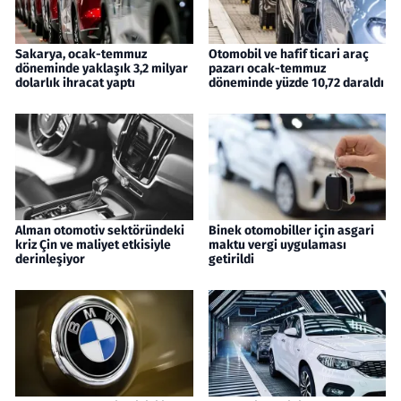
Sakarya, ocak-temmuz
Otomobil ve hafif ticari araç
döneminde yaklaşık 3,2 milyar
pazarı ocak-temmuz
dolarlık ihracat yaptı
döneminde yüzde 10,72 daraldı
Alman otomotiv sektöründeki
Binek otomobiller için asgari
kriz Çin ve maliyet etkisiyle
maktu vergi uygulaması
derinleşiyor
getirildi