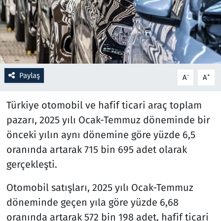
Resmi İlanlar
Rüya Tabirleri
Sağlık
Paylaş
-
+
A
A
Savunma Sanayi
Türkiye otomobil ve hafif ticari araç toplam
pazarı, 2025 yılı Ocak-Temmuz döneminde bir
Seçim 2023
önceki yılın aynı dönemine göre yüzde 6,5
oranında artarak 715 bin 695 adet olarak
Spor
gerçekleşti.
Teknoloji ve Bilim
Otomobil satışları, 2025 yılı Ocak-Temmuz
Televizyon
döneminde geçen yıla göre yüzde 6,68
oranında artarak 572 bin 198 adet, hafif ticari