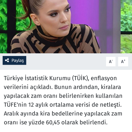
Resmi İlanlar
Rüya Tabirleri
Sağlık
Savunma Sanayi
Paylaş
-
+
A
A
Seçim 2023
Türkiye İstatistik Kurumu (TÜİK), enflasyon
verilerini açıkladı. Bunun ardından, kiralara
Spor
yapılacak zam oranı belirlenirken kullanılan
Teknoloji ve Bilim
TÜFE'nin 12 aylık ortalama verisi de netleşti.
Aralık ayında kira bedellerine yapılacak zam
Televizyon
oranı ise yüzde 60,45 olarak belirlendi.