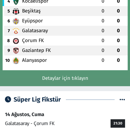
Kocaelispor
0
0
4
Beşiktaş
0
0
5
Eyüpspor
0
0
6
Galatasaray
0
0
7
Çorum FK
0
0
8
Gaziantep FK
0
0
9
Alanyaspor
0
0
10
Detaylar için tıklayın
Süper Lig Fikstür
14 Ağustos, Cuma
Galatasaray - Çorum FK
21:30