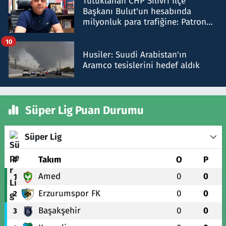
Tutuklanan CHP Silivri İlçe
Başkanı Bulut'un hesabında
milyonluk para trafiğine: Patron
talimat verdi, ben gönderdim
10
Husiler: Suudi Arabistan'ın
Aramco tesislerini hedef aldık
Süper Lig Puan Durumu
Süper Lig
#
Takım
O
P
Amed
0
0
1
Erzurumspor FK
0
0
2
Başakşehir
0
0
3