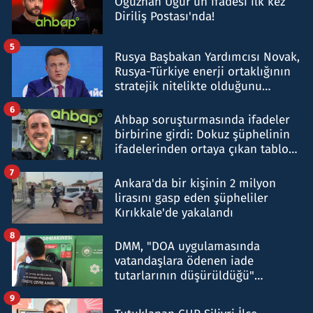
Oğuzhan Uğur’un ifadesi ilk kez
Diriliş Postası'nda!
5
Rusya Başbakan Yardımcısı Novak,
Rusya-Türkiye enerji ortaklığının
stratejik nitelikte olduğunu
belirtti
6
Ahbap soruşturmasında ifadeler
birbirine girdi: Dokuz şüphelinin
ifadelerinden ortaya çıkan tablo
şok etti
7
Ankara'da bir kişinin 2 milyon
lirasını gasp eden şüpheliler
Kırıkkale'de yakalandı
8
DMM, "DOA uygulamasında
vatandaşlara ödenen iade
tutarlarının düşürüldüğü"
iddiasını yalanladı
9