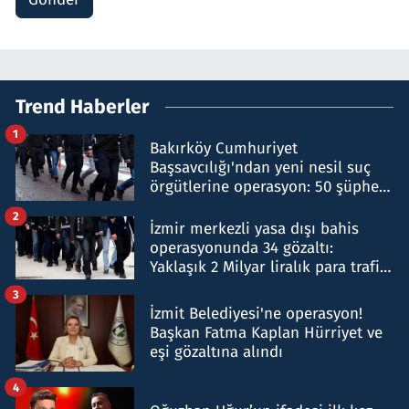
Trend Haberler
1
Bakırköy Cumhuriyet
Başsavcılığı'ndan yeni nesil suç
örgütlerine operasyon: 50 şüpheli
hakkında gözaltı kararı
2
İzmir merkezli yasa dışı bahis
operasyonunda 34 gözaltı:
Yaklaşık 2 Milyar liralık para trafiği
tespit edildi
3
İzmit Belediyesi'ne operasyon!
Başkan Fatma Kaplan Hürriyet ve
eşi gözaltına alındı
4