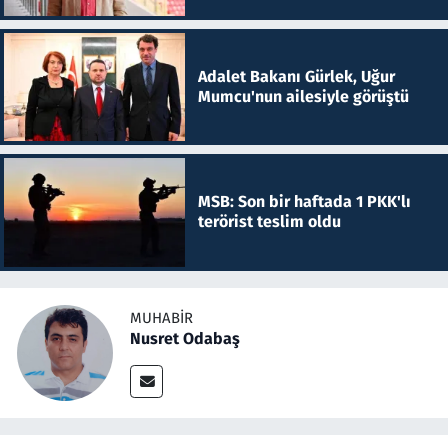
Adalet Bakanı Gürlek, Uğur
Mumcu'nun ailesiyle görüştü
MSB: Son bir haftada 1 PKK'lı
terörist teslim oldu
MUHABIR
Nusret Odabaş