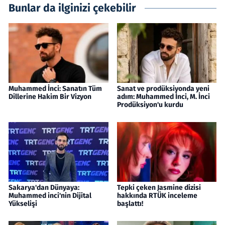
Bunlar da ilginizi çekebilir
Muhammed İnci: Sanatın Tüm
Sanat ve prodüksiyonda yeni
Dillerine Hakim Bir Vizyon
adım: Muhammed İnci, M. İnci
Prodüksiyon'u kurdu
Sakarya'dan Dünyaya:
Tepki çeken Jasmine dizisi
Muhammed inci'nin Dijital
hakkında RTÜK inceleme
Yükselişi
başlattı!