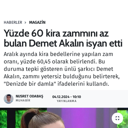
Gündem
HABERLER
MAGAZIN
Haber
Yüzde 60 kira zammını az
Kültür Sanat
bulan Demet Akalın isyan etti
Aralık ayında kira bedellerine yapılan zam
Kurumsal Haberler
oranı, yüzde 60,45 olarak belirlendi. Bu
duruma tepki gösteren ünlü şarkıcı Demet
Lezzet Durağı
Akalın, zammı yetersiz bulduğunu belirterek,
Memur ve Kamu
"Denizde bir damla" ifadelerini kullandı.
NUSRET ODABAŞ
Otomobil
04.12.2024 - 10:10
MUHABIR
YAYINLANMA
Oyun
Ramazan