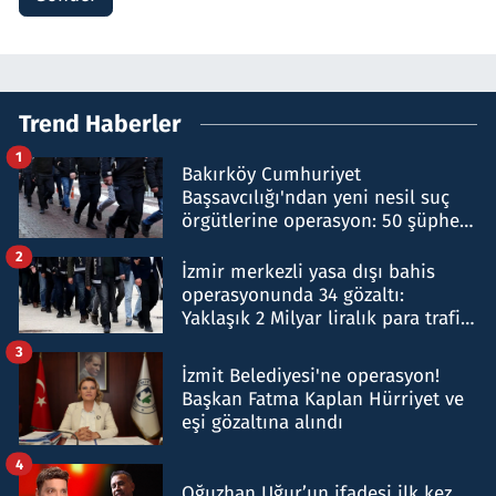
Trend Haberler
1
Bakırköy Cumhuriyet
Başsavcılığı'ndan yeni nesil suç
örgütlerine operasyon: 50 şüpheli
hakkında gözaltı kararı
2
İzmir merkezli yasa dışı bahis
operasyonunda 34 gözaltı:
Yaklaşık 2 Milyar liralık para trafiği
tespit edildi
3
İzmit Belediyesi'ne operasyon!
Başkan Fatma Kaplan Hürriyet ve
eşi gözaltına alındı
4
Oğuzhan Uğur’un ifadesi ilk kez