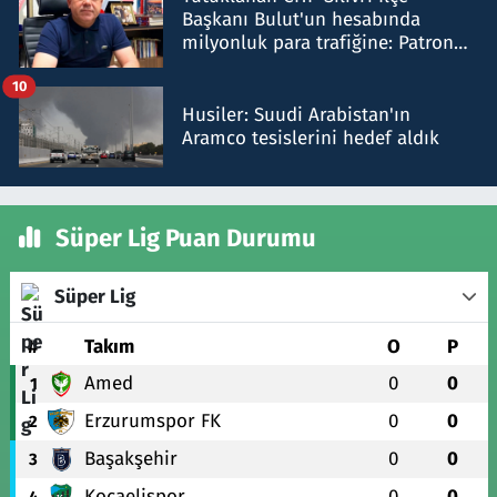
Başkanı Bulut'un hesabında
milyonluk para trafiğine: Patron
talimat verdi, ben gönderdim
10
Husiler: Suudi Arabistan'ın
Aramco tesislerini hedef aldık
Süper Lig Puan Durumu
Süper Lig
#
Takım
O
P
Amed
0
0
1
Erzurumspor FK
0
0
2
Başakşehir
0
0
3
Kocaelispor
0
0
4