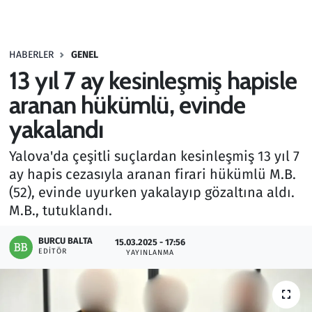
Gündem
HABERLER
GENEL
Haber
13 yıl 7 ay kesinleşmiş hapisle
Kültür Sanat
aranan hükümlü, evinde
yakalandı
Kurumsal Haberler
Yalova'da çeşitli suçlardan kesinleşmiş 13 yıl 7
Lezzet Durağı
ay hapis cezasıyla aranan firari hükümlü M.B.
(52), evinde uyurken yakalayıp gözaltına aldı.
Memur ve Kamu
M.B., tutuklandı.
Otomobil
BURCU BALTA
15.03.2025 - 17:56
EDITÖR
YAYINLANMA
Oyun
Ramazan