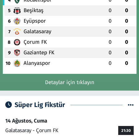
Beşiktaş
0
0
5
Eyüpspor
0
0
6
Galatasaray
0
0
7
Çorum FK
0
0
8
Gaziantep FK
0
0
9
Alanyaspor
0
0
10
Detaylar için tıklayın
Süper Lig Fikstür
14 Ağustos, Cuma
Galatasaray - Çorum FK
21:30