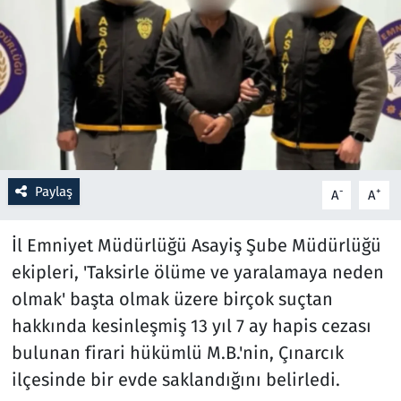
Resmi İlanlar
Rüya Tabirleri
Sağlık
Savunma Sanayi
Paylaş
-
+
A
A
Seçim 2023
İl Emniyet Müdürlüğü Asayiş Şube Müdürlüğü
Spor
ekipleri, 'Taksirle ölüme ve yaralamaya neden
olmak' başta olmak üzere birçok suçtan
Teknoloji ve Bilim
hakkında kesinleşmiş 13 yıl 7 ay hapis cezası
bulunan firari hükümlü M.B.'nin, Çınarcık
Televizyon
ilçesinde bir evde saklandığını belirledi.