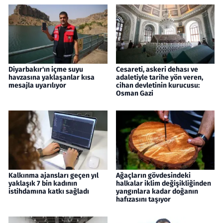
Diyarbakır'ın içme suyu
Cesareti, askeri dehası ve
havzasına yaklaşanlar kısa
adaletiyle tarihe yön veren,
mesajla uyarılıyor
cihan devletinin kurucusu:
Osman Gazi
Kalkınma ajansları geçen yıl
Ağaçların gövdesindeki
yaklaşık 7 bin kadının
halkalar iklim değişikliğinden
istihdamına katkı sağladı
yangınlara kadar doğanın
hafızasını taşıyor