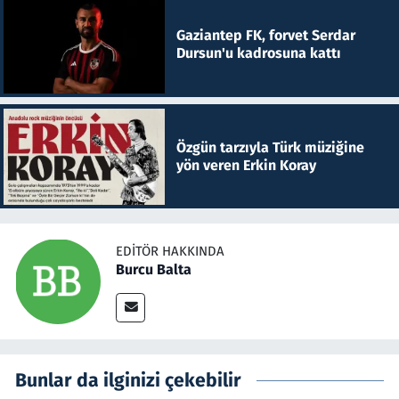
Gaziantep FK, forvet Serdar
Dursun'u kadrosuna kattı
Özgün tarzıyla Türk müziğine
yön veren Erkin Koray
EDITÖR HAKKINDA
Burcu Balta
Bunlar da ilginizi çekebilir