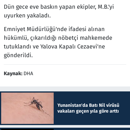
Dün gece eve baskın yapan ekipler, M.B.'yi
uyurken yakaladı.
Emniyet Müdürlüğü'nde ifadesi alınan
hükümlü, çıkarıldığı nöbetçi mahkemede
tutuklandı ve Yalova Kapalı Cezaevi'ne
gönderildi.
Kaynak:
DHA
Yunanistan'da Batı Nil virüsü
vakaları geçen yıla göre arttı