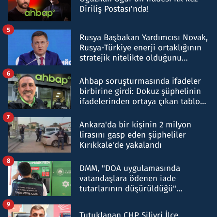
Diriliş Postası'nda!
5
Rusya Başbakan Yardımcısı Novak,
Rusya-Türkiye enerji ortaklığının
stratejik nitelikte olduğunu
belirtti
6
Ahbap soruşturmasında ifadeler
birbirine girdi: Dokuz şüphelinin
ifadelerinden ortaya çıkan tablo
şok etti
7
Ankara'da bir kişinin 2 milyon
lirasını gasp eden şüpheliler
Kırıkkale'de yakalandı
8
DMM, "DOA uygulamasında
vatandaşlara ödenen iade
tutarlarının düşürüldüğü"
iddiasını yalanladı
9
Tutuklanan CHP Silivri İlçe