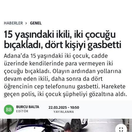
Gündem
HABERLER
GENEL
Haber
15 yaşındaki ikili, iki çocuğu
Kültür Sanat
bıçakladı, dört kişiyi gasbetti
Adana’da 15 yaşındaki iki çocuk, cadde
Kurumsal Haberler
üzerinde kendilerinde para vermeyen iki
çocuğu bıçakladı. Olayın ardından yollarına
Lezzet Durağı
devam eden ikili, daha sonra da dört
Memur ve Kamu
öğrencinin cep telefonunu gasbetti. Harekete
geçen polis, iki çocuk şüpheliyi gözaltına aldı.
Otomobil
BURCU BALTA
22.03.2025 - 10:50
EDITÖR
YAYINLANMA
Oyun
Ramazan