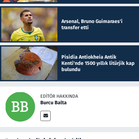
Arsenal, Bruno Guimaraes'i
transfer etti
Pisidia Antiokheia Antik
Kenti'nde 1500 yıllık litürjik kap
bulundu
EDITÖR HAKKINDA
Burcu Balta