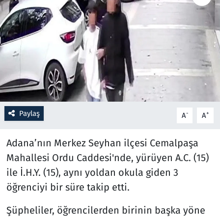
Resmi İlanlar
Rüya Tabirleri
Sağlık
Savunma Sanayi
Paylaş
-
+
A
A
Seçim 2023
Adana’nın Merkez Seyhan ilçesi Cemalpaşa
Spor
Mahallesi Ordu Caddesi'nde, yürüyen A.C. (15)
ile İ.H.Y. (15), aynı yoldan okula giden 3
Teknoloji ve Bilim
öğrenciyi bir süre takip etti.
Televizyon
Şüpheliler, öğrencilerden birinin başka yöne