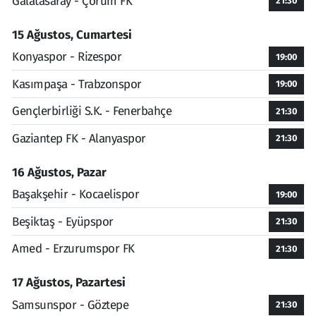
Galatasaray - Çorum FK
21:30
15 Ağustos, Cumartesi
Konyaspor - Rizespor
19:00
Kasımpaşa - Trabzonspor
19:00
Gençlerbirliği S.K. - Fenerbahçe
21:30
Gaziantep FK - Alanyaspor
21:30
16 Ağustos, Pazar
Başakşehir - Kocaelispor
19:00
Beşiktaş - Eyüpspor
21:30
Amed - Erzurumspor FK
21:30
17 Ağustos, Pazartesi
Samsunspor - Göztepe
21:30