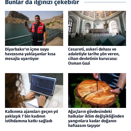
Bunlar da ilginizi çekebilir
Diyarbakır'ın içme suyu
Cesareti, askeri dehası ve
havzasına yaklaşanlar kısa
adaletiyle tarihe yön veren,
mesajla uyarılıyor
cihan devletinin kurucusu:
Osman Gazi
Kalkınma ajansları geçen yıl
Ağaçların gövdesindeki
yaklaşık 7 bin kadının
halkalar iklim değişikliğinden
istihdamına katkı sağladı
yangınlara kadar doğanın
hafızasını taşıyor