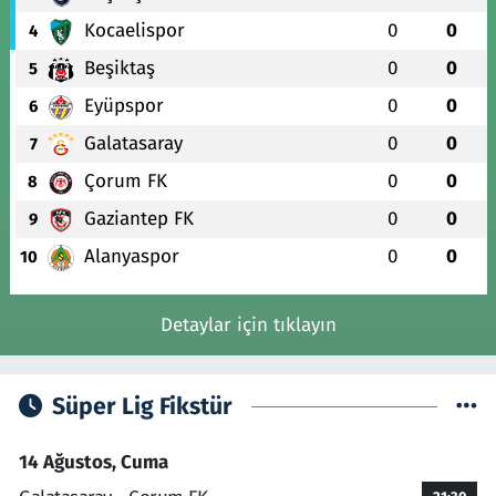
Kocaelispor
0
0
4
Beşiktaş
0
0
5
Eyüpspor
0
0
6
Galatasaray
0
0
7
Çorum FK
0
0
8
Gaziantep FK
0
0
9
Alanyaspor
0
0
10
Detaylar için tıklayın
Süper Lig Fikstür
14 Ağustos, Cuma