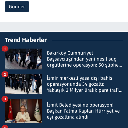
Gönder
Trend Haberler
1
Bakırköy Cumhuriyet
Başsavcılığı'ndan yeni nesil suç
örgütlerine operasyon: 50 şüpheli
hakkında gözaltı kararı
2
İzmir merkezli yasa dışı bahis
operasyonunda 34 gözaltı:
Yaklaşık 2 Milyar liralık para trafiği
tespit edildi
3
İzmit Belediyesi'ne operasyon!
Başkan Fatma Kaplan Hürriyet ve
eşi gözaltına alındı
4