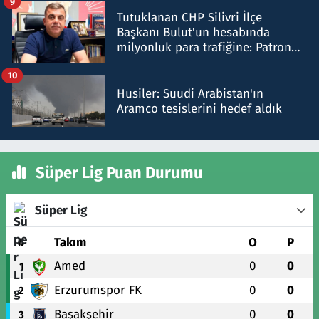
9
Tutuklanan CHP Silivri İlçe
Başkanı Bulut'un hesabında
milyonluk para trafiğine: Patron
talimat verdi, ben gönderdim
10
Husiler: Suudi Arabistan'ın
Aramco tesislerini hedef aldık
Süper Lig Puan Durumu
Süper Lig
#
Takım
O
P
Amed
0
0
1
Erzurumspor FK
0
0
2
Başakşehir
0
0
3