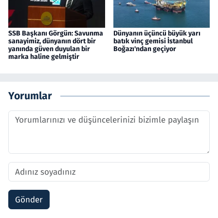
SSB Başkanı Görgün: Savunma
Dünyanın üçüncü büyük yarı
sanayimiz, dünyanın dört bir
batık vinç gemisi İstanbul
yanında güven duyulan bir
Boğazı'ndan geçiyor
marka haline gelmiştir
Yorumlar
Gönder