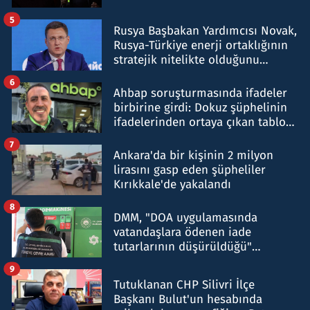
5
Rusya Başbakan Yardımcısı Novak,
Rusya-Türkiye enerji ortaklığının
stratejik nitelikte olduğunu
belirtti
6
Ahbap soruşturmasında ifadeler
birbirine girdi: Dokuz şüphelinin
ifadelerinden ortaya çıkan tablo
şok etti
7
Ankara'da bir kişinin 2 milyon
lirasını gasp eden şüpheliler
Kırıkkale'de yakalandı
8
DMM, "DOA uygulamasında
vatandaşlara ödenen iade
tutarlarının düşürüldüğü"
iddiasını yalanladı
9
Tutuklanan CHP Silivri İlçe
Başkanı Bulut'un hesabında