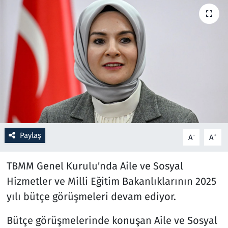
Resmi İlanlar
Rüya Tabirleri
Sağlık
Savunma Sanayi
Seçim 2023
Paylaş
-
+
A
A
Spor
TBMM Genel Kurulu'nda Aile ve Sosyal
Teknoloji ve Bilim
Hizmetler ve Milli Eğitim Bakanlıklarının 2025
yılı bütçe görüşmeleri devam ediyor.
Televizyon
Bütçe görüşmelerinde konuşan Aile ve Sosyal