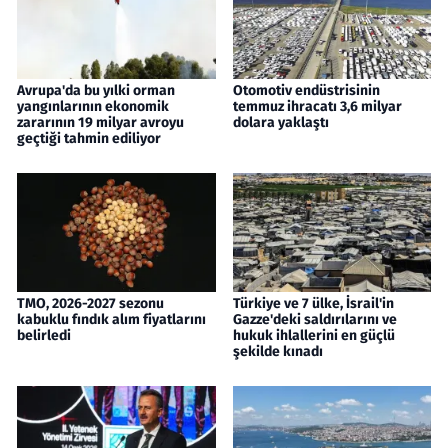
Avrupa'da bu yılki orman
Otomotiv endüstrisinin
yangınlarının ekonomik
temmuz ihracatı 3,6 milyar
zararının 19 milyar avroyu
dolara yaklaştı
geçtiği tahmin ediliyor
TMO, 2026-2027 sezonu
Türkiye ve 7 ülke, İsrail'in
kabuklu fındık alım fiyatlarını
Gazze'deki saldırılarını ve
belirledi
hukuk ihlallerini en güçlü
şekilde kınadı