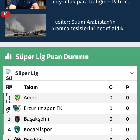
milyonluk para trafiğine: Patron
talimat verdi, ben gönderdim
10
Husiler: Suudi Arabistan'ın
Aramco tesislerini hedef aldık
Süper Lig Puan Durumu
Süper Lig
#
Takım
O
P
Amed
0
0
1
Erzurumspor FK
0
0
2
Başakşehir
0
0
3
Kocaelispor
0
0
4