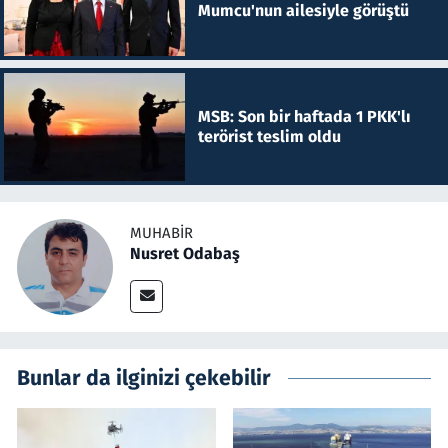
Mumcu'nun ailesiyle görüştü
MSB: Son bir haftada 1 PKK'lı
terörist teslim oldu
MUHABIR
Nusret Odabaş
Bunlar da ilginizi çekebilir