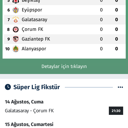
Beşiktaş
0
0
5
Eyüpspor
0
0
6
Galatasaray
0
0
7
Çorum FK
0
0
8
Gaziantep FK
0
0
9
Alanyaspor
0
0
10
Detaylar için tıklayın
Süper Lig Fikstür
14 Ağustos, Cuma
Galatasaray - Çorum FK
21:30
15 Ağustos, Cumartesi