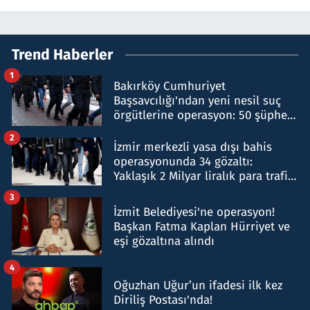
Trend Haberler
1
Bakırköy Cumhuriyet
Başsavcılığı'ndan yeni nesil suç
örgütlerine operasyon: 50 şüpheli
hakkında gözaltı kararı
2
İzmir merkezli yasa dışı bahis
operasyonunda 34 gözaltı:
Yaklaşık 2 Milyar liralık para trafiği
tespit edildi
3
İzmit Belediyesi'ne operasyon!
Başkan Fatma Kaplan Hürriyet ve
eşi gözaltına alındı
4
Oğuzhan Uğur’un ifadesi ilk kez
Diriliş Postası'nda!