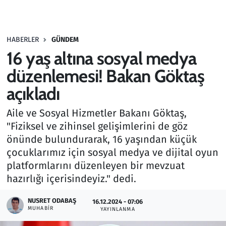
Gündem
HABERLER
GÜNDEM
Haber
16 yaş altına sosyal medya
Kültür Sanat
düzenlemesi! Bakan Göktaş
açıkladı
Kurumsal Haberler
Aile ve Sosyal Hizmetler Bakanı Göktaş,
Lezzet Durağı
"Fiziksel ve zihinsel gelişimlerini de göz
önünde bulundurarak, 16 yaşından küçük
Memur ve Kamu
çocuklarımız için sosyal medya ve dijital oyun
platformlarını düzenleyen bir mevzuat
Otomobil
hazırlığı içerisindeyiz." dedi.
Oyun
NUSRET ODABAŞ
16.12.2024 - 07:06
MUHABIR
YAYINLANMA
Ramazan