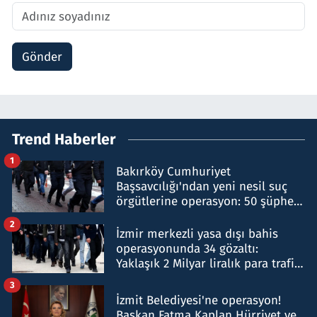
Gönder
Trend Haberler
1
Bakırköy Cumhuriyet
Başsavcılığı'ndan yeni nesil suç
örgütlerine operasyon: 50 şüpheli
hakkında gözaltı kararı
2
İzmir merkezli yasa dışı bahis
operasyonunda 34 gözaltı:
Yaklaşık 2 Milyar liralık para trafiği
tespit edildi
3
İzmit Belediyesi'ne operasyon!
Başkan Fatma Kaplan Hürriyet ve