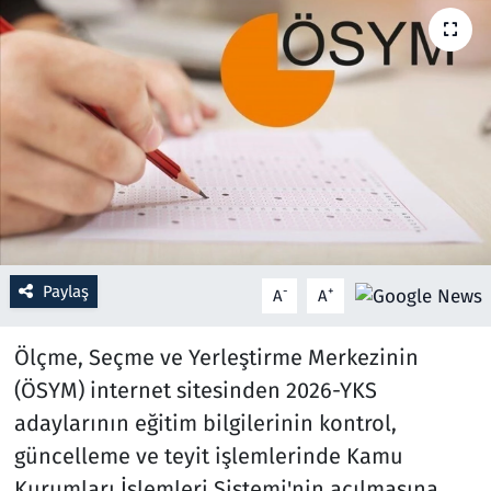
Resmi İlanlar
Rüya Tabirleri
Sağlık
Savunma Sanayi
Seçim 2023
Paylaş
-
+
A
A
Spor
Ölçme, Seçme ve Yerleştirme Merkezinin
Teknoloji ve Bilim
(ÖSYM) internet sitesinden 2026-YKS
adaylarının eğitim bilgilerinin kontrol,
Televizyon
güncelleme ve teyit işlemlerinde Kamu
Kurumları İşlemleri Sistemi'nin açılmasına