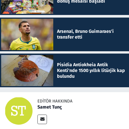
dönüş mesaisi başladı
Arsenal, Bruno Guimaraes'i
transfer etti
Pisidia Antiokheia Antik
Kenti'nde 1500 yıllık litürjik kap
bulundu
EDITÖR HAKKINDA
Samet Tunç