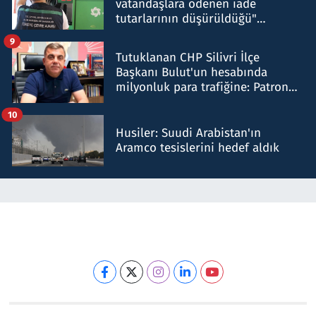
vatandaşlara ödenen iade
tutarlarının düşürüldüğü"
iddiasını yalanladı
9
Tutuklanan CHP Silivri İlçe
Başkanı Bulut'un hesabında
milyonluk para trafiğine: Patron
talimat verdi, ben gönderdim
10
Husiler: Suudi Arabistan'ın
Aramco tesislerini hedef aldık