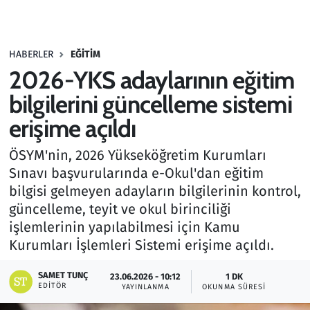
Gündem
HABERLER
EĞITIM
Haber
2026-YKS adaylarının eğitim
Kültür Sanat
bilgilerini güncelleme sistemi
erişime açıldı
Kurumsal Haberler
ÖSYM'nin, 2026 Yükseköğretim Kurumları
Lezzet Durağı
Sınavı başvurularında e-Okul'dan eğitim
bilgisi gelmeyen adayların bilgilerinin kontrol,
Memur ve Kamu
güncelleme, teyit ve okul birinciliği
işlemlerinin yapılabilmesi için Kamu
Otomobil
Kurumları İşlemleri Sistemi erişime açıldı.
Oyun
SAMET TUNÇ
23.06.2026 - 10:12
1 DK
EDITÖR
YAYINLANMA
OKUNMA SÜRESI
Ramazan