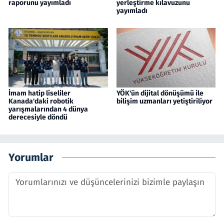
raporunu yayımladı
yerleştirme kılavuzunu
yayımladı
İmam hatip liseliler
YÖK'ün dijital dönüşümü ile
Kanada'daki robotik
bilişim uzmanları yetiştiriliyor
yarışmalarından 4 dünya
derecesiyle döndü
Yorumlar