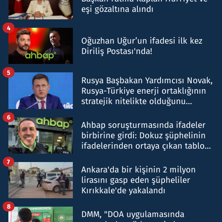
eşi gözaltına alındı
4
Oğuzhan Uğur’un ifadesi ilk kez
Diriliş Postası'nda!
5
Rusya Başbakan Yardımcısı Novak,
Rusya-Türkiye enerji ortaklığının
stratejik nitelikte olduğunu
belirtti
6
Ahbap soruşturmasında ifadeler
birbirine girdi: Dokuz şüphelinin
ifadelerinden ortaya çıkan tablo
şok etti
7
Ankara'da bir kişinin 2 milyon
lirasını gasp eden şüpheliler
Kırıkkale'de yakalandı
8
DMM, "DOA uygulamasında