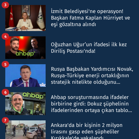
tespit edildi
3
İzmit Belediyesi'ne operasyon!
Başkan Fatma Kaplan Hürriyet ve
eşi gözaltına alındı
4
Oğuzhan Uğur’un ifadesi ilk kez
Diriliş Postası'nda!
5
Rusya Başbakan Yardımcısı Novak,
Rusya-Türkiye enerji ortaklığının
stratejik nitelikte olduğunu
belirtti
6
Ahbap soruşturmasında ifadeler
birbirine girdi: Dokuz şüphelinin
ifadelerinden ortaya çıkan tablo
şok etti
7
Ankara'da bir kişinin 2 milyon
lirasını gasp eden şüpheliler
Kırıkkale'de yakalandı