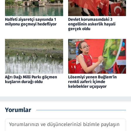
Halfeti ziyaretçi sayısında 1
Devlet korumasındaki 3
milyonu geçmeyi hedefliyor
engellinin askerlik hayali
gerçek oldu
Ağrı Dağı Milli Parkı göçmen
Lösemiyi yenen Buğlem'in
kuşların durağı oldu
renkli zaferi: İçimde
kelebekler uçuşuyor
Yorumlar