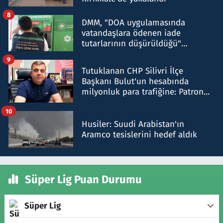
8
DMM, "DOA uygulamasında
vatandaşlara ödenen iade
tutarlarının düşürüldüğü"
iddiasını yalanladı
9
Tutuklanan CHP Silivri İlçe
Başkanı Bulut'un hesabında
milyonluk para trafiğine: Patron
talimat verdi, ben gönderdim
10
Husiler: Suudi Arabistan'ın
Aramco tesislerini hedef aldık
Süper Lig Puan Durumu
Süper Lig