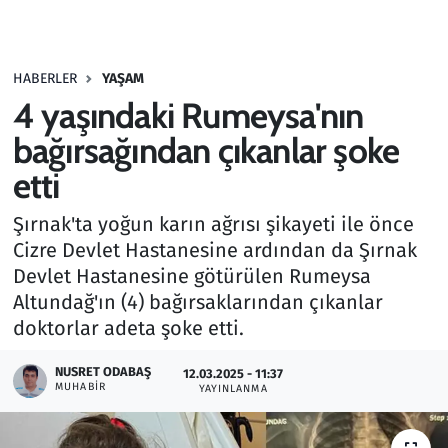
Gündem
HABERLER
YAŞAM
Haber
4 yaşındaki Rumeysa'nın
Kültür Sanat
bağırsağından çıkanlar şoke
etti
Kurumsal Haberler
Şırnak'ta yoğun karın ağrısı şikayeti ile önce
Lezzet Durağı
Cizre Devlet Hastanesine ardından da Şırnak
Devlet Hastanesine götürülen Rumeysa
Memur ve Kamu
Altundağ'ın (4) bağırsaklarından çıkanlar
doktorlar adeta şoke etti.
Otomobil
NUSRET ODABAŞ
12.03.2025 - 11:37
MUHABIR
Oyun
YAYINLANMA
Ramazan