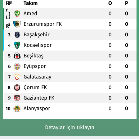
#
Takım
O
P
Amed
0
0
1
Erzurumspor FK
0
0
2
Başakşehir
0
0
3
Kocaelispor
0
0
4
Beşiktaş
0
0
5
Eyüpspor
0
0
6
Galatasaray
0
0
7
Çorum FK
0
0
8
Gaziantep FK
0
0
9
Alanyaspor
0
0
10
Detaylar için tıklayın