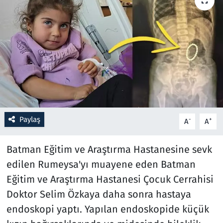
Resmi İlanlar
Rüya Tabirleri
Sağlık
Savunma Sanayi
Paylaş
-
+
A
A
Seçim 2023
Batman Eğitim ve Araştırma Hastanesine sevk
Spor
edilen Rumeysa'yı muayene eden Batman
Teknoloji ve Bilim
Eğitim ve Araştırma Hastanesi Çocuk Cerrahisi
Doktor Selim Özkaya daha sonra hastaya
Televizyon
endoskopi yaptı. Yapılan endoskopide küçük