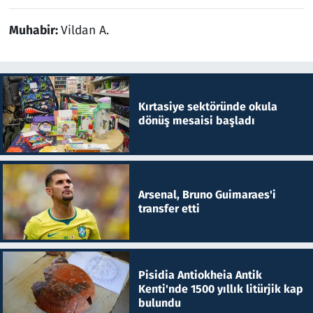
Muhabir:
Vildan A.
Kırtasiye sektöründe okula
dönüş mesaisi başladı
Arsenal, Bruno Guimaraes'i
transfer etti
Pisidia Antiokheia Antik
Kenti'nde 1500 yıllık litürjik kap
bulundu