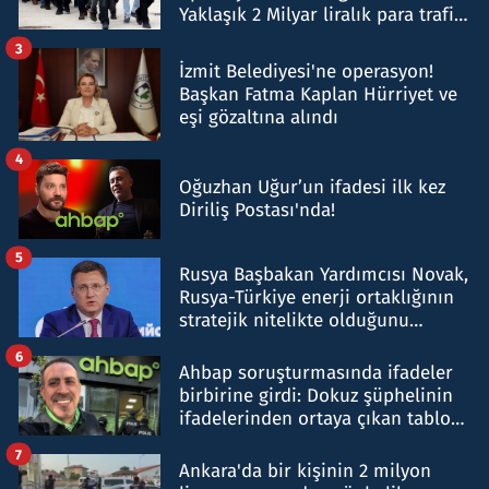
Yaklaşık 2 Milyar liralık para trafiği
tespit edildi
3
İzmit Belediyesi'ne operasyon!
Başkan Fatma Kaplan Hürriyet ve
eşi gözaltına alındı
4
Oğuzhan Uğur’un ifadesi ilk kez
Diriliş Postası'nda!
5
Rusya Başbakan Yardımcısı Novak,
Rusya-Türkiye enerji ortaklığının
stratejik nitelikte olduğunu
belirtti
6
Ahbap soruşturmasında ifadeler
birbirine girdi: Dokuz şüphelinin
ifadelerinden ortaya çıkan tablo
şok etti
7
Ankara'da bir kişinin 2 milyon