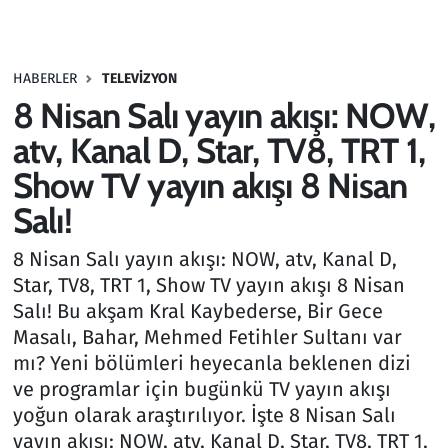
Gündem
HABERLER
TELEVIZYON
Haber
8 Nisan Salı yayın akışı: NOW,
Kültür Sanat
atv, Kanal D, Star, TV8, TRT 1,
Show TV yayın akışı 8 Nisan
Kurumsal Haberler
Salı!
Lezzet Durağı
8 Nisan Salı yayın akışı: NOW, atv, Kanal D,
Star, TV8, TRT 1, Show TV yayın akışı 8 Nisan
Memur ve Kamu
Salı! Bu akşam Kral Kaybederse, Bir Gece
Masalı, Bahar, Mehmed Fetihler Sultanı var
Otomobil
mı? Yeni bölümleri heyecanla beklenen dizi
ve programlar için bugünkü TV yayın akışı
Oyun
yoğun olarak araştırılıyor. İşte 8 Nisan Salı
yayın akışı: NOW, atv, Kanal D, Star, TV8, TRT 1,
Ramazan