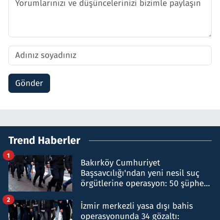
Gönder
Trend Haberler
1
Bakırköy Cumhuriyet
Başsavcılığı'ndan yeni nesil suç
örgütlerine operasyon: 50 şüpheli
hakkında gözaltı kararı
2
İzmir merkezli yasa dışı bahis
operasyonunda 34 gözaltı: