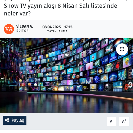
Show TV yayın akışı 8 Nisan Salı listesinde
neler var?
Resmi İlanlar
VILDAN A.
08.04.2025 - 17:15
Rüya Tabirleri
EDITÖR
YAYINLANMA
Sağlık
Savunma Sanayi
Seçim 2023
Spor
Teknoloji ve Bilim
Televizyon
Paylaş
-
+
A
A