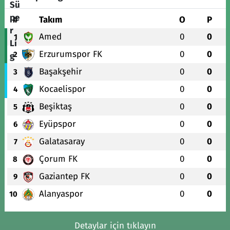
#
Takım
O
P
Amed
0
0
1
Erzurumspor FK
0
0
2
Başakşehir
0
0
3
Kocaelispor
0
0
4
Beşiktaş
0
0
5
Eyüpspor
0
0
6
Galatasaray
0
0
7
Çorum FK
0
0
8
Gaziantep FK
0
0
9
Alanyaspor
0
0
10
Detaylar için tıklayın