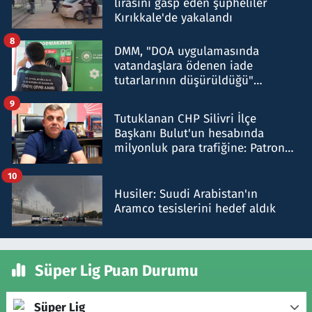
lirasını gasp eden şüpheliler
Kırıkkale'de yakalandı
8
DMM, "DOA uygulamasında
vatandaşlara ödenen iade
tutarlarının düşürüldüğü"
iddiasını yalanladı
9
Tutuklanan CHP Silivri İlçe
Başkanı Bulut'un hesabında
milyonluk para trafiğine: Patron
talimat verdi, ben gönderdim
10
Husiler: Suudi Arabistan'ın
Aramco tesislerini hedef aldık
Süper Lig Puan Durumu
Süper Lig