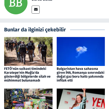
Bunlar da ilginizi çekebilir
FETÖ'nün suikast timindeki
Bulgaristan hava sahasına
Karatepe'nin Muğla'da
giren İHA, Romanya sınırındaki
gösterdiği bölgelerde silah ve
doğal gaz boru hattı yakınında
mühimmat bulunamadı
infilak etti