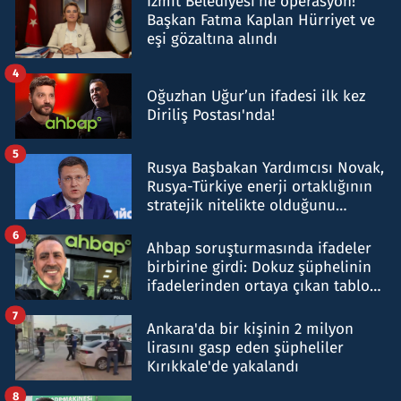
İzmit Belediyesi'ne operasyon!
Başkan Fatma Kaplan Hürriyet ve
eşi gözaltına alındı
4
Oğuzhan Uğur’un ifadesi ilk kez
Diriliş Postası'nda!
5
Rusya Başbakan Yardımcısı Novak,
Rusya-Türkiye enerji ortaklığının
stratejik nitelikte olduğunu
belirtti
6
Ahbap soruşturmasında ifadeler
birbirine girdi: Dokuz şüphelinin
ifadelerinden ortaya çıkan tablo
şok etti
7
Ankara'da bir kişinin 2 milyon
lirasını gasp eden şüpheliler
Kırıkkale'de yakalandı
8