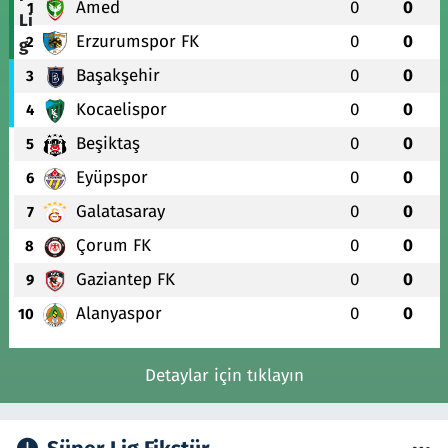
Amed
0
0
1
Erzurumspor FK
0
0
2
Başakşehir
0
0
3
Kocaelispor
0
0
4
Beşiktaş
0
0
5
Eyüpspor
0
0
6
Galatasaray
0
0
7
Çorum FK
0
0
8
Gaziantep FK
0
0
9
Alanyaspor
0
0
10
Detaylar için tıklayın