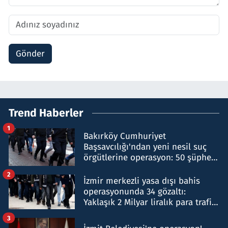
Gönder
Trend Haberler
1
Bakırköy Cumhuriyet
Başsavcılığı'ndan yeni nesil suç
örgütlerine operasyon: 50 şüpheli
hakkında gözaltı kararı
2
İzmir merkezli yasa dışı bahis
operasyonunda 34 gözaltı:
Yaklaşık 2 Milyar liralık para trafiği
tespit edildi
3