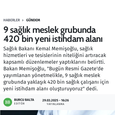
Gündem
HABERLER
GÜNDEM
Haber
9 sağlık meslek grubunda
Kültür Sanat
420 bin yeni istihdam alanı
Sağlık Bakanı Kemal Memişoğlu, sağlık
Kurumsal Haberler
hizmetleri ve tesislerinin niteliğini artıracak
kapsamlı düzenlemeler yaptıklarını belirtti.
Lezzet Durağı
Bakan Memişoğlu, "Bugün Resmi Gazete'de
Memur ve Kamu
yayımlanan yönetmelikle, 9 sağlık meslek
grubunda yaklaşık 420 bin sağlık çalışanı için
Otomobil
yeni istihdam alanı oluşturuyoruz" dedi.
BURCU BALTA
Oyun
29.03.2025 - 16:26
EDITÖR
YAYINLANMA
Ramazan