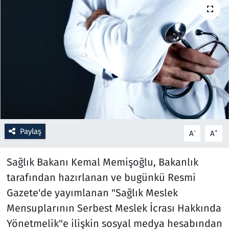
Resmi İlanlar
Rüya Tabirleri
Sağlık
Savunma Sanayi
Seçim 2023
Paylaş
-
+
A
A
Spor
Sağlık Bakanı Kemal Memişoğlu, Bakanlık
tarafından hazırlanan ve bugünkü Resmi
Teknoloji ve Bilim
Gazete'de yayımlanan "Sağlık Meslek
Televizyon
Mensuplarının Serbest Meslek İcrası Hakkında
Yönetmelik"e ilişkin sosyal medya hesabından