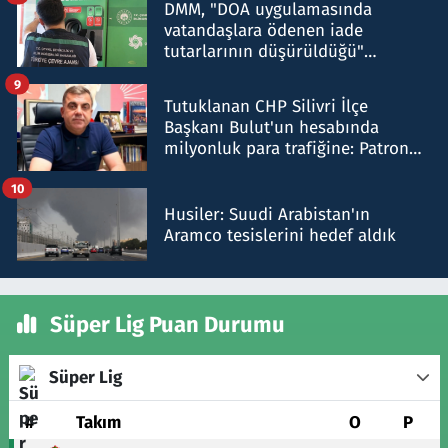
DMM, "DOA uygulamasında
vatandaşlara ödenen iade
tutarlarının düşürüldüğü"
iddiasını yalanladı
9
Tutuklanan CHP Silivri İlçe
Başkanı Bulut'un hesabında
milyonluk para trafiğine: Patron
talimat verdi, ben gönderdim
10
Husiler: Suudi Arabistan'ın
Aramco tesislerini hedef aldık
Süper Lig Puan Durumu
Süper Lig
#
Takım
O
P