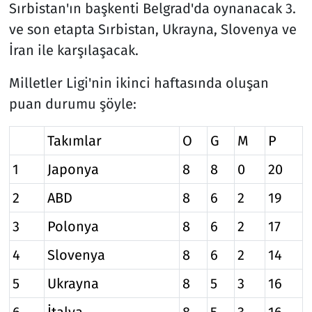
Sırbistan'ın başkenti Belgrad'da oynanacak 3.
ve son etapta Sırbistan, Ukrayna, Slovenya ve
İran ile karşılaşacak.
Milletler Ligi'nin ikinci haftasında oluşan
puan durumu şöyle:
Takımlar
O
G
M
P
1
Japonya
8
8
0
20
2
ABD
8
6
2
19
3
Polonya
8
6
2
17
4
Slovenya
8
6
2
14
5
Ukrayna
8
5
3
16