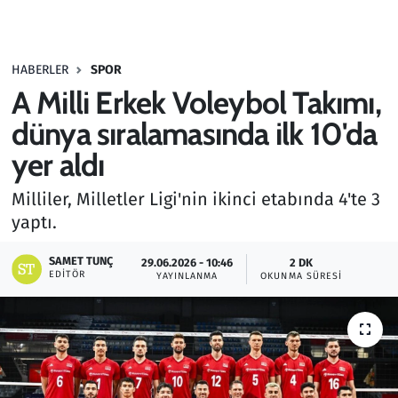
Gündem
HABERLER
SPOR
Haber
A Milli Erkek Voleybol Takımı,
Kültür Sanat
dünya sıralamasında ilk 10'da
yer aldı
Kurumsal Haberler
Milliler, Milletler Ligi'nin ikinci etabında 4'te 3
Lezzet Durağı
yaptı.
Memur ve Kamu
SAMET TUNÇ
29.06.2026 - 10:46
2 DK
EDITÖR
YAYINLANMA
OKUNMA SÜRESI
Otomobil
Oyun
Ramazan