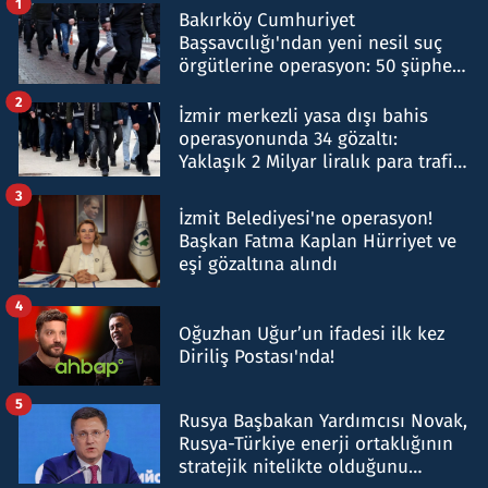
1
Bakırköy Cumhuriyet
Başsavcılığı'ndan yeni nesil suç
örgütlerine operasyon: 50 şüpheli
hakkında gözaltı kararı
2
İzmir merkezli yasa dışı bahis
operasyonunda 34 gözaltı:
Yaklaşık 2 Milyar liralık para trafiği
tespit edildi
3
İzmit Belediyesi'ne operasyon!
Başkan Fatma Kaplan Hürriyet ve
eşi gözaltına alındı
4
Oğuzhan Uğur’un ifadesi ilk kez
Diriliş Postası'nda!
5
Rusya Başbakan Yardımcısı Novak,
Rusya-Türkiye enerji ortaklığının
stratejik nitelikte olduğunu