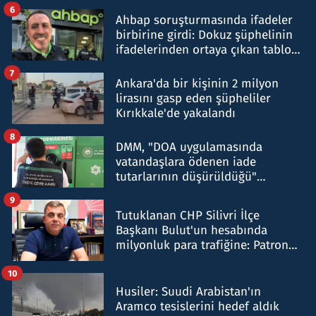
belirtti
6
Ahbap soruşturmasında ifadeler
birbirine girdi: Dokuz şüphelinin
ifadelerinden ortaya çıkan tablo
şok etti
7
Ankara'da bir kişinin 2 milyon
lirasını gasp eden şüpheliler
Kırıkkale'de yakalandı
8
DMM, "DOA uygulamasında
vatandaşlara ödenen iade
tutarlarının düşürüldüğü"
iddiasını yalanladı
9
Tutuklanan CHP Silivri İlçe
Başkanı Bulut'un hesabında
milyonluk para trafiğine: Patron
talimat verdi, ben gönderdim
10
Husiler: Suudi Arabistan'ın
Aramco tesislerini hedef aldık