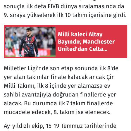
sonuçla ilk defa FIVB dünya sıralamasında da
9. sıraya yükselerek ilk 10 takım içerisine girdi.
Milli kaleci Altay
Bayındır, Manchester
United'dan Celta
Vigo'ya kiralandı
Milletler Ligi'nde son etap sonunda ilk 8'de
yer alan takımlar finale kalacak ancak Çin
Milli Takımı, ilk 8 içinde yer alamazsa ev
sahibi avantajıyla doğrudan finallerde yer
alacak. Bu durumda ilk 7 takım finallerde
mücadele edecek, 8. takım ise elenecek.
Ay-yıldızlı ekip, 15-19 Temmuz tarihlerinde