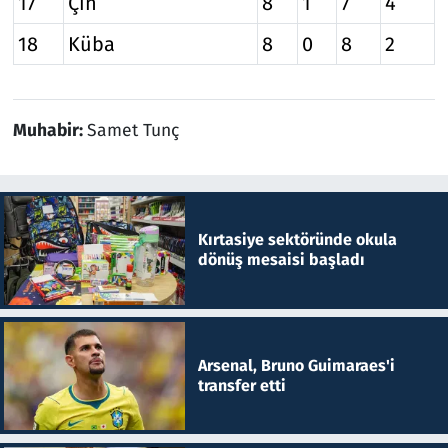
17
Çin
8
1
7
4
18
Küba
8
0
8
2
Muhabir:
Samet Tunç
Kırtasiye sektöründe okula
dönüş mesaisi başladı
Arsenal, Bruno Guimaraes'i
transfer etti