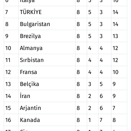
6
İtalya
8
5
3
16
7
TÜRKİYE
8
5
3
14
8
Bulgaristan
8
5
3
14
9
Brezilya
8
5
3
13
10
Almanya
8
4
4
12
11
Sırbistan
8
4
4
12
12
Fransa
8
4
4
10
13
Belçika
8
3
5
9
14
İran
8
2
6
9
15
Arjantin
8
2
6
7
16
Kanada
8
1
7
8