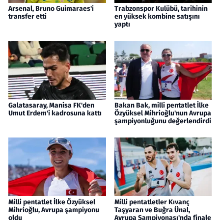
Arsenal, Bruno Guimaraes'i
Trabzonspor Kulübü, tarihinin
transfer etti
en yüksek kombine satışını
yaptı
Galatasaray, Manisa FK'den
Bakan Bak, milli pentatlet İlke
Umut Erdem'i kadrosuna kattı
Özyüksel Mihrioğlu'nun Avrupa
şampiyonluğunu değerlendirdi
Milli pentatlet İlke Özyüksel
Milli pentatletler Kıvanç
Mihrioğlu, Avrupa şampiyonu
Taşyaran ve Buğra Ünal,
oldu
Avrupa Şampiyonası'nda finale