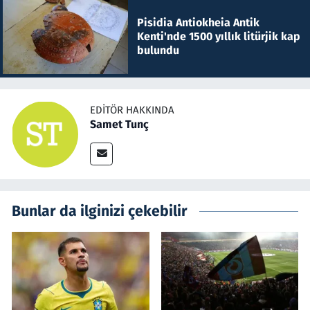
Pisidia Antiokheia Antik
Kenti'nde 1500 yıllık litürjik kap
bulundu
EDITÖR HAKKINDA
Samet Tunç
Bunlar da ilginizi çekebilir