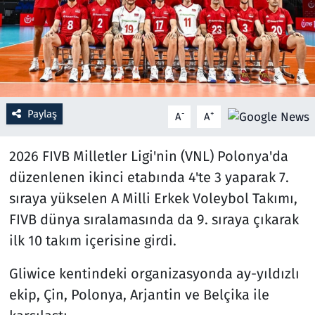
Resmi İlanlar
Rüya Tabirleri
Sağlık
Paylaş
-
+
A
A
Savunma Sanayi
2026 FIVB Milletler Ligi'nin (VNL) Polonya'da
düzenlenen ikinci etabında 4'te 3 yaparak 7.
Seçim 2023
sıraya yükselen A Milli Erkek Voleybol Takımı,
Spor
FIVB dünya sıralamasında da 9. sıraya çıkarak
ilk 10 takım içerisine girdi.
Teknoloji ve Bilim
Gliwice kentindeki organizasyonda ay-yıldızlı
Televizyon
ekip, Çin, Polonya, Arjantin ve Belçika ile