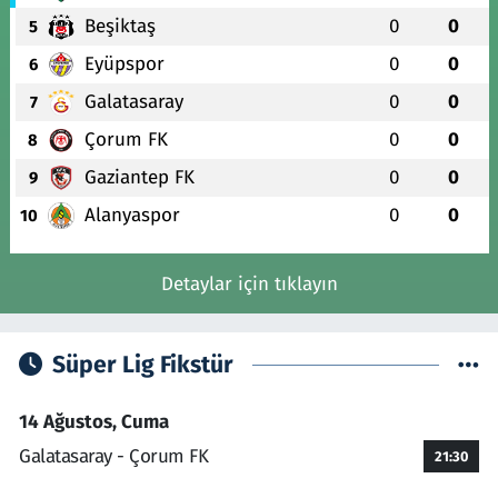
Beşiktaş
0
0
5
Eyüpspor
0
0
6
Galatasaray
0
0
7
Çorum FK
0
0
8
Gaziantep FK
0
0
9
Alanyaspor
0
0
10
Detaylar için tıklayın
Süper Lig Fikstür
14 Ağustos, Cuma
Galatasaray - Çorum FK
21:30