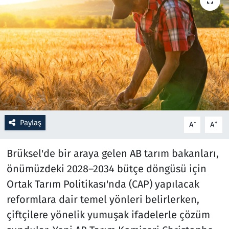
Resmi İlanlar
Rüya Tabirleri
Sağlık
Savunma Sanayi
Paylaş
-
+
A
A
Seçim 2023
Brüksel'de bir araya gelen AB tarım bakanları,
Spor
önümüzdeki 2028–2034 bütçe döngüsü için
Teknoloji ve Bilim
Ortak Tarım Politikası'nda (CAP) yapılacak
reformlara dair temel yönleri belirlerken,
Televizyon
çiftçilere yönelik yumuşak ifadelerle çözüm