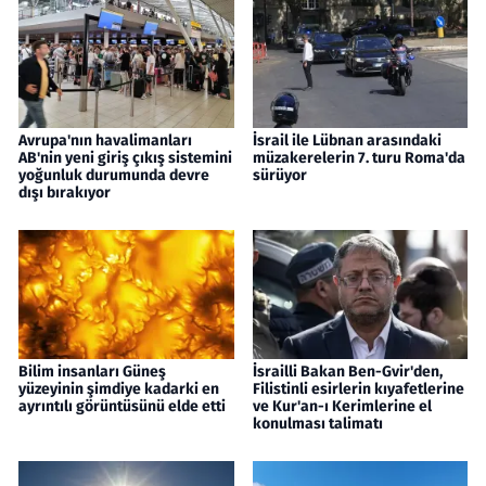
Avrupa'nın havalimanları
İsrail ile Lübnan arasındaki
AB'nin yeni giriş çıkış sistemini
müzakerelerin 7. turu Roma'da
yoğunluk durumunda devre
sürüyor
dışı bırakıyor
Bilim insanları Güneş
İsrailli Bakan Ben-Gvir'den,
yüzeyinin şimdiye kadarki en
Filistinli esirlerin kıyafetlerine
ayrıntılı görüntüsünü elde etti
ve Kur'an-ı Kerimlerine el
konulması talimatı