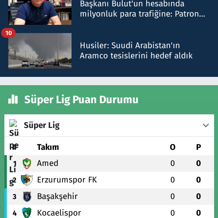
Başkanı Bulut'un hesabında
milyonluk para trafiğine: Patron
talimat verdi, ben gönderdim
10
Husiler: Suudi Arabistan'ın
Aramco tesislerini hedef aldık
Süper Lig Puan Durumu
Süper Lig
#
Takım
O
P
Amed
0
0
1
Erzurumspor FK
0
0
2
Başakşehir
0
0
3
Kocaelispor
0
0
4