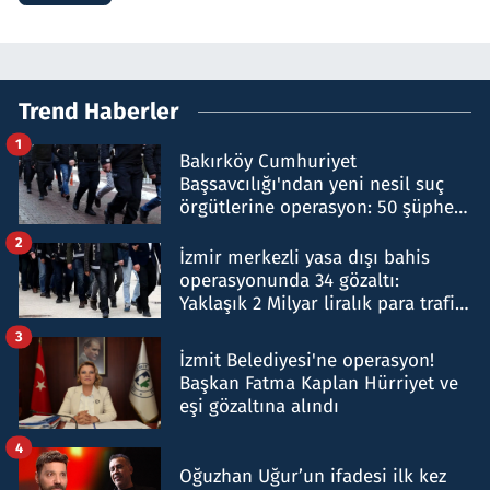
Trend Haberler
1
Bakırköy Cumhuriyet
Başsavcılığı'ndan yeni nesil suç
örgütlerine operasyon: 50 şüpheli
hakkında gözaltı kararı
2
İzmir merkezli yasa dışı bahis
operasyonunda 34 gözaltı:
Yaklaşık 2 Milyar liralık para trafiği
tespit edildi
3
İzmit Belediyesi'ne operasyon!
Başkan Fatma Kaplan Hürriyet ve
eşi gözaltına alındı
4
Oğuzhan Uğur’un ifadesi ilk kez