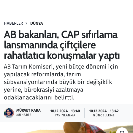
Gündem
HABERLER
DÜNYA
Haber
AB bakanları, CAP sıfırlama
Kültür Sanat
lansmanında çiftçilere
rahatlatıcı konuşmalar yaptı
Kurumsal Haberler
AB Tarım Komiseri, yeni bütçe dönemi için
Lezzet Durağı
yapılacak reformlarda, tarım
sübvansiyonlarında büyük bir değişiklik
Memur ve Kamu
yerine, bürokrasiyi azaltmaya
odaklanacaklarını belirtti.
Otomobil
MÜRVET KARA
10.12.2024 - 13:40
10.12.2024 - 13:42
MUHABIR
Oyun
YAYINLANMA
GÜNCELLEME
Ramazan