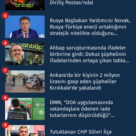
Diriliş Postası'nda!
5
Rusya Başbakan Yardımcısı Novak,
Rusya-Türkiye enerji ortaklığının
stratejik nitelikte olduğunu
belirtti
6
Ahbap soruşturmasında ifadeler
birbirine girdi: Dokuz şüphelinin
ifadelerinden ortaya çıkan tablo
şok etti
7
Ankara'da bir kişinin 2 milyon
lirasını gasp eden şüpheliler
Kırıkkale'de yakalandı
8
DMM, "DOA uygulamasında
vatandaşlara ödenen iade
tutarlarının düşürüldüğü"
iddiasını yalanladı
9
Tutuklanan CHP Silivri İlçe