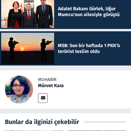
Adalet Bakanı Gürlek, Uğur
Mumcu'nun ailesiyle görüştü
MSB: Son bir haftada 1 PKK'lı
terörist teslim oldu
MUHABIR
Mürvet Kara
Bunlar da ilginizi çekebilir