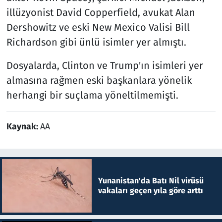
illüzyonist David Copperfield, avukat Alan
Dershowitz ve eski New Mexico Valisi Bill
Richardson gibi ünlü isimler yer almıştı.
Dosyalarda, Clinton ve Trump'ın isimleri yer
almasına rağmen eski başkanlara yönelik
herhangi bir suçlama yöneltilmemişti.
Kaynak:
AA
Yunanistan'da Batı Nil virüsü
vakaları geçen yıla göre arttı