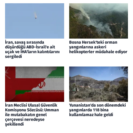
İran, savaş sırasında
Bosna Hersek'teki orman
düşürdüğü ABD-İsrail'e ait
yangınlarına askeri
uçak ve İHA'ların kalıntılarını
helikopterler müdahale ediyor
sergiledi
İran Meclisi Ulusal Güvenlik
Yunanistan'da son dönemdeki
Komisyonu Sözcüsü: Umman
yangınlarda 118 bina
ile mutabakatın genel
kullanılamaz hale geldi
çerçevesi neredeyse
şekillendi