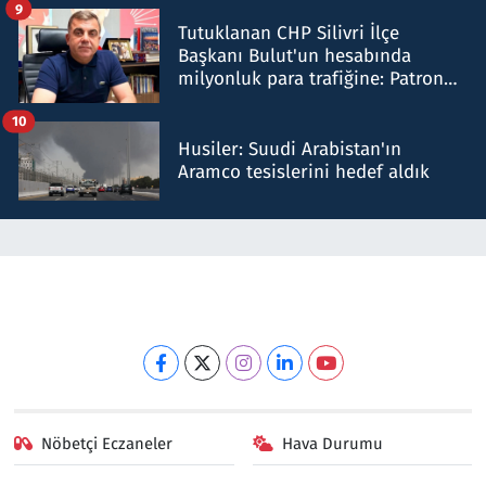
9
Tutuklanan CHP Silivri İlçe
Başkanı Bulut'un hesabında
milyonluk para trafiğine: Patron
talimat verdi, ben gönderdim
10
Husiler: Suudi Arabistan'ın
Aramco tesislerini hedef aldık
Nöbetçi Eczaneler
Hava Durumu