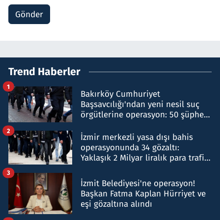
Gönder
Trend Haberler
1
Bakırköy Cumhuriyet
Başsavcılığı'ndan yeni nesil suç
örgütlerine operasyon: 50 şüpheli
hakkında gözaltı kararı
2
İzmir merkezli yasa dışı bahis
operasyonunda 34 gözaltı:
Yaklaşık 2 Milyar liralık para trafiği
tespit edildi
3
İzmit Belediyesi'ne operasyon!
Başkan Fatma Kaplan Hürriyet ve
eşi gözaltına alındı