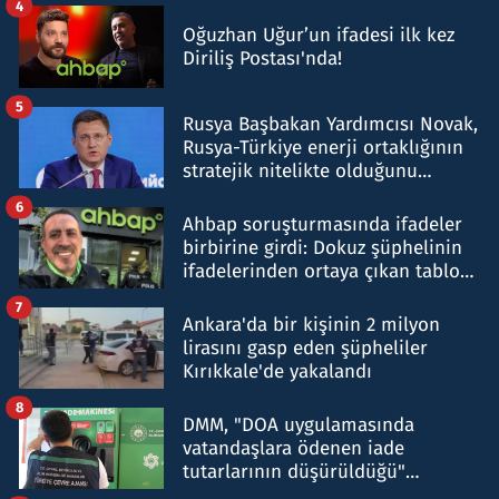
4
Oğuzhan Uğur’un ifadesi ilk kez
Diriliş Postası'nda!
5
Rusya Başbakan Yardımcısı Novak,
Rusya-Türkiye enerji ortaklığının
stratejik nitelikte olduğunu
belirtti
6
Ahbap soruşturmasında ifadeler
birbirine girdi: Dokuz şüphelinin
ifadelerinden ortaya çıkan tablo
şok etti
7
Ankara'da bir kişinin 2 milyon
lirasını gasp eden şüpheliler
Kırıkkale'de yakalandı
8
DMM, "DOA uygulamasında
vatandaşlara ödenen iade
tutarlarının düşürüldüğü"
iddiasını yalanladı