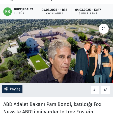
BURCU BALTA
04.03.2025 - 11:35
04.03.2025 - 13:47
Resmi İlanlar
EDITÖR
YAYINLANMA
GÜNCELLEME
Rüya Tabirleri
Sağlık
Savunma Sanayi
Seçim 2023
Spor
Teknoloji ve Bilim
Paylaş
-
+
A
A
Televizyon
ABD Adalet Bakanı Pam Bondi, katıldığı Fox
News'te ABD'li milyarder Jeffrey Epstein