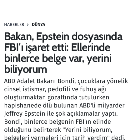
Gündem
HABERLER
DÜNYA
Haber
Bakan, Epstein dosyasında
Kültür Sanat
FBI'ı işaret etti: Ellerinde
binlerce belge var, yerini
Kurumsal Haberler
biliyorum
Lezzet Durağı
ABD Adalet Bakanı Bondi, çocuklara yönelik
cinsel istismar, pedofili ve fuhuş ağı
Memur ve Kamu
oluşturmaktan gözaltında tutulurken
hapishanede ölü bulunan ABD'li milyarder
Otomobil
Jeffrey Epstein ile şok açıklamalar yaptı.
Bondi, binlerce belgenin FBI'ın elinde
Oyun
olduğunu belirterek "Yerini biliyorum,
belgeleri vermeleri için tarih verdim" dedi.
Ramazan