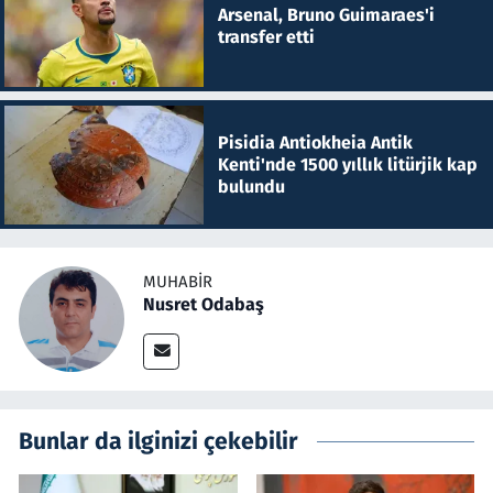
Arsenal, Bruno Guimaraes'i
transfer etti
Pisidia Antiokheia Antik
Kenti'nde 1500 yıllık litürjik kap
bulundu
MUHABIR
Nusret Odabaş
Bunlar da ilginizi çekebilir