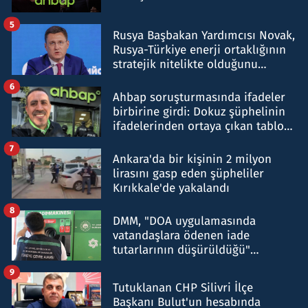
5
Rusya Başbakan Yardımcısı Novak,
Rusya-Türkiye enerji ortaklığının
stratejik nitelikte olduğunu
belirtti
6
Ahbap soruşturmasında ifadeler
birbirine girdi: Dokuz şüphelinin
ifadelerinden ortaya çıkan tablo
şok etti
7
Ankara'da bir kişinin 2 milyon
lirasını gasp eden şüpheliler
Kırıkkale'de yakalandı
8
DMM, "DOA uygulamasında
vatandaşlara ödenen iade
tutarlarının düşürüldüğü"
iddiasını yalanladı
9
Tutuklanan CHP Silivri İlçe
Başkanı Bulut'un hesabında