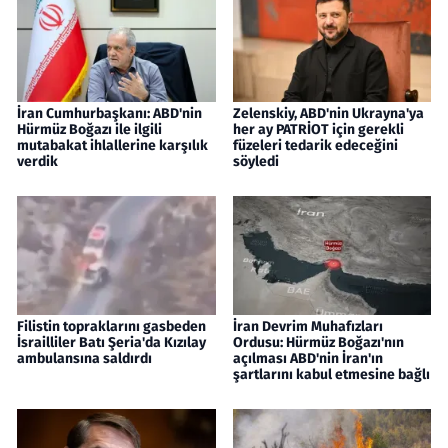
İran Cumhurbaşkanı: ABD'nin
Zelenskiy, ABD'nin Ukrayna'ya
Hürmüz Boğazı ile ilgili
her ay PATRİOT için gerekli
mutabakat ihlallerine karşılık
füzeleri tedarik edeceğini
verdik
söyledi
Filistin topraklarını gasbeden
İran Devrim Muhafızları
İsrailliler Batı Şeria'da Kızılay
Ordusu: Hürmüz Boğazı'nın
ambulansına saldırdı
açılması ABD'nin İran'ın
şartlarını kabul etmesine bağlı