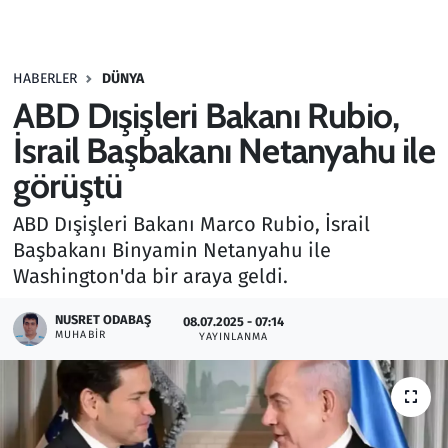
Gündem
HABERLER
DÜNYA
Haber
ABD Dışişleri Bakanı Rubio,
Kültür Sanat
İsrail Başbakanı Netanyahu ile
görüştü
Kurumsal Haberler
ABD Dışişleri Bakanı Marco Rubio, İsrail
Lezzet Durağı
Başbakanı Binyamin Netanyahu ile
Washington'da bir araya geldi.
Memur ve Kamu
NUSRET ODABAŞ
08.07.2025 - 07:14
MUHABIR
YAYINLANMA
Otomobil
Oyun
Ramazan