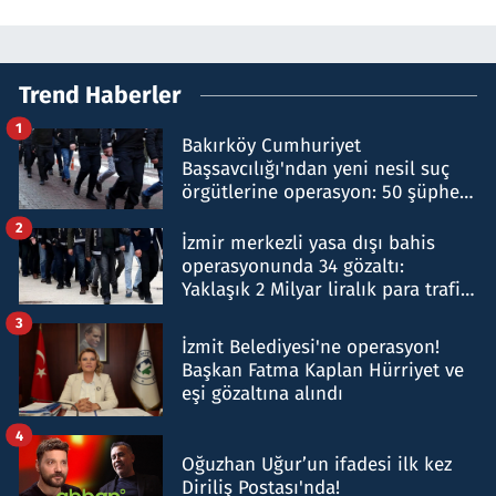
Trend Haberler
1
Bakırköy Cumhuriyet
Başsavcılığı'ndan yeni nesil suç
örgütlerine operasyon: 50 şüpheli
hakkında gözaltı kararı
2
İzmir merkezli yasa dışı bahis
operasyonunda 34 gözaltı:
Yaklaşık 2 Milyar liralık para trafiği
tespit edildi
3
İzmit Belediyesi'ne operasyon!
Başkan Fatma Kaplan Hürriyet ve
eşi gözaltına alındı
4
Oğuzhan Uğur’un ifadesi ilk kez
Diriliş Postası'nda!