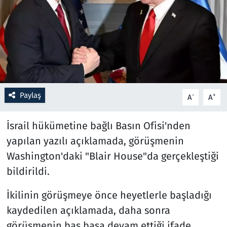
Resmi İlanlar
Rüya Tabirleri
Sağlık
Paylaş
-
+
A
A
Savunma Sanayi
İsrail hükümetine bağlı Basın Ofisi'nden
Seçim 2023
yapılan yazılı açıklamada, görüşmenin
Spor
Washington'daki "Blair House"da gerçekleştiği
bildirildi.
Teknoloji ve Bilim
İkilinin görüşmeye önce heyetlerle başladığı
Televizyon
kaydedilen açıklamada, daha sonra
görüşmenin baş başa devam ettiği ifade