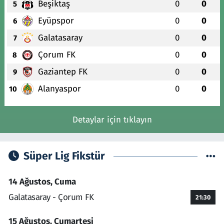
Beşiktaş
0
0
5
Eyüpspor
0
0
6
Galatasaray
0
0
7
Çorum FK
0
0
8
Gaziantep FK
0
0
9
Alanyaspor
0
0
10
Detaylar için tıklayın
Süper Lig Fikstür
14 Ağustos, Cuma
Galatasaray - Çorum FK
21:30
15 Ağustos, Cumartesi