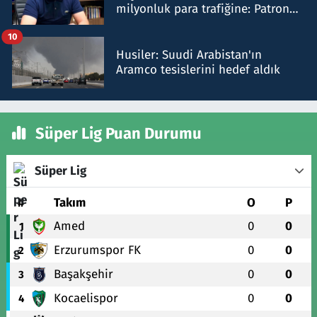
milyonluk para trafiğine: Patron
talimat verdi, ben gönderdim
10
Husiler: Suudi Arabistan'ın
Aramco tesislerini hedef aldık
Süper Lig Puan Durumu
Süper Lig
#
Takım
O
P
Amed
0
0
1
Erzurumspor FK
0
0
2
Başakşehir
0
0
3
Kocaelispor
0
0
4