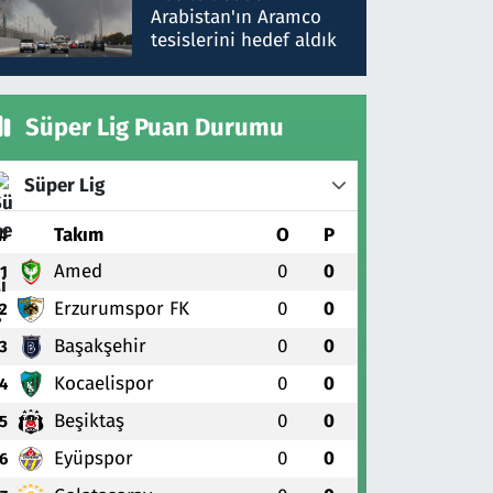
gönderdim
Arabistan'ın Aramco
tesislerini hedef aldık
Süper Lig Puan Durumu
Süper Lig
#
Takım
O
P
Amed
0
0
1
Erzurumspor FK
0
0
2
Başakşehir
0
0
3
Kocaelispor
0
0
4
Beşiktaş
0
0
5
Eyüpspor
0
0
6