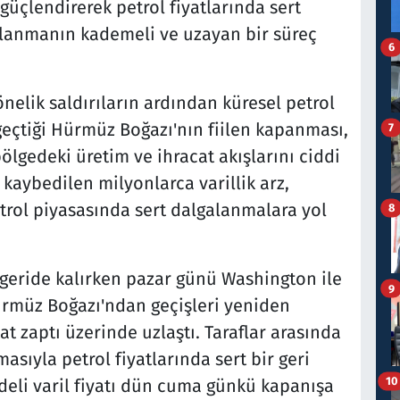
güçlendirerek petrol fiyatlarında sert
lanmanın kademeli ve uzayan bir süreç
6
yönelik saldırıların ardından küresel petrol
 geçtiği Hürmüz Boğazı'nın fiilen kapanması,
7
ölgedeki üretim ve ihracat akışlarını ciddi
 kaybedilen milyonlarca varillik arz,
etrol piyasasında sert dalgalanmalara yol
8
 geride kalırken pazar günü Washington ile
9
ürmüz Boğazı'ndan geçişleri yeniden
 zaptı üzerinde uzlaştı. Taraflar arasında
sıyla petrol fiyatlarında sert bir geri
10
deli varil fiyatı dün cuma günkü kapanışa