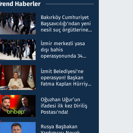
Trend Haberler
Bakırköy Cumhuriyet
Başsavcılığı'ndan yeni
nesil suç örgütlerine
operasyon: 50 şüpheli
hakkında gözaltı kararı
İzmir merkezli yasa
dışı bahis
operasyonunda 34
gözaltı: Yaklaşık 2
Milyar liralık para
İzmit Belediyesi'ne
trafiği tespit edildi
operasyon! Başkan
Fatma Kaplan Hürriyet
ve eşi gözaltına alındı
Oğuzhan Uğur’un
ifadesi ilk kez Diriliş
Postası'nda!
Rusya Başbakan
Yardımcısı Novak,