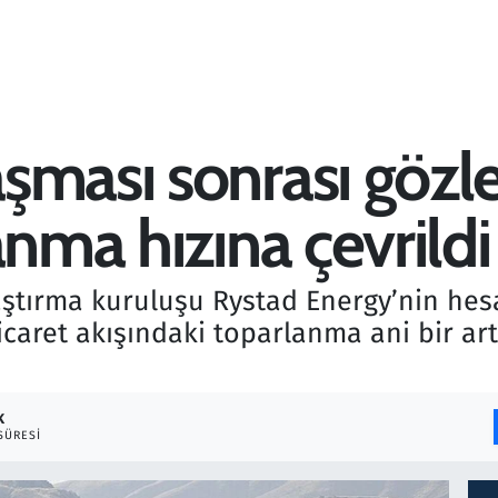
şması sonrası gözle
anma hızına çevrildi
aştırma kuruluşu Rystad Energy’nin he
caret akışındaki toparlanma ani bir artı
K
SÜRESI