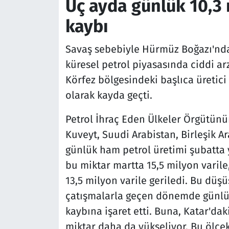
Üç ayda günlük 10,3 
kaybı
Savaş sebebiyle Hürmüz Boğazı'nda 
küresel petrol piyasasında ciddi arz 
Körfez bölgesindeki başlıca üretici
olarak kayda geçti.
Petrol İhraç Eden Ülkeler Örgütünün
Kuveyt, Suudi Arabistan, Birleşik A
günlük ham petrol üretimi şubatta 
bu miktar martta 15,5 milyon varile,
13,5 milyon varile geriledi. Bu düşü
çatışmalarla geçen dönemde günlük 
kaybına işaret etti. Buna, Katar'd
miktar daha da yükseliyor. Bu ölçek