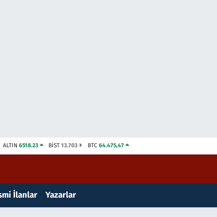
ALTIN
6518.23
BİST
13.703
BTC
64.475,47
mi İlanlar
Yazarlar