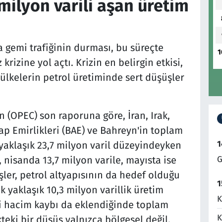
milyon varili aşan üretim
gemi trafiğinin durması, bu süreçte
1
krizine yol açtı. Krizin en belirgin etkisi,
 ülkelerin petrol üretiminde sert düşüşler
 (OPEC) son raporuna göre, İran, Irak,
rap Emirlikleri (BAE) ve Bahreyn'in toplam
1
yaklaşık 23,7 milyon varil düzeyindeyken
 nisanda 13,7 milyon varile, mayısta ise
G
şler, petrol altyapısının da hedef olduğu
1
yaklaşık 10,3 milyon varillik üretim
K
aki hacim kaybı da eklendiğinde toplam
K
teki bir düşüş yalnızca bölgesel değil,