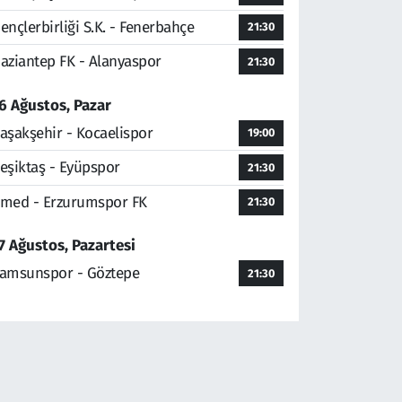
ençlerbirliği S.K. - Fenerbahçe
21:30
aziantep FK - Alanyaspor
21:30
6 Ağustos, Pazar
aşakşehir - Kocaelispor
19:00
eşiktaş - Eyüpspor
21:30
med - Erzurumspor FK
21:30
7 Ağustos, Pazartesi
amsunspor - Göztepe
21:30