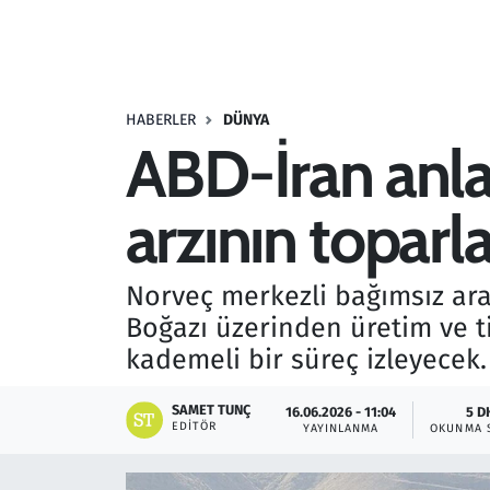
Resmi İlanlar
Rüya Tabirleri
HABERLER
DÜNYA
ABD-İran anla
Sağlık
arzının toparl
Savunma Sanayi
Seçim 2023
Norveç merkezli bağımsız ar
Boğazı üzerinden üretim ve ti
Spor
kademeli bir süreç izleyecek.
Teknoloji ve Bilim
SAMET TUNÇ
16.06.2026 - 11:04
5 D
EDITÖR
YAYINLANMA
OKUNMA 
Televizyon