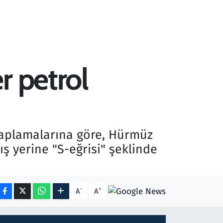
r petrol
saplamalarına göre, Hürmüz
ş yerine "S-eğrisi" şeklinde
-
+
A
A