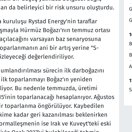
an da belirleyici bir risk unsuru oluşturdu.
G
G
 kuruluşu Rystad Energy'nin taraflar
laşmayla Hürmüz Boğazı'nın temmuz ortası
1
 açılacağını varsayan baz senaryosuna
B
toparlanmanın ani bir artış yerine "S-
B
izleyeceği değerlendiriliyor.
A
umlandırılması sürecin ilk darboğazını
ilk toparlanmayı Boğaz'ın yeniden
1
eliyor. Bu nedenle temmuzda, üretimi
S
15'inin toparlanacağı hesaplanıyor. Ağustos
bir toparlanma öngörülüyor. Kaybedilen
ekime kadar geri kazanılması beklenirken
ormalleşmenin ise Irak ve Kuveyt'teki eski