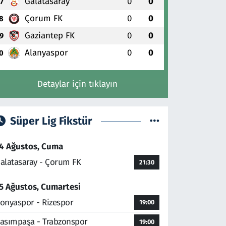
Galatasaray
0
0
7
Çorum FK
0
0
8
Gaziantep FK
0
0
9
Alanyaspor
0
0
0
Detaylar için tıklayın
Süper Lig Fikstür
4 Ağustos, Cuma
alatasaray - Çorum FK
21:30
5 Ağustos, Cumartesi
onyaspor - Rizespor
19:00
asımpaşa - Trabzonspor
19:00