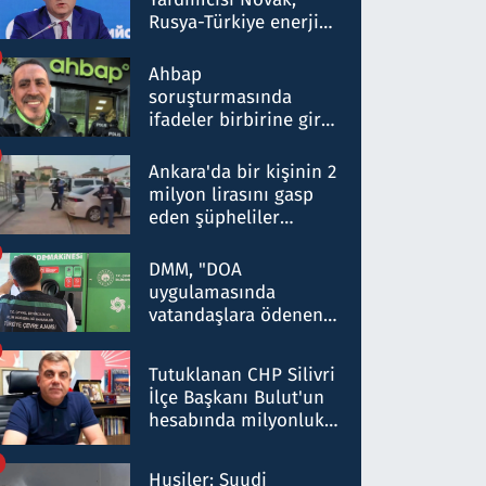
Rusya-Türkiye enerji
ortaklığının stratejik
nitelikte olduğunu
Ahbap
belirtti
soruşturmasında
ifadeler birbirine girdi:
Dokuz şüphelinin
ifadelerinden ortaya
Ankara'da bir kişinin 2
çıkan tablo şok etti
milyon lirasını gasp
eden şüpheliler
Kırıkkale'de yakalandı
DMM, "DOA
uygulamasında
vatandaşlara ödenen
iade tutarlarının
düşürüldüğü" iddiasını
Tutuklanan CHP Silivri
yalanladı
İlçe Başkanı Bulut'un
hesabında milyonluk
para trafiğine: Patron
talimat verdi, ben
Husiler: Suudi