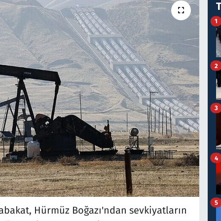
1
2
3
4
5
tabakat, Hürmüz Boğazı'ndan sevkiyatların