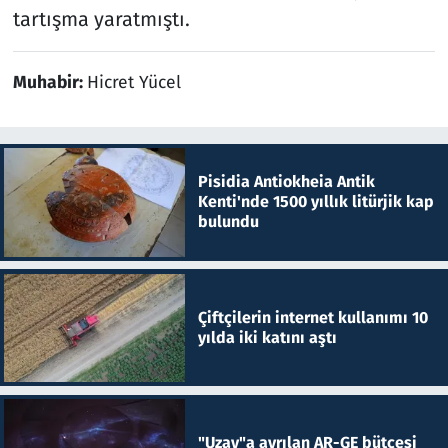
tartışma yaratmıştı.
Muhabir:
Hicret Yücel
Pisidia Antiokheia Antik
Kenti'nde 1500 yıllık litürjik kap
bulundu
Çiftçilerin internet kullanımı 10
yılda iki katını aştı
"Uzay"a ayrılan AR-GE bütçesi