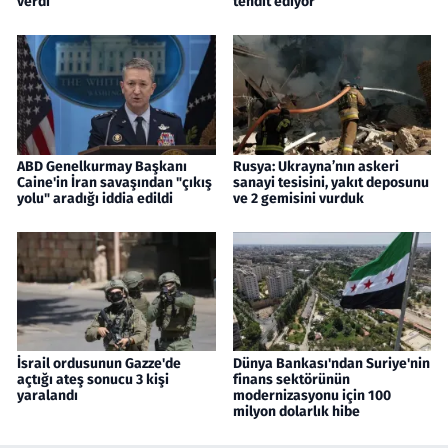
verdi
tehdit ediyor
ABD Genelkurmay Başkanı
Rusya: Ukrayna’nın askeri
Caine'in İran savaşından "çıkış
sanayi tesisini, yakıt deposunu
yolu" aradığı iddia edildi
ve 2 gemisini vurduk
İsrail ordusunun Gazze'de
Dünya Bankası'ndan Suriye'nin
açtığı ateş sonucu 3 kişi
finans sektörünün
yaralandı
modernizasyonu için 100
milyon dolarlık hibe