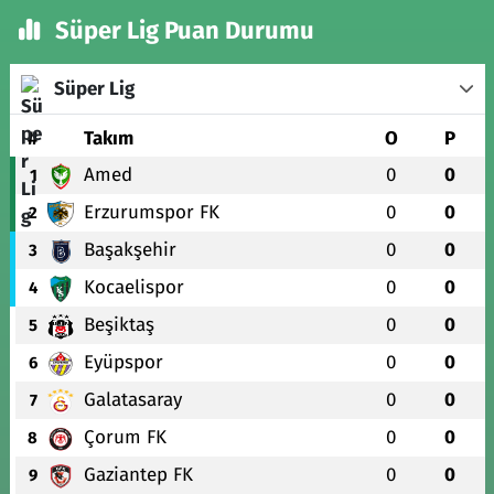
Süper Lig Puan Durumu
Süper Lig
#
Takım
O
P
Amed
0
0
1
Erzurumspor FK
0
0
2
Başakşehir
0
0
3
Kocaelispor
0
0
4
Beşiktaş
0
0
5
Eyüpspor
0
0
6
Galatasaray
0
0
7
Çorum FK
0
0
8
Gaziantep FK
0
0
9