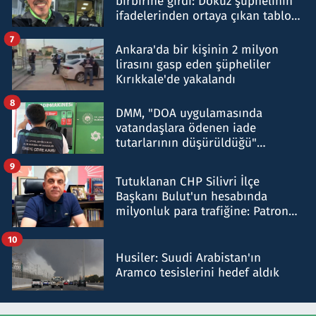
birbirine girdi: Dokuz şüphelinin
ifadelerinden ortaya çıkan tablo
şok etti
7
Ankara'da bir kişinin 2 milyon
lirasını gasp eden şüpheliler
Kırıkkale'de yakalandı
8
DMM, "DOA uygulamasında
vatandaşlara ödenen iade
tutarlarının düşürüldüğü"
iddiasını yalanladı
9
Tutuklanan CHP Silivri İlçe
Başkanı Bulut'un hesabında
milyonluk para trafiğine: Patron
talimat verdi, ben gönderdim
10
Husiler: Suudi Arabistan'ın
Aramco tesislerini hedef aldık