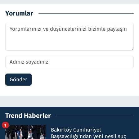
Yorumlar
Gönder
Trend Haberler
1
Bakırköy Cumhuriyet
Başsavcılığı'ndan yeni nesil suç