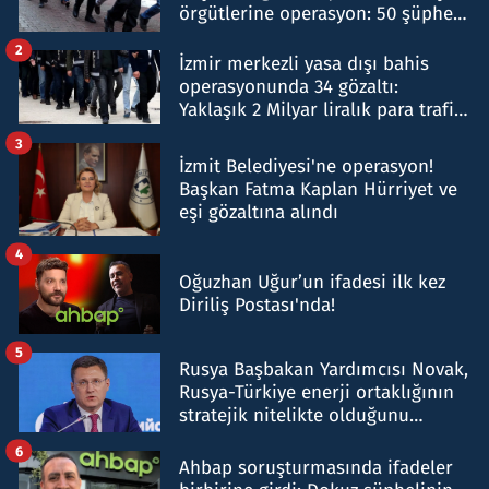
örgütlerine operasyon: 50 şüpheli
hakkında gözaltı kararı
2
İzmir merkezli yasa dışı bahis
operasyonunda 34 gözaltı:
Yaklaşık 2 Milyar liralık para trafiği
tespit edildi
3
İzmit Belediyesi'ne operasyon!
Başkan Fatma Kaplan Hürriyet ve
eşi gözaltına alındı
4
Oğuzhan Uğur’un ifadesi ilk kez
Diriliş Postası'nda!
5
Rusya Başbakan Yardımcısı Novak,
Rusya-Türkiye enerji ortaklığının
stratejik nitelikte olduğunu
belirtti
6
Ahbap soruşturmasında ifadeler