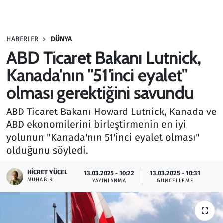
Gündem
HABERLER
DÜNYA
Haber
ABD Ticaret Bakanı Lutnick,
Kültür Sanat
Kanada'nın "51'inci eyalet"
olması gerektiğini savundu
Kurumsal Haberler
ABD Ticaret Bakanı Howard Lutnick, Kanada ve
Lezzet Durağı
ABD ekonomilerini birleştirmenin en iyi
yolunun "Kanada'nın 51'inci eyalet olması"
Memur ve Kamu
olduğunu söyledi.
Otomobil
HICRET YÜCEL
13.03.2025 - 10:22
13.03.2025 - 10:31
MUHABIR
YAYINLANMA
GÜNCELLEME
Oyun
Ramazan