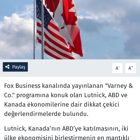
Resmi İlanlar
Rüya Tabirleri
Sağlık
Savunma Sanayi
Paylaş
-
+
A
A
Seçim 2023
Fox Business kanalında yayınlanan "Varney &
Spor
Co." programına konuk olan Lutnick, ABD ve
Kanada ekonomilerine dair dikkat çekici
Teknoloji ve Bilim
değerlendirmelerde bulundu.
Televizyon
Lutnick, Kanada’nın ABD’ye katılmasının, iki
ülke ekonomisini birleştirmenin en mantıklı