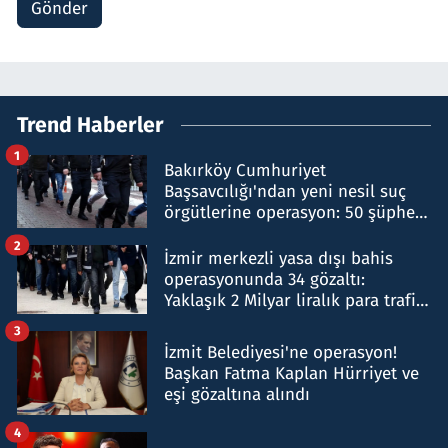
Gönder
Trend Haberler
1
Bakırköy Cumhuriyet
Başsavcılığı'ndan yeni nesil suç
örgütlerine operasyon: 50 şüpheli
hakkında gözaltı kararı
2
İzmir merkezli yasa dışı bahis
operasyonunda 34 gözaltı:
Yaklaşık 2 Milyar liralık para trafiği
tespit edildi
3
İzmit Belediyesi'ne operasyon!
Başkan Fatma Kaplan Hürriyet ve
eşi gözaltına alındı
4