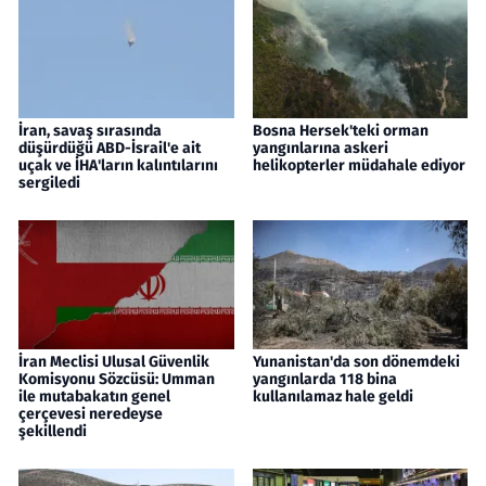
İran, savaş sırasında
Bosna Hersek'teki orman
düşürdüğü ABD-İsrail'e ait
yangınlarına askeri
uçak ve İHA'ların kalıntılarını
helikopterler müdahale ediyor
sergiledi
İran Meclisi Ulusal Güvenlik
Yunanistan'da son dönemdeki
Komisyonu Sözcüsü: Umman
yangınlarda 118 bina
ile mutabakatın genel
kullanılamaz hale geldi
çerçevesi neredeyse
şekillendi