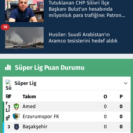
Tutuklanan CHP Silivri İlçe
Başkanı Bulut'un hesabında
milyonluk para trafiğine: Patron
talimat verdi, ben gönderdim
10
Husiler: Suudi Arabistan'ın
Aramco tesislerini hedef aldık
Süper Lig Puan Durumu
Süper Lig
#
Takım
O
P
Amed
0
0
1
Erzurumspor FK
0
0
2
Başakşehir
0
0
3