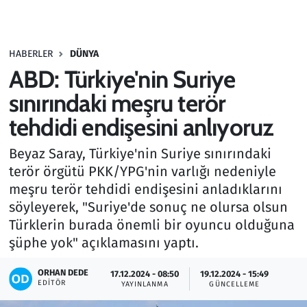
Gündem
HABERLER
DÜNYA
Haber
ABD: Türkiye'nin Suriye
Kültür Sanat
sınırındaki meşru terör
tehdidi endişesini anlıyoruz
Kurumsal Haberler
Beyaz Saray, Türkiye'nin Suriye sınırındaki
Lezzet Durağı
terör örgütü PKK/YPG'nin varlığı nedeniyle
meşru terör tehdidi endişesini anladıklarını
Memur ve Kamu
söyleyerek, "Suriye'de sonuç ne olursa olsun
Türklerin burada önemli bir oyuncu olduğuna
Otomobil
şüphe yok" açıklamasını yaptı.
Oyun
ORHAN DEDE
17.12.2024 - 08:50
19.12.2024 - 15:49
EDITÖR
YAYINLANMA
GÜNCELLEME
Ramazan