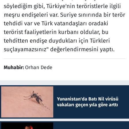
söylediğim gibi, Türkiye'nin teröristlerle ilgili
meşru endişeleri var. Suriye sınırında bir terör
tehdidi var ve Türk vatandaşları oradaki
terörist faaliyetlerin kurbanı oldular, bu
tehditten endişe duydukları için Türkleri
suçlayamazsınız" değerlendirmesini yaptı.
Muhabir:
Orhan Dede
Yunanistan'da Batı Nil virüsü
vakaları geçen yıla göre arttı