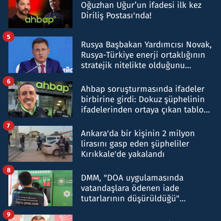
Oğuzhan Uğur’un ifadesi ilk kez
Diriliş Postası'nda!
5
Rusya Başbakan Yardımcısı Novak,
Rusya-Türkiye enerji ortaklığının
stratejik nitelikte olduğunu
belirtti
6
Ahbap soruşturmasında ifadeler
birbirine girdi: Dokuz şüphelinin
ifadelerinden ortaya çıkan tablo
şok etti
7
Ankara'da bir kişinin 2 milyon
lirasını gasp eden şüpheliler
Kırıkkale'de yakalandı
8
DMM, "DOA uygulamasında
vatandaşlara ödenen iade
tutarlarının düşürüldüğü"
iddiasını yalanladı
9