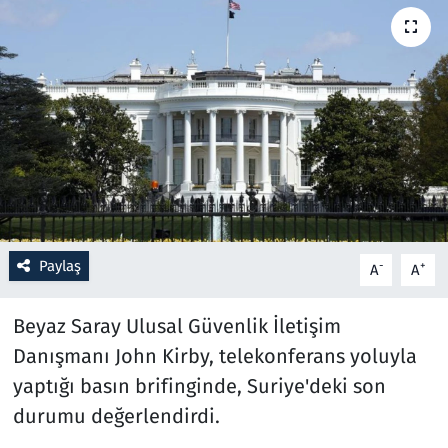
Resmi İlanlar
Rüya Tabirleri
Sağlık
Savunma Sanayi
Seçim 2023
Paylaş
-
+
A
A
Spor
Beyaz Saray Ulusal Güvenlik İletişim
Teknoloji ve Bilim
Danışmanı John Kirby, telekonferans yoluyla
yaptığı basın brifinginde, Suriye'deki son
Televizyon
durumu değerlendirdi.