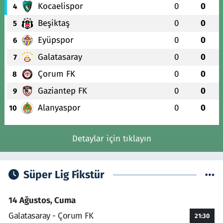
Kocaelispor
0
0
4
Beşiktaş
0
0
5
Eyüpspor
0
0
6
Galatasaray
0
0
7
Çorum FK
0
0
8
Gaziantep FK
0
0
9
Alanyaspor
0
0
10
Detaylar için tıklayın
Süper Lig Fikstür
14 Ağustos, Cuma
Galatasaray - Çorum FK
21:30