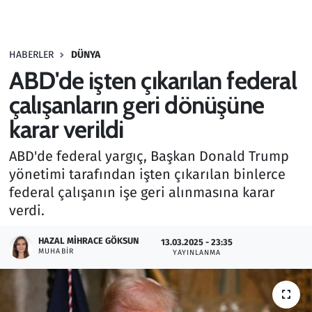
Gündem
HABERLER
DÜNYA
Haber
ABD'de işten çıkarılan federal
Kültür Sanat
çalışanların geri dönüşüne
karar verildi
Kurumsal Haberler
ABD'de federal yargıç, Başkan Donald Trump
Lezzet Durağı
yönetimi tarafından işten çıkarılan binlerce
federal çalışanın işe geri alınmasına karar
Memur ve Kamu
verdi.
Otomobil
HAZAL MIHRACE GÖKSUN
13.03.2025 - 23:35
MUHABIR
YAYINLANMA
Oyun
Ramazan