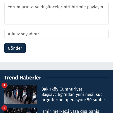
Gönder
Trend Haberler
1
Bakırköy Cumhuriyet
Başsavcılığı'ndan yeni nesil suç
örgütlerine operasyon: 50 şüpheli
hakkında gözaltı kararı
2
İzmir merkezli yasa dışı bahis