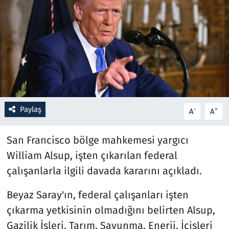
Resmi İlanlar
Rüya Tabirleri
Sağlık
Savunma Sanayi
Paylaş
-
+
A
A
Seçim 2023
San Francisco bölge mahkemesi yargıcı
Spor
William Alsup, işten çıkarılan federal
çalışanlarla ilgili davada kararını açıkladı.
Teknoloji ve Bilim
Beyaz Saray'ın, federal çalışanları işten
Televizyon
çıkarma yetkisinin olmadığını belirten Alsup,
Gazilik İşleri, Tarım, Savunma, Enerji, İçişleri