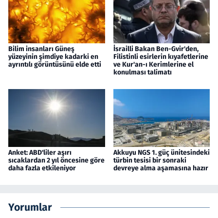
Bilim insanları Güneş
İsrailli Bakan Ben-Gvir'den,
yüzeyinin şimdiye kadarki en
Filistinli esirlerin kıyafetlerine
ayrıntılı görüntüsünü elde etti
ve Kur'an-ı Kerimlerine el
konulması talimatı
Anket: ABD'liler aşırı
Akkuyu NGS 1. güç ünitesindeki
sıcaklardan 2 yıl öncesine göre
türbin tesisi bir sonraki
daha fazla etkileniyor
devreye alma aşamasına hazır
Yorumlar