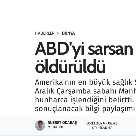
Resmi İlanlar
Rüya Tabirleri
HABERLER
DÜNYA
ABD'yi sarsan 
Sağlık
öldürüldü
Savunma Sanayi
Seçim 2023
Amerika'nın en büyük sağlık 
Aralık Çarşamba sabahı Manha
Spor
hunharca işlendiğini belirtti
Teknoloji ve Bilim
sonuçlanacak bilgi paylaşımı 
Televizyon
NUSRET ODABAŞ
05.12.2024 - 08:43
MUHABIR
YAYINLANMA