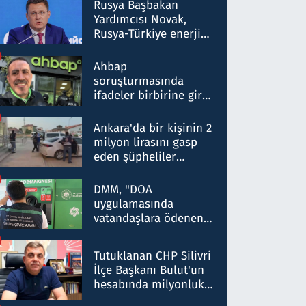
Rusya Başbakan
Yardımcısı Novak,
Rusya-Türkiye enerji
ortaklığının stratejik
nitelikte olduğunu
Ahbap
belirtti
soruşturmasında
ifadeler birbirine girdi:
Dokuz şüphelinin
ifadelerinden ortaya
Ankara'da bir kişinin 2
çıkan tablo şok etti
milyon lirasını gasp
eden şüpheliler
Kırıkkale'de yakalandı
DMM, "DOA
uygulamasında
vatandaşlara ödenen
iade tutarlarının
düşürüldüğü" iddiasını
Tutuklanan CHP Silivri
yalanladı
İlçe Başkanı Bulut'un
hesabında milyonluk
para trafiğine: Patron