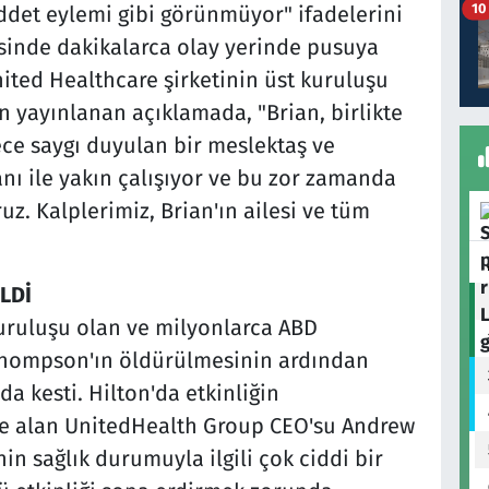
10
şiddet eylemi gibi görünmüyor" ifadelerini
esinde dakikalarca olay yerinde pusuya
nited Healthcare şirketinin üst kuruluşu
 yayınlanan açıklamada, "Brian, birlikte
ece saygı duyulan bir meslektaş ve
nı ile yakın çalışıyor ve bu zor zamanda
uz. Kalplerimiz, Brian'ın ailesi ve tüm
LDİ
kuruluşu olan ve milyonlarca ABD
Thompson'ın öldürülmesinin ardından
da kesti. Hilton'da etkinliğin
ne alan UnitedHealth Group CEO'su Andrew
in sağlık durumuyla ilgili çok ciddi bir