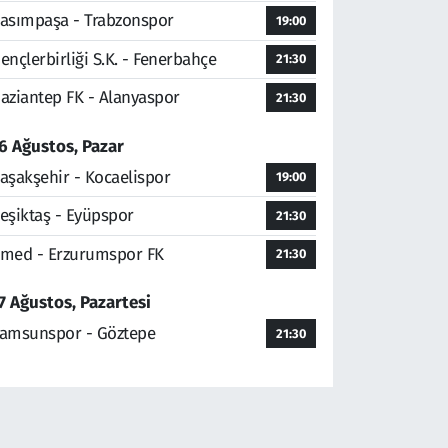
asımpaşa - Trabzonspor
19:00
ençlerbirliği S.K. - Fenerbahçe
21:30
aziantep FK - Alanyaspor
21:30
6 Ağustos, Pazar
aşakşehir - Kocaelispor
19:00
eşiktaş - Eyüpspor
21:30
med - Erzurumspor FK
21:30
7 Ağustos, Pazartesi
amsunspor - Göztepe
21:30