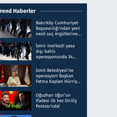
Trend Haberler
Bakırköy Cumhuriyet
Başsavcılığı'ndan yeni
nesil suç örgütlerine
operasyon: 50 şüpheli
hakkında gözaltı kararı
İzmir merkezli yasa
dışı bahis
operasyonunda 34
gözaltı: Yaklaşık 2
Milyar liralık para
İzmit Belediyesi'ne
trafiği tespit edildi
operasyon! Başkan
Fatma Kaplan Hürriyet
ve eşi gözaltına alındı
Oğuzhan Uğur’un
ifadesi ilk kez Diriliş
Postası'nda!