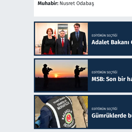
Muhabir:
Nusret Odabaş
EDITÖRÜN SEÇTIĞI
Adalet Bakanı 
EDITÖRÜN SEÇTIĞI
MSB: Son bir ha
EDITÖRÜN SEÇTIĞI
Gümrüklerde bu 