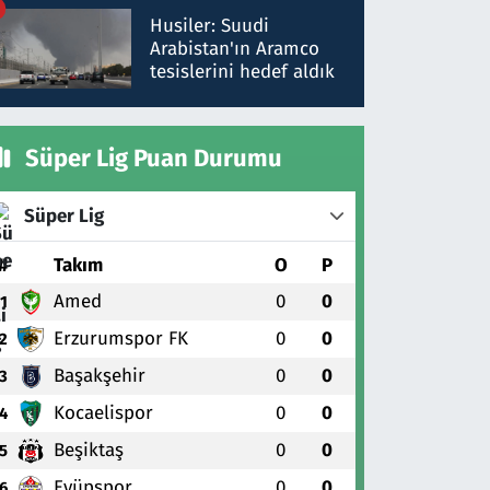
talimat verdi, ben
Husiler: Suudi
gönderdim
Arabistan'ın Aramco
tesislerini hedef aldık
Süper Lig Puan Durumu
Süper Lig
#
Takım
O
P
Amed
0
0
1
Erzurumspor FK
0
0
2
Başakşehir
0
0
3
Kocaelispor
0
0
4
Beşiktaş
0
0
5
Eyüpspor
0
0
6