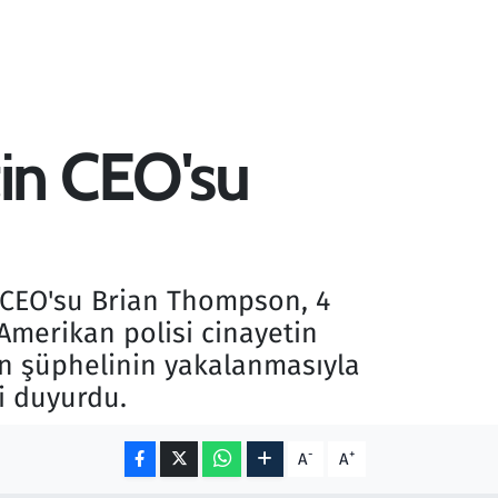
tin CEO'su
n CEO'su Brian Thompson, 4
Amerikan polisi cinayetin
len şüphelinin yakalanmasıyla
i duyurdu.
-
+
A
A