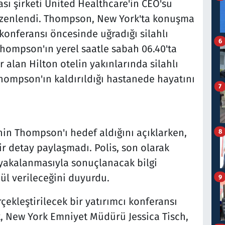
ası şirketi United Healthcare'in CEO'su
düzenlendi. Thompson, New York'ta konuşma
konferansı öncesinde uğradığı silahlı
6
 Thompson'ın yerel saatle sabah 06.40'ta
 alan Hilton otelin yakınlarında silahlı
Thompson'ın kaldırıldığı hastanede hayatını
7
inin Thompson'ı hedef aldığını açıklarken,
8
ir detay paylaşmadı. Polis, son olarak
 yakalanmasıyla sonuçlanacak bilgi
ül verileceğini duyurdu.
9
ekleştirilecek bir yatırımcı konferansı
, New York Emniyet Müdürü Jessica Tisch,