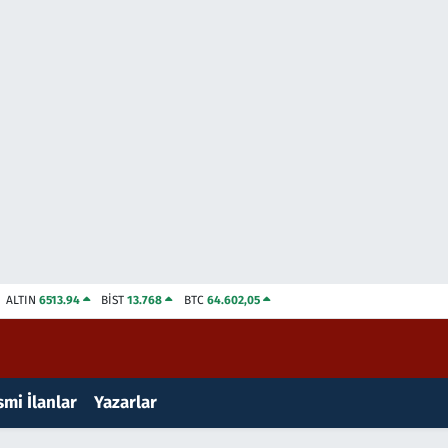
ALTIN
6513.94
BİST
13.768
BTC
64.602,05
mi İlanlar
Yazarlar