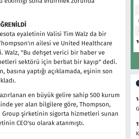
 etkinliği sona erdirmek zorunda
ĞRENİLDİ
esota eyaletinin Valisi Tim Walz da bir
1
Thompson'ın ailesi ve United Healthcare
i. Walz, "Bu dehşet verici bir haber ve
etleri sektörü için berbat bir kayıp" dedi.
, basına yaptığı açıklamada, eşinin son
kladı.
 hazırlanan en büyük gelire sahip 500 kurum
1
sinde yer alan bilgilere göre, Thompson,
G
 Group şirketinin sigorta hizmetleri sunan
tinin CEO'su olarak atanmıştı.
1
K