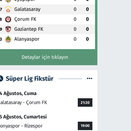
Galatasaray
0
0
7
Çorum FK
0
0
8
Gaziantep FK
0
0
9
Alanyaspor
0
0
0
Detaylar için tıklayın
Süper Lig Fikstür
4 Ağustos, Cuma
alatasaray - Çorum FK
21:30
5 Ağustos, Cumartesi
onyaspor - Rizespor
19:00