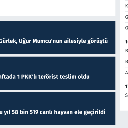
K
G
G
Gürlek, Uğur Mumcu'nun ailesiyle görüştü
1
B
B
A
ftada 1 PKK'lı terörist teslim oldu
1
S
yıl 58 bin 519 canlı hayvan ele geçirildi