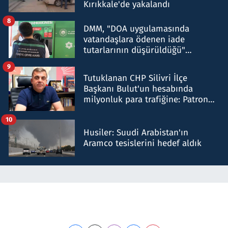
Kırıkkale'de yakalandı
8
DMM, "DOA uygulamasında
vatandaşlara ödenen iade
tutarlarının düşürüldüğü"
iddiasını yalanladı
9
Tutuklanan CHP Silivri İlçe
Başkanı Bulut'un hesabında
milyonluk para trafiğine: Patron
talimat verdi, ben gönderdim
10
Husiler: Suudi Arabistan'ın
Aramco tesislerini hedef aldık