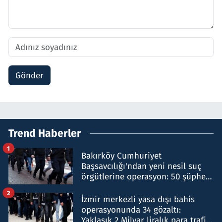
Gönder
Trend Haberler
1
Bakırköy Cumhuriyet
Başsavcılığı'ndan yeni nesil suç
örgütlerine operasyon: 50 şüpheli
hakkında gözaltı kararı
2
İzmir merkezli yasa dışı bahis
operasyonunda 34 gözaltı:
Yaklaşık 2 Milyar liralık para trafiği