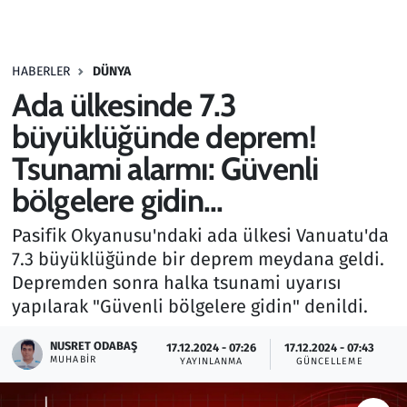
Gündem
HABERLER
DÜNYA
Haber
Ada ülkesinde 7.3
Kültür Sanat
büyüklüğünde deprem!
Tsunami alarmı: Güvenli
Kurumsal Haberler
bölgelere gidin...
Lezzet Durağı
Pasifik Okyanusu'ndaki ada ülkesi Vanuatu'da
7.3 büyüklüğünde bir deprem meydana geldi.
Memur ve Kamu
Depremden sonra halka tsunami uyarısı
yapılarak "Güvenli bölgelere gidin" denildi.
Otomobil
NUSRET ODABAŞ
17.12.2024 - 07:26
17.12.2024 - 07:43
Oyun
MUHABIR
YAYINLANMA
GÜNCELLEME
Ramazan