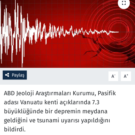
Resmi İlanlar
Rüya Tabirleri
Sağlık
Savunma Sanayi
Paylaş
Seçim 2023
-
+
A
A
Spor
ABD Jeoloji Araştırmaları Kurumu, Pasifik
adası Vanuatu kenti açıklarında 7.3
Teknoloji ve Bilim
büyüklüğünde bir depremin meydana
geldiğini ve tsunami uyarısı yapıldığını
Televizyon
bildirdi.