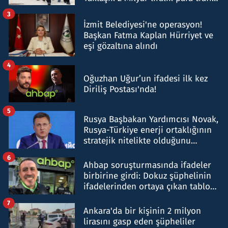
tespit edildi
3
İzmit Belediyesi'ne operasyon!
Başkan Fatma Kaplan Hürriyet ve
eşi gözaltına alındı
4
Oğuzhan Uğur’un ifadesi ilk kez
Diriliş Postası'nda!
5
Rusya Başbakan Yardımcısı Novak,
Rusya-Türkiye enerji ortaklığının
stratejik nitelikte olduğunu
belirtti
6
Ahbap soruşturmasında ifadeler
birbirine girdi: Dokuz şüphelinin
ifadelerinden ortaya çıkan tablo
şok etti
7
Ankara'da bir kişinin 2 milyon
lirasını gasp eden şüpheliler