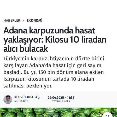
Gündem
HABERLER
EKONOMI
Haber
Adana karpuzunda hasat
Kültür Sanat
yaklaşıyor: Kilosu 10 liradan
alıcı bulacak
Kurumsal Haberler
Türkiye'nin karpuz ihtiyacının dörtte birini
Lezzet Durağı
karşılayan Adana'da hasat için geri sayım
başladı. Bu yıl 150 bin dönüm alana ekilen
Memur ve Kamu
karpuzun kilosunun tarlada 10 liradan
satılması bekleniyor.
Otomobil
NUSRET ODABAŞ
29.04.2025 - 11:33
MUHABIR
Oyun
YAYINLANMA
Ramazan