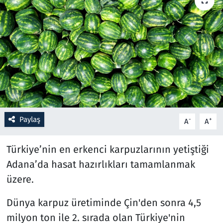
Resmi İlanlar
Rüya Tabirleri
Sağlık
Savunma Sanayi
Paylaş
-
+
A
A
Seçim 2023
Türkiye’nin en erkenci karpuzlarının yetiştiği
Spor
Adana’da hasat hazırlıkları tamamlanmak
Teknoloji ve Bilim
üzere.
Televizyon
Dünya karpuz üretiminde Çin'den sonra 4,5
milyon ton ile 2. sırada olan Türkiye'nin