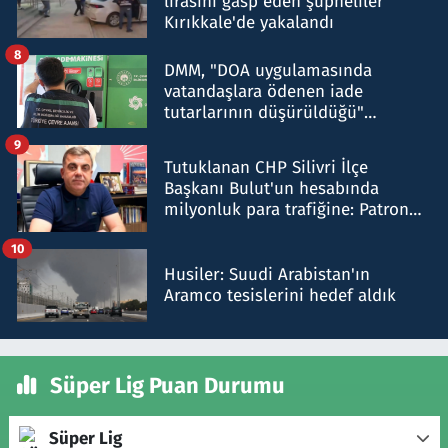
lirasını gasp eden şüpheliler
Kırıkkale'de yakalandı
8
DMM, "DOA uygulamasında
vatandaşlara ödenen iade
tutarlarının düşürüldüğü"
iddiasını yalanladı
9
Tutuklanan CHP Silivri İlçe
Başkanı Bulut'un hesabında
milyonluk para trafiğine: Patron
talimat verdi, ben gönderdim
10
Husiler: Suudi Arabistan'ın
Aramco tesislerini hedef aldık
Süper Lig Puan Durumu
Süper Lig