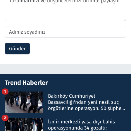
Gönder
Trend Haberler
1
Bakırköy Cumhuriyet
Başsavcılığı'ndan yeni nesil suç
örgütlerine operasyon: 50 şüpheli
hakkında gözaltı kararı
2
İzmir merkezli yasa dışı bahis
operasyonunda 34 gözaltı: