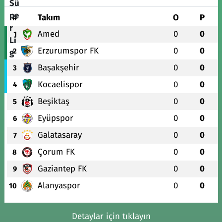
#
Takım
O
P
Amed
0
0
1
Erzurumspor FK
0
0
2
Başakşehir
0
0
3
Kocaelispor
0
0
4
Beşiktaş
0
0
5
Eyüpspor
0
0
6
Galatasaray
0
0
7
Çorum FK
0
0
8
Gaziantep FK
0
0
9
Alanyaspor
0
0
10
Detaylar için tıklayın