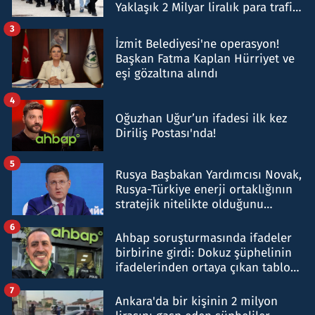
Yaklaşık 2 Milyar liralık para trafiği
tespit edildi
3
İzmit Belediyesi'ne operasyon!
Başkan Fatma Kaplan Hürriyet ve
eşi gözaltına alındı
4
Oğuzhan Uğur’un ifadesi ilk kez
Diriliş Postası'nda!
5
Rusya Başbakan Yardımcısı Novak,
Rusya-Türkiye enerji ortaklığının
stratejik nitelikte olduğunu
belirtti
6
Ahbap soruşturmasında ifadeler
birbirine girdi: Dokuz şüphelinin
ifadelerinden ortaya çıkan tablo
şok etti
7
Ankara'da bir kişinin 2 milyon