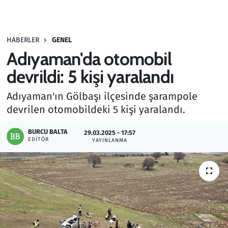
Gündem
HABERLER
GENEL
Haber
Adıyaman'da otomobil
Kültür Sanat
devrildi: 5 kişi yaralandı
Adıyaman'ın Gölbaşı ilçesinde şarampole
Kurumsal Haberler
devrilen otomobildeki 5 kişi yaralandı.
Lezzet Durağı
BURCU BALTA
29.03.2025 - 17:57
EDITÖR
YAYINLANMA
Memur ve Kamu
Otomobil
Oyun
Ramazan