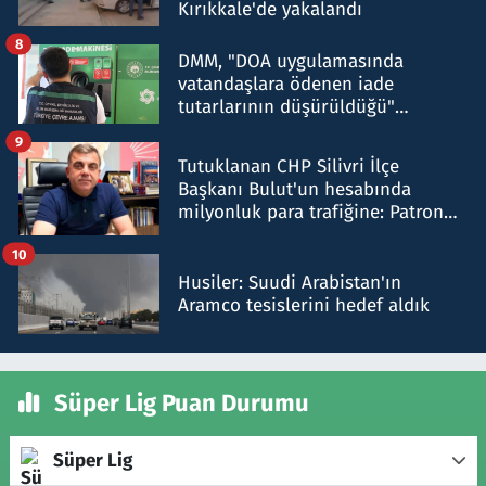
Kırıkkale'de yakalandı
8
DMM, "DOA uygulamasında
vatandaşlara ödenen iade
tutarlarının düşürüldüğü"
iddiasını yalanladı
9
Tutuklanan CHP Silivri İlçe
Başkanı Bulut'un hesabında
milyonluk para trafiğine: Patron
talimat verdi, ben gönderdim
10
Husiler: Suudi Arabistan'ın
Aramco tesislerini hedef aldık
Süper Lig Puan Durumu
Süper Lig