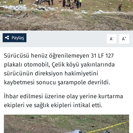
Resmi İlanlar
Rüya Tabirleri
Paylaş
-
+
A
A
Sağlık
Sürücüsü henüz öğrenilemeyen 31 LF 127
Savunma Sanayi
plakalı otomobil, Çelik köyü yakınlarında
sürücünün direksiyon hakimiyetini
Seçim 2023
kaybetmesi sonucu şarampole devrildi.
Spor
İhbar edilmesi üzerine olay yerine kurtarma
ekipleri ve sağlık ekipleri intikal etti.
Teknoloji ve Bilim
Televizyon