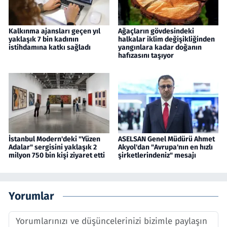
Kalkınma ajansları geçen yıl
Ağaçların gövdesindeki
yaklaşık 7 bin kadının
halkalar iklim değişikliğinden
istihdamına katkı sağladı
yangınlara kadar doğanın
hafızasını taşıyor
İstanbul Modern'deki "Yüzen
ASELSAN Genel Müdürü Ahmet
Adalar" sergisini yaklaşık 2
Akyol'dan "Avrupa'nın en hızlı
milyon 750 bin kişi ziyaret etti
şirketlerindeniz" mesajı
Yorumlar