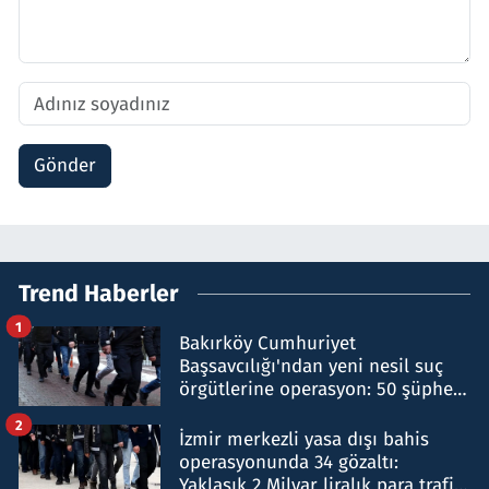
Gönder
Trend Haberler
1
Bakırköy Cumhuriyet
Başsavcılığı'ndan yeni nesil suç
örgütlerine operasyon: 50 şüpheli
hakkında gözaltı kararı
2
İzmir merkezli yasa dışı bahis
operasyonunda 34 gözaltı:
Yaklaşık 2 Milyar liralık para trafiği