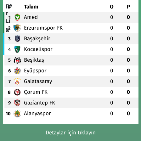
#
Takım
O
P
Amed
0
0
1
Erzurumspor FK
0
0
2
Başakşehir
0
0
3
Kocaelispor
0
0
4
Beşiktaş
0
0
5
Eyüpspor
0
0
6
Galatasaray
0
0
7
Çorum FK
0
0
8
Gaziantep FK
0
0
9
Alanyaspor
0
0
10
Detaylar için tıklayın