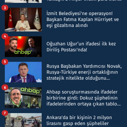
tespit edildi
3
İzmit Belediyesi'ne operasyon!
Başkan Fatma Kaplan Hürriyet ve
eşi gözaltına alındı
4
Oğuzhan Uğur’un ifadesi ilk kez
Diriliş Postası'nda!
5
Rusya Başbakan Yardımcısı Novak,
Rusya-Türkiye enerji ortaklığının
stratejik nitelikte olduğunu
belirtti
6
Ahbap soruşturmasında ifadeler
birbirine girdi: Dokuz şüphelinin
ifadelerinden ortaya çıkan tablo
şok etti
7
Ankara'da bir kişinin 2 milyon
lirasını gasp eden şüpheliler