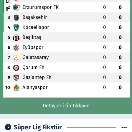
Erzurumspor FK
0
0
2
Başakşehir
0
0
3
Kocaelispor
0
0
4
Beşiktaş
0
0
5
Eyüpspor
0
0
6
Galatasaray
0
0
7
Çorum FK
0
0
8
Gaziantep FK
0
0
9
Alanyaspor
0
0
10
Detaylar için tıklayın
Süper Lig Fikstür