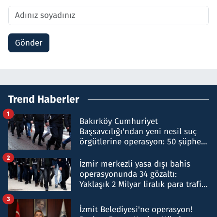
Gönder
Trend Haberler
1
Bakırköy Cumhuriyet
Başsavcılığı'ndan yeni nesil suç
örgütlerine operasyon: 50 şüpheli
hakkında gözaltı kararı
2
İzmir merkezli yasa dışı bahis
operasyonunda 34 gözaltı:
Yaklaşık 2 Milyar liralık para trafiği
tespit edildi
3
İzmit Belediyesi'ne operasyon!