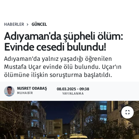
Gündem
HABERLER
GÜNCEL
Haber
Adıyaman'da şüpheli ölüm:
Kültür Sanat
Evinde cesedi bulundu!
Adıyaman'da yalnız yaşadığı öğrenilen
Kurumsal Haberler
Mustafa Uçar evinde ölü bulundu. Uçar'ın
ölümüne ilişkin soruşturma başlatıldı.
Lezzet Durağı
NUSRET ODABAŞ
08.03.2025 - 09:38
Memur ve Kamu
MUHABIR
YAYINLANMA
Otomobil
Oyun
Ramazan