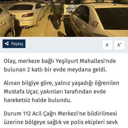
Resmi İlanlar
Rüya Tabirleri
Sağlık
Paylaş
-
+
A
A
Savunma Sanayi
Olay, merkeze bağlı Yeşilyurt Mahallesi'nde
bulunan 2 katlı bir evde meydana geldi.
Seçim 2023
Alınan bilgiye göre, yalnız yaşadığı öğrenilen
Spor
Mustafa Uçar, yakınları tarafından evde
hareketsiz halde bulundu.
Teknoloji ve Bilim
Durum 112 Acil Çağrı Merkezi'ne bildirilmesi
Televizyon
üzerine bölgeye sağlık ve polis ekipleri sevk