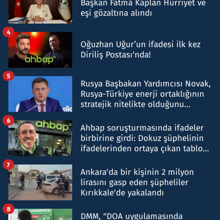
Başkan Fatma Kaplan Hürriyet ve
eşi gözaltına alındı
4
Oğuzhan Uğur’un ifadesi ilk kez
Diriliş Postası'nda!
5
Rusya Başbakan Yardımcısı Novak,
Rusya-Türkiye enerji ortaklığının
stratejik nitelikte olduğunu
belirtti
6
Ahbap soruşturmasında ifadeler
birbirine girdi: Dokuz şüphelinin
ifadelerinden ortaya çıkan tablo
şok etti
7
Ankara'da bir kişinin 2 milyon
lirasını gasp eden şüpheliler
Kırıkkale'de yakalandı
8
DMM, "DOA uygulamasında