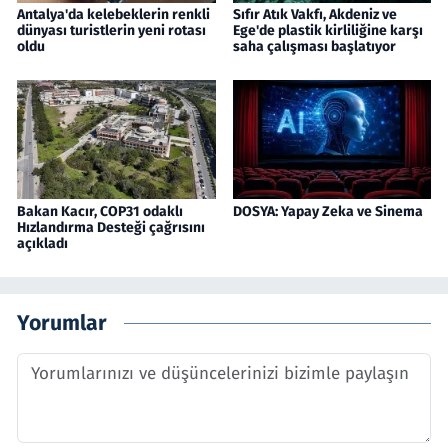
Antalya'da kelebeklerin renkli
Sıfır Atık Vakfı, Akdeniz ve
dünyası turistlerin yeni rotası
Ege'de plastik kirliliğine karşı
oldu
saha çalışması başlatıyor
Bakan Kacır, COP31 odaklı
DOSYA: Yapay Zeka ve Sinema
Hızlandırma Desteği çağrısını
açıkladı
Yorumlar