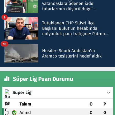
vatandaşlara ödenen iade
tutarlarının düşürüldüğü"
iddiasını yalanladı
9
Tutuklanan CHP Silivri İlçe
Başkanı Bulut'un hesabında
milyonluk para trafiğine: Patron
talimat verdi, ben gönderdim
10
Husiler: Suudi Arabistan'ın
Aramco tesislerini hedef aldık
Süper Lig Puan Durumu
Süper Lig
#
Takım
O
P
Amed
0
0
1