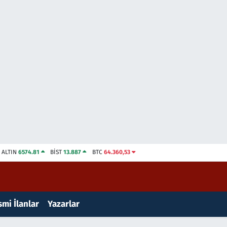
ALTIN
6574.81
BİST
13.887
BTC
64.360,53
mi İlanlar
Yazarlar