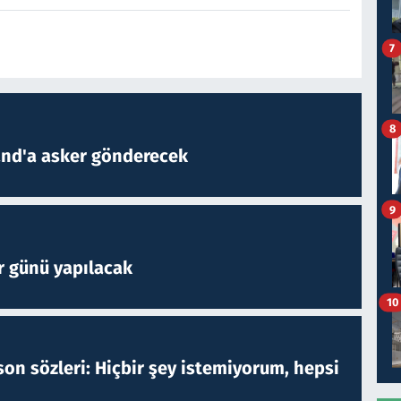
7
8
and'a asker gönderecek
9
r günü yapılacak
10
on sözleri: Hiçbir şey istemiyorum, hepsi