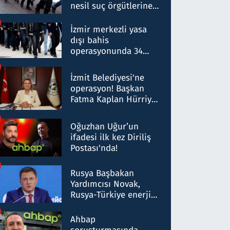
nesil suç örgütlerine
operasyon: 50 şüpheli
hakkında gözaltı kararı
İzmir merkezli yasa
dışı bahis
operasyonunda 34
gözaltı: Yaklaşık 2
Milyar liralık para
İzmit Belediyesi'ne
trafiği tespit edildi
operasyon! Başkan
Fatma Kaplan Hürriyet
ve eşi gözaltına alındı
Oğuzhan Uğur’un
ifadesi ilk kez Diriliş
Postası'nda!
Rusya Başbakan
Yardımcısı Novak,
Rusya-Türkiye enerji
ortaklığının stratejik
nitelikte olduğunu
Ahbap
belirtti