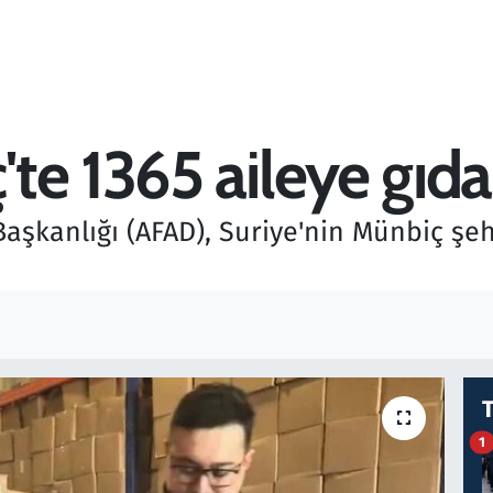
e 1365 aileye gıda k
Başkanlığı (AFAD), Suriye'nin Münbiç şe
1