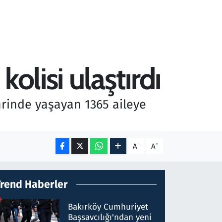
olisi ulaştırdı
hrinde yaşayan 1365 aileye
-
+
A
A
Trend Haberler
Bakırköy Cumhuriyet
Başsavcılığı'ndan yeni