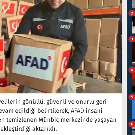
2
3
4
5
lilerin gönüllü, güvenli ve onurlu geri
am edildiği belirtilerek, AFAD insani
den temizlenen Münbiç merkezinde yaşayan
6
ekleştirdiği aktarıldı.