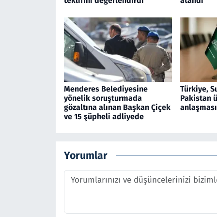
teklifini değerlendirdi
atandı
Menderes Belediyesine
Türkiye, S
yönelik soruşturmada
Pakistan 
gözaltına alınan Başkan Çiçek
anlaşması
ve 15 şüpheli adliyede
Yorumlar