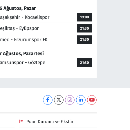
6 Ağustos, Pazar
aşakşehir - Kocaelispor
19:00
eşiktaş - Eyüpspor
21:30
med - Erzurumspor FK
21:30
7 Ağustos, Pazartesi
amsunspor - Göztepe
21:30
Puan Durumu ve Fikstür