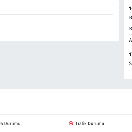
1
B
B
A
1
S
va Durumu
Trafik Durumu