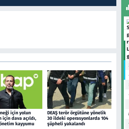
neği için yolun
DEAŞ terör örgütüne yönelik
h için dava açıldı,
30 ildeki operasyonlarda 104
yönetim kayyumu
şüpheli yakalandı