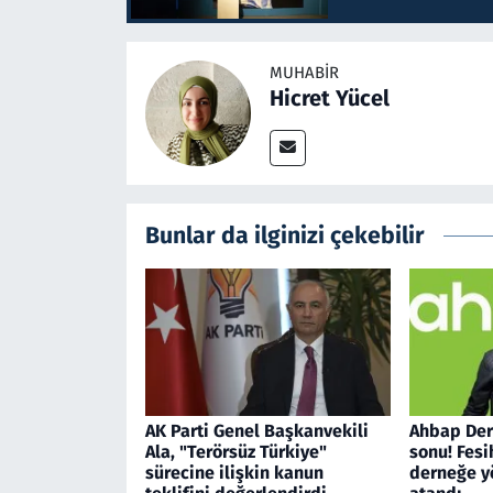
MUHABIR
Hicret Yücel
Bunlar da ilginizi çekebilir
AK Parti Genel Başkanvekili
Ahbap Der
Ala, "Terörsüz Türkiye"
sonu! Fesi
sürecine ilişkin kanun
derneğe 