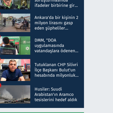
soruşturmasında
ifadeler birbirine girdi:
Dokuz şüphelinin
ifadelerinden ortaya
Ankara'da bir kişinin 2
çıkan tablo şok etti
milyon lirasını gasp
eden şüpheliler
Kırıkkale'de yakalandı
DMM, "DOA
uygulamasında
vatandaşlara ödenen
iade tutarlarının
düşürüldüğü" iddiasını
Tutuklanan CHP Silivri
yalanladı
İlçe Başkanı Bulut'un
hesabında milyonluk
para trafiğine: Patron
talimat verdi, ben
Husiler: Suudi
gönderdim
Arabistan'ın Aramco
tesislerini hedef aldık