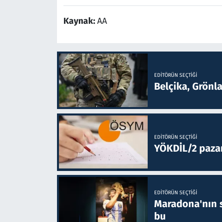
Kaynak:
AA
EDITÖRÜN SEÇTIĞI
Belçika, Grönl
EDITÖRÜN SEÇTIĞI
YÖKDİL/2 paza
EDITÖRÜN SEÇTIĞI
Maradona'nın s
bu