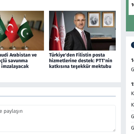
1
uudi Arabistan ve
Türkiye'den Filistin posta
1
üçlü savunma
hizmetlerine destek: PTT'nin
 imzalayacak
katkısına teşekkür mektubu
G
1
K
K
G
G