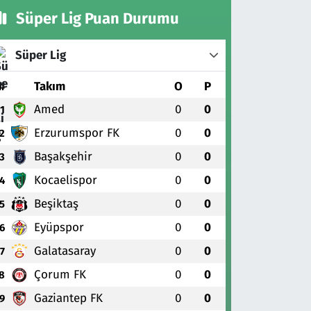
Süper Lig Puan Durumu
Süper Lig
#
Takım
O
P
Amed
0
0
1
Erzurumspor FK
0
0
2
Başakşehir
0
0
3
Kocaelispor
0
0
4
Beşiktaş
0
0
5
Eyüpspor
0
0
6
Galatasaray
0
0
7
Çorum FK
0
0
8
Gaziantep FK
0
0
9