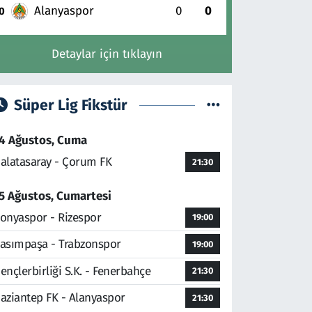
Alanyaspor
0
0
0
Detaylar için tıklayın
Süper Lig Fikstür
4 Ağustos, Cuma
alatasaray - Çorum FK
21:30
5 Ağustos, Cumartesi
onyaspor - Rizespor
19:00
asımpaşa - Trabzonspor
19:00
ençlerbirliği S.K. - Fenerbahçe
21:30
aziantep FK - Alanyaspor
21:30