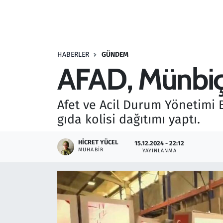
Resmi İlanlar
Rüya Tabirleri
HABERLER
GÜNDEM
AFAD, Münbiç't
Sağlık
Savunma Sanayi
Afet ve Acil Durum Yönetimi 
gıda kolisi dağıtımı yaptı.
Seçim 2023
HICRET YÜCEL
15.12.2024 - 22:12
Spor
MUHABIR
YAYINLANMA
Teknoloji ve Bilim
Televizyon