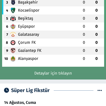
Başakşehir
0
0
3
Kocaelispor
0
0
4
Beşiktaş
0
0
5
Eyüpspor
0
0
6
Galatasaray
0
0
7
Çorum FK
0
0
8
Gaziantep FK
0
0
9
Alanyaspor
0
0
10
Detaylar için tıklayın
Süper Lig Fikstür
14 Ağustos, Cuma