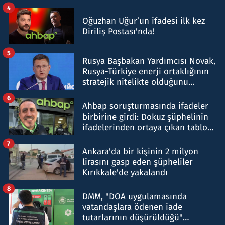
4
Oğuzhan Uğur’un ifadesi ilk kez
Diriliş Postası'nda!
5
Rusya Başbakan Yardımcısı Novak,
Rusya-Türkiye enerji ortaklığının
stratejik nitelikte olduğunu
belirtti
6
Ahbap soruşturmasında ifadeler
birbirine girdi: Dokuz şüphelinin
ifadelerinden ortaya çıkan tablo
şok etti
7
Ankara'da bir kişinin 2 milyon
lirasını gasp eden şüpheliler
Kırıkkale'de yakalandı
8
DMM, "DOA uygulamasında
vatandaşlara ödenen iade
tutarlarının düşürüldüğü"