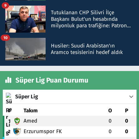
iddiasını yalanladı
9
Tutuklanan CHP Silivri İlçe
Başkanı Bulut'un hesabında
milyonluk para trafiğine: Patron
talimat verdi, ben gönderdim
10
Husiler: Suudi Arabistan'ın
Aramco tesislerini hedef aldık
Süper Lig Puan Durumu
Süper Lig
#
Takım
O
P
Amed
0
0
1
Erzurumspor FK
0
0
2