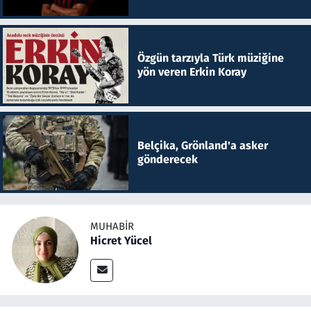
Özgün tarzıyla Türk müziğine
yön veren Erkin Koray
Belçika, Grönland'a asker
gönderecek
MUHABIR
Hicret Yücel