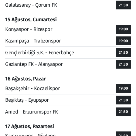
Galatasaray - Çorum FK
21:30
15 Ağustos, Cumartesi
Konyaspor - Rizespor
19:00
Kasımpaşa - Trabzonspor
19:00
Gençlerbirliği S.K. - Fenerbahçe
21:30
Gaziantep FK - Alanyaspor
21:30
16 Ağustos, Pazar
Başakşehir - Kocaelispor
19:00
Beşiktaş - Eyüpspor
21:30
Amed - Erzurumspor FK
21:30
17 Ağustos, Pazartesi
Samsunspor - Göztepe
21:30