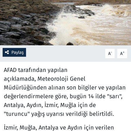
Resmi İlanlar
Rüya Tabirleri
Sağlık
Paylaş
-
+
A
A
Savunma Sanayi
AFAD tarafından yapılan
Seçim 2023
açıklamada, Meteoroloji Genel
Müdürlüğünden alınan son bilgiler ve yapılan
Spor
değerlendirmelere göre, bugün 14 ilde "sarı",
Teknoloji ve Bilim
Antalya, Aydın, İzmir, Muğla için de
"turuncu" yağış uyarısı verildiği belirtildi.
Televizyon
İzmir, Muğla, Antalya ve Aydın için verilen