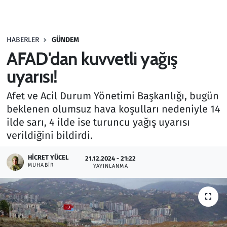
Gündem
HABERLER
GÜNDEM
Haber
AFAD'dan kuvvetli yağış
Kültür Sanat
uyarısı!
Afet ve Acil Durum Yönetimi Başkanlığı, bugün
Kurumsal Haberler
beklenen olumsuz hava koşulları nedeniyle 14
ilde sarı, 4 ilde ise turuncu yağış uyarısı
Lezzet Durağı
verildiğini bildirdi.
Memur ve Kamu
HICRET YÜCEL
21.12.2024 - 21:22
MUHABIR
YAYINLANMA
Otomobil
Oyun
Ramazan