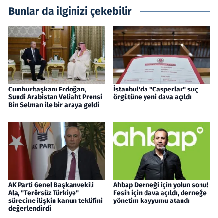
Bunlar da ilginizi çekebilir
Cumhurbaşkanı Erdoğan,
İstanbul'da "Casperlar" suç
Suudi Arabistan Veliaht Prensi
örgütüne yeni dava açıldı
Bin Selman ile bir araya geldi
AK Parti Genel Başkanvekili
Ahbap Derneği için yolun sonu!
Ala, "Terörsüz Türkiye"
Fesih için dava açıldı, derneğe
sürecine ilişkin kanun teklifini
yönetim kayyumu atandı
değerlendirdi