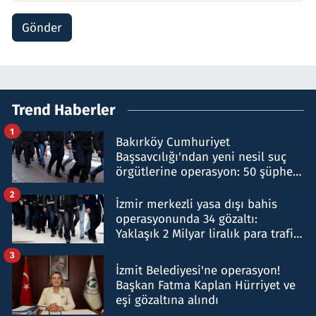
Gönder
Trend Haberler
1
Bakırköy Cumhuriyet
Başsavcılığı'ndan yeni nesil suç
örgütlerine operasyon: 50 şüpheli
hakkında gözaltı kararı
2
İzmir merkezli yasa dışı bahis
operasyonunda 34 gözaltı:
Yaklaşık 2 Milyar liralık para trafiği
tespit edildi
3
İzmit Belediyesi'ne operasyon!
Başkan Fatma Kaplan Hürriyet ve
eşi gözaltına alındı