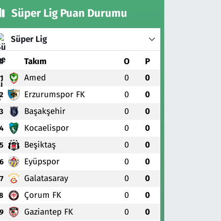
Süper Lig Puan Durumu
Süper Lig
#
Takım
O
P
Amed
0
0
1
Erzurumspor FK
0
0
2
Başakşehir
0
0
3
Kocaelispor
0
0
4
Beşiktaş
0
0
5
Eyüpspor
0
0
6
Galatasaray
0
0
7
Çorum FK
0
0
8
Gaziantep FK
0
0
9