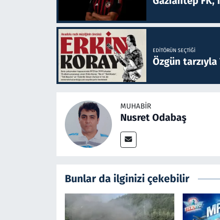
Gaziantep FK, 
EDITÖRÜN SEÇTIĞI
Özgün tarzıyla
MUHABIR
Nusret Odabaş
Bunlar da ilginizi çekebilir