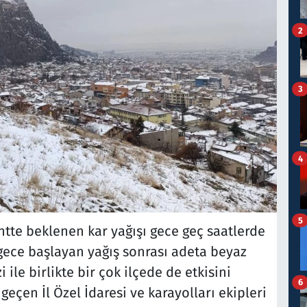
2
3
4
5
ntte beklenen kar yağışı gece geç saatlerde
 gece başlayan yağış sonrası adeta beyaz
 ile birlikte bir çok ilçede de etkisini
6
geçen İl Özel İdaresi ve karayolları ekipleri