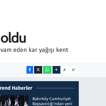
 oldu
vam eden kar yağışı kent
-
+
A
A
Trend Haberler
Bakırköy Cumhuriyet
Başsavcılığı'ndan yeni