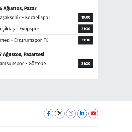
6 Ağustos, Pazar
aşakşehir - Kocaelispor
19:00
eşiktaş - Eyüpspor
21:30
med - Erzurumspor FK
21:30
7 Ağustos, Pazartesi
amsunspor - Göztepe
21:30