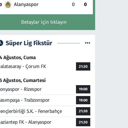
Alanyaspor
0
0
0
Detaylar için tıklayın
Süper Lig Fikstür
4 Ağustos, Cuma
alatasaray - Çorum FK
21:30
5 Ağustos, Cumartesi
onyaspor - Rizespor
19:00
asımpaşa - Trabzonspor
19:00
ençlerbirliği S.K. - Fenerbahçe
21:30
aziantep FK - Alanyaspor
21:30