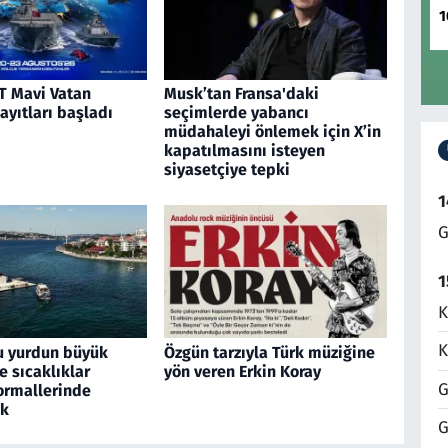
1
 Mavi Vatan
Musk’tan Fransa'daki
kayıtları başladı
seçimlerde yabancı
müdahaleyi önlemek için X’in
kapatılmasını isteyen
siyasetçiye tepki
1
G
1
K
K
u yurdun büyük
Özgün tarzıyla Türk müziğine
 sıcaklıklar
yön veren Erkin Koray
G
rmallerinde
ek
G