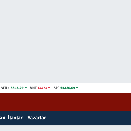
ALTIN
6648.99
BİST
13.773
BTC
65.130,04
mi İlanlar
Yazarlar