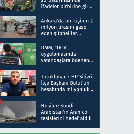
soruşturmasında
ifadeler birbirine girdi:
Dokuz şüphelinin
ifadelerinden ortaya
Ankara'da bir kişinin 2
çıkan tablo şok etti
milyon lirasını gasp
eden şüpheliler
Kırıkkale'de yakalandı
DMM, "DOA
uygulamasında
vatandaşlara ödenen
iade tutarlarının
düşürüldüğü" iddiasını
Tutuklanan CHP Silivri
yalanladı
İlçe Başkanı Bulut'un
hesabında milyonluk
para trafiğine: Patron
talimat verdi, ben
Husiler: Suudi
gönderdim
Arabistan'ın Aramco
tesislerini hedef aldık