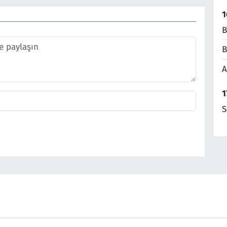
1
B
B
A
1
S