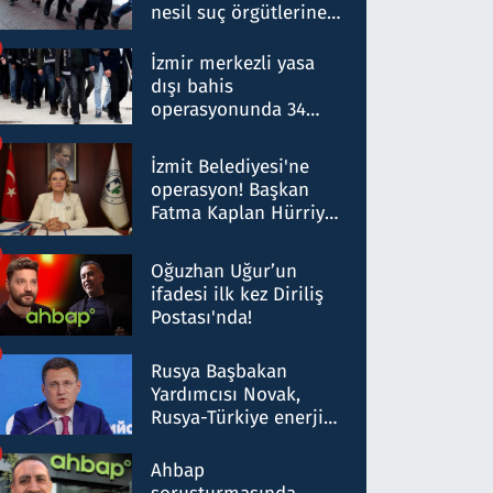
nesil suç örgütlerine
operasyon: 50 şüpheli
hakkında gözaltı kararı
İzmir merkezli yasa
dışı bahis
operasyonunda 34
gözaltı: Yaklaşık 2
Milyar liralık para
İzmit Belediyesi'ne
trafiği tespit edildi
operasyon! Başkan
Fatma Kaplan Hürriyet
ve eşi gözaltına alındı
Oğuzhan Uğur’un
ifadesi ilk kez Diriliş
Postası'nda!
Rusya Başbakan
Yardımcısı Novak,
Rusya-Türkiye enerji
ortaklığının stratejik
nitelikte olduğunu
Ahbap
belirtti