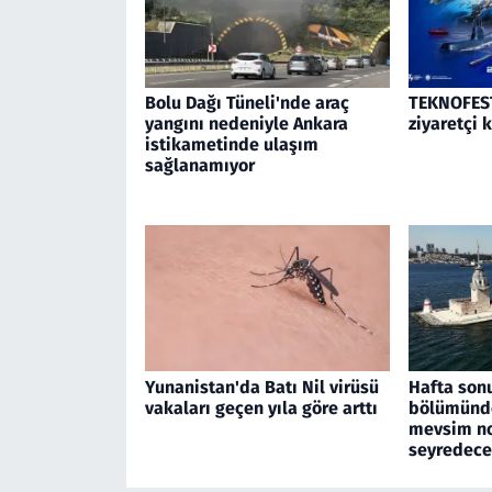
Bolu Dağı Tüneli'nde araç
TEKNOFEST
yangını nedeniyle Ankara
ziyaretçi 
istikametinde ulaşım
sağlanamıyor
Yunanistan'da Batı Nil virüsü
Hafta son
vakaları geçen yıla göre arttı
bölümünde
mevsim no
seyredec