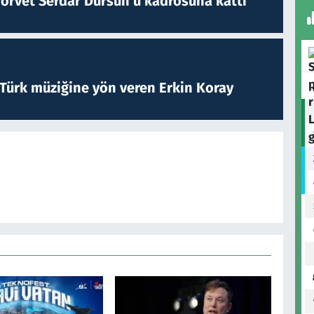
forvet Serdar Dursun'u kadrosuna kattı
 Türk müziğine yön veren Erkin Koray