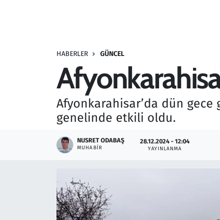
Resmi İlanlar
Rüya Tabirleri
HABERLER
GÜNCEL
Afyonkarahisar
Sağlık
Savunma Sanayi
Afyonkarahisar’da dün gece 
genelinde etkili oldu.
Seçim 2023
NUSRET ODABAŞ
28.12.2024 - 12:04
Spor
MUHABIR
YAYINLANMA
Teknoloji ve Bilim
Televizyon