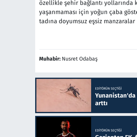
özellikle şehir bağlantı yollarında 
yaşanmaması için yoğun çaba göster
tadına doyumsuz eşsiz manzaralar o
Muhabir:
Nusret Odabaş
EDITÖRÜN SEÇTIĞI
Yunanistan'da B
arttı
EDITÖRÜN SEÇTIĞI