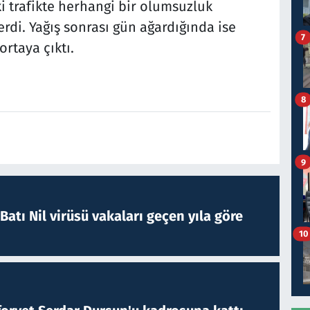
ki trafikte herhangi bir olumsuzluk
di. Yağış sonrası gün ağardığında ise
7
rtaya çıktı.
8
9
atı Nil virüsü vakaları geçen yıla göre
10