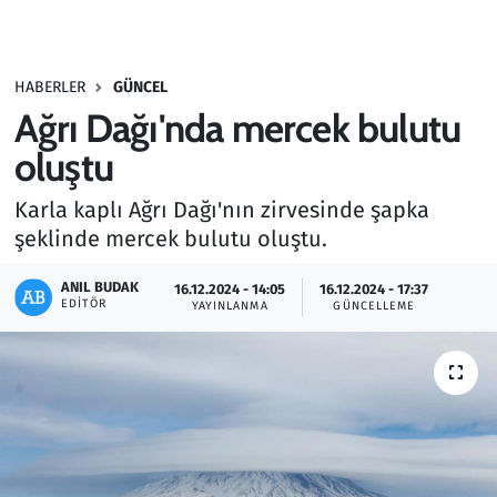
Gündem
HABERLER
GÜNCEL
Haber
Ağrı Dağı'nda mercek bulutu
Kültür Sanat
oluştu
Karla kaplı Ağrı Dağı'nın zirvesinde şapka
Kurumsal Haberler
şeklinde mercek bulutu oluştu.
Lezzet Durağı
ANIL BUDAK
16.12.2024 - 14:05
16.12.2024 - 17:37
EDITÖR
YAYINLANMA
GÜNCELLEME
Memur ve Kamu
Otomobil
Oyun
Ramazan