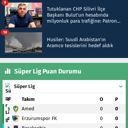
9
Tutuklanan CHP Silivri İlçe
Başkanı Bulut'un hesabında
milyonluk para trafiğine: Patron
talimat verdi, ben gönderdim
10
Husiler: Suudi Arabistan'ın
Aramco tesislerini hedef aldık
Süper Lig Puan Durumu
Süper Lig
#
Takım
O
P
Amed
0
0
1
Erzurumspor FK
0
0
2