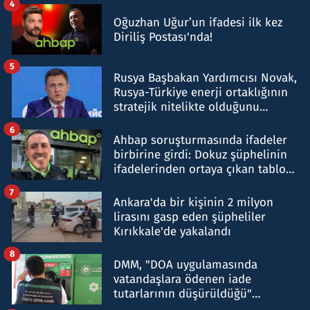
4
Oğuzhan Uğur’un ifadesi ilk kez
Diriliş Postası'nda!
5
Rusya Başbakan Yardımcısı Novak,
Rusya-Türkiye enerji ortaklığının
stratejik nitelikte olduğunu
belirtti
6
Ahbap soruşturmasında ifadeler
birbirine girdi: Dokuz şüphelinin
ifadelerinden ortaya çıkan tablo
şok etti
7
Ankara'da bir kişinin 2 milyon
lirasını gasp eden şüpheliler
Kırıkkale'de yakalandı
8
DMM, "DOA uygulamasında
vatandaşlara ödenen iade
tutarlarının düşürüldüğü"
iddiasını yalanladı