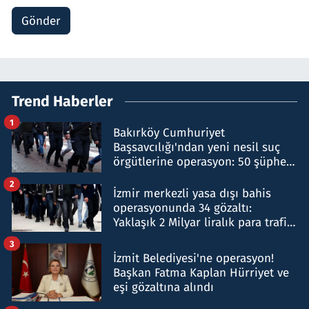
Gönder
Trend Haberler
1
Bakırköy Cumhuriyet
Başsavcılığı'ndan yeni nesil suç
örgütlerine operasyon: 50 şüpheli
hakkında gözaltı kararı
2
İzmir merkezli yasa dışı bahis
operasyonunda 34 gözaltı:
Yaklaşık 2 Milyar liralık para trafiği
tespit edildi
3
İzmit Belediyesi'ne operasyon!
Başkan Fatma Kaplan Hürriyet ve
eşi gözaltına alındı