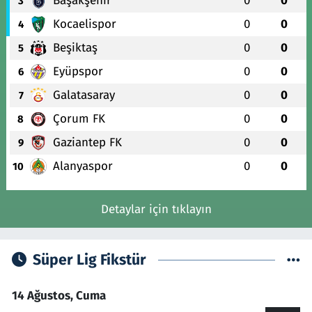
Başakşehir
0
0
3
Kocaelispor
0
0
4
Beşiktaş
0
0
5
Eyüpspor
0
0
6
Galatasaray
0
0
7
Çorum FK
0
0
8
Gaziantep FK
0
0
9
Alanyaspor
0
0
10
Detaylar için tıklayın
Süper Lig Fikstür
14 Ağustos, Cuma