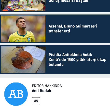
dönüş mesaisi başladı
Arsenal, Bruno Guimaraes'i
transfer etti
Pisidia Antiokheia Antik
Kenti'nde 1500 yıllık litürjik kap
bulundu
EDITÖR HAKKINDA
Anıl Budak