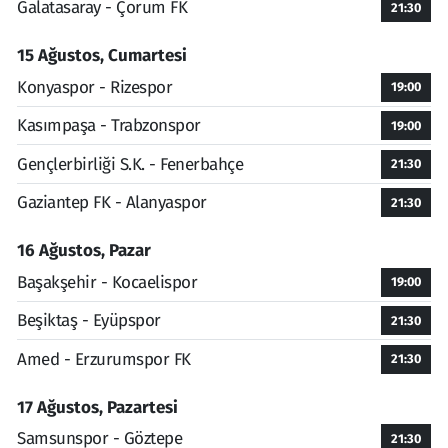
Galatasaray - Çorum FK
21:30
15 Ağustos, Cumartesi
Konyaspor - Rizespor
19:00
Kasımpaşa - Trabzonspor
19:00
Gençlerbirliği S.K. - Fenerbahçe
21:30
Gaziantep FK - Alanyaspor
21:30
16 Ağustos, Pazar
Başakşehir - Kocaelispor
19:00
Beşiktaş - Eyüpspor
21:30
Amed - Erzurumspor FK
21:30
17 Ağustos, Pazartesi
Samsunspor - Göztepe
21:30