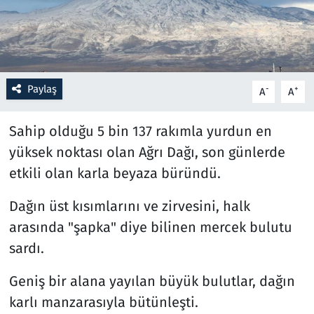
Resmi İlanlar
Rüya Tabirleri
Paylaş
-
+
A
A
Sağlık
Sahip olduğu 5 bin 137 rakımla yurdun en
Savunma Sanayi
yüksek noktası olan Ağrı Dağı, son günlerde
etkili olan karla beyaza büründü.
Seçim 2023
Dağın üst kısımlarını ve zirvesini, halk
Spor
arasında "şapka" diye bilinen mercek bulutu
sardı.
Teknoloji ve Bilim
Geniş bir alana yayılan büyük bulutlar, dağın
Televizyon
karlı manzarasıyla bütünleşti.