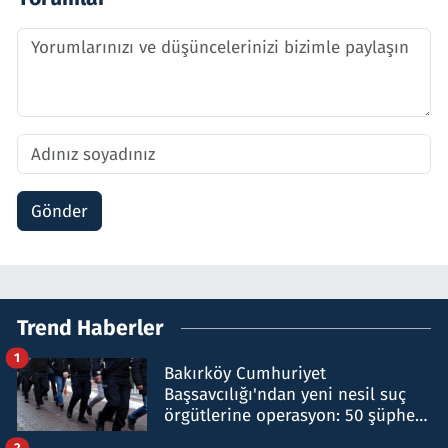
Gönder
Trend Haberler
1
Bakırköy Cumhuriyet
Başsavcılığı'ndan yeni nesil suç
örgütlerine operasyon: 50 şüpheli
hakkında gözaltı kararı
2