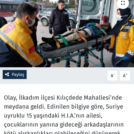
Resmi İlanlar
Rüya Tabirleri
Sağlık
Savunma Sanayi
Paylaş
Seçim 2023
-
+
A
A
Spor
Olay, İlkadım ilçesi Kılıçdede Mahallesi’nde
Teknoloji ve Bilim
meydana geldi. Edinilen bilgiye göre, Suriye
uyruklu 15 yaşındaki H.I.A.’nın ailesi,
Televizyon
çocuklarının yanına gideceği arkadaşlarının
kötü alışkanlıkları olabileceğini düşünerek