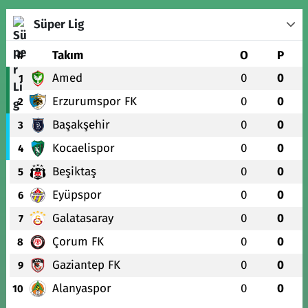
Süper Lig
#
Takım
O
P
Amed
0
0
1
Erzurumspor FK
0
0
2
Başakşehir
0
0
3
Kocaelispor
0
0
4
Beşiktaş
0
0
5
Eyüpspor
0
0
6
Galatasaray
0
0
7
Çorum FK
0
0
8
Gaziantep FK
0
0
9
Alanyaspor
0
0
10