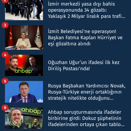
İzmir merkezli yasa dışı bahis
operasyonunda 34 gözaltı:
Yaklaşık 2 Milyar liralık para trafiği
tespit edildi
3
İzmit Belediyesi'ne operasyon!
Başkan Fatma Kaplan Hürriyet ve
eşi gözaltına alındı
4
Oğuzhan Uğur’un ifadesi ilk kez
Diriliş Postası'nda!
5
Rusya Başbakan Yardımcısı Novak,
Rusya-Türkiye enerji ortaklığının
stratejik nitelikte olduğunu
belirtti
6
Ahbap soruşturmasında ifadeler
birbirine girdi: Dokuz şüphelinin
ifadelerinden ortaya çıkan tablo
şok etti