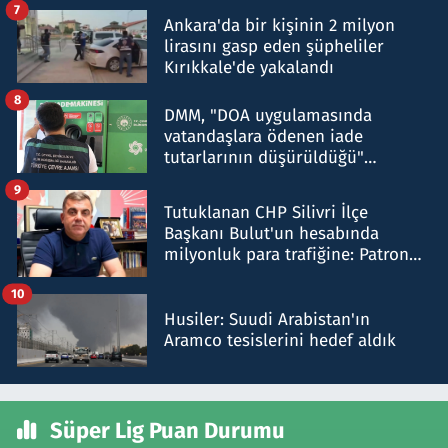
7
Ankara'da bir kişinin 2 milyon
lirasını gasp eden şüpheliler
Kırıkkale'de yakalandı
8
DMM, "DOA uygulamasında
vatandaşlara ödenen iade
tutarlarının düşürüldüğü"
iddiasını yalanladı
9
Tutuklanan CHP Silivri İlçe
Başkanı Bulut'un hesabında
milyonluk para trafiğine: Patron
talimat verdi, ben gönderdim
10
Husiler: Suudi Arabistan'ın
Aramco tesislerini hedef aldık
Süper Lig Puan Durumu