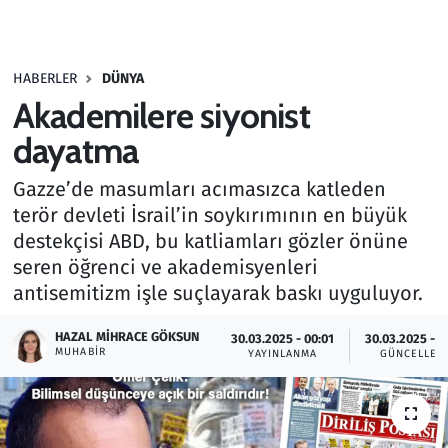
Gündem
HABERLER
DÜNYA
Haber
Akademilere siyonist
Kültür Sanat
dayatma
Gazze’de masumları acımasızca katleden
Kurumsal Haberler
terör devleti İsrail’in soykırımının en büyük
destekçisi ABD, bu katliamları gözler önüne
Lezzet Durağı
seren öğrenci ve akademisyenleri
Memur ve Kamu
antisemitizm işle suçlayarak baskı uyguluyor.
HAZAL MIHRACE GÖKSUN
Otomobil
30.03.2025 - 00:01
30.03.2025 - 0
MUHABIR
YAYINLANMA
GÜNCELLEM
Oyun
Ramazan