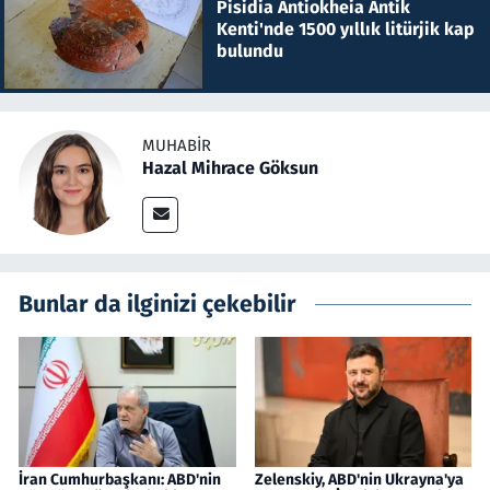
Pisidia Antiokheia Antik
Kenti'nde 1500 yıllık litürjik kap
bulundu
MUHABIR
Hazal Mihrace Göksun
Bunlar da ilginizi çekebilir
İran Cumhurbaşkanı: ABD'nin
Zelenskiy, ABD'nin Ukrayna'ya