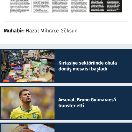
Muhabir:
Hazal Mihrace Göksun
Kırtasiye sektöründe okula
dönüş mesaisi başladı
Arsenal, Bruno Guimaraes'i
transfer etti