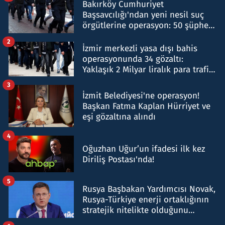
Bakırköy Cumhuriyet
Başsavcılığı'ndan yeni nesil suç
örgütlerine operasyon: 50 şüpheli
hakkında gözaltı kararı
2
İzmir merkezli yasa dışı bahis
operasyonunda 34 gözaltı:
Yaklaşık 2 Milyar liralık para trafiği
tespit edildi
3
İzmit Belediyesi'ne operasyon!
Başkan Fatma Kaplan Hürriyet ve
eşi gözaltına alındı
4
Oğuzhan Uğur’un ifadesi ilk kez
Diriliş Postası'nda!
5
Rusya Başbakan Yardımcısı Novak,
Rusya-Türkiye enerji ortaklığının
stratejik nitelikte olduğunu
belirtti