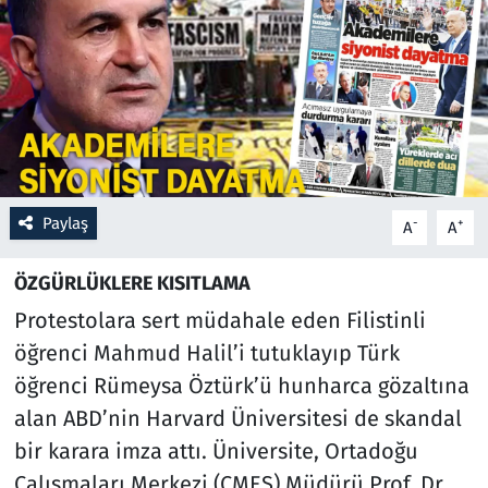
Resmi İlanlar
Rüya Tabirleri
Sağlık
Savunma Sanayi
Paylaş
-
+
A
A
Seçim 2023
ÖZGÜRLÜKLERE KISITLAMA
Protestolara sert müdahale eden Filistinli
Spor
öğrenci Mahmud Halil’i tutuklayıp Türk
Teknoloji ve Bilim
öğrenci Rümeysa Öztürk’ü hunharca gözaltına
alan ABD’nin Harvard Üniversitesi de skandal
Televizyon
bir karara imza attı. Üniversite, Ortadoğu
Çalışmaları Merkezi (CMES) Müdürü Prof. Dr.