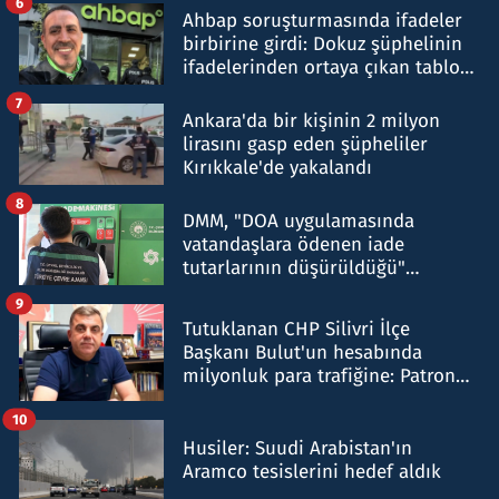
6
Ahbap soruşturmasında ifadeler
birbirine girdi: Dokuz şüphelinin
ifadelerinden ortaya çıkan tablo
şok etti
7
Ankara'da bir kişinin 2 milyon
lirasını gasp eden şüpheliler
Kırıkkale'de yakalandı
8
DMM, "DOA uygulamasında
vatandaşlara ödenen iade
tutarlarının düşürüldüğü"
iddiasını yalanladı
9
Tutuklanan CHP Silivri İlçe
Başkanı Bulut'un hesabında
milyonluk para trafiğine: Patron
talimat verdi, ben gönderdim
10
Husiler: Suudi Arabistan'ın
Aramco tesislerini hedef aldık