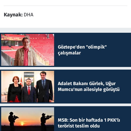
Kaynak:
DHA
Göztepe'den "olimpik"
çalışmalar
Adalet Bakanı Gürlek, Uğur
Mumcu'nun ailesiyle görüştü
MSB: Son bir haftada 1 PKK'lı
terörist teslim oldu