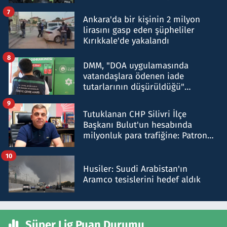
şok etti
7
Ankara'da bir kişinin 2 milyon
lirasını gasp eden şüpheliler
Kırıkkale'de yakalandı
8
DMM, "DOA uygulamasında
vatandaşlara ödenen iade
tutarlarının düşürüldüğü"
iddiasını yalanladı
9
Tutuklanan CHP Silivri İlçe
Başkanı Bulut'un hesabında
milyonluk para trafiğine: Patron
talimat verdi, ben gönderdim
10
Husiler: Suudi Arabistan'ın
Aramco tesislerini hedef aldık
Süper Lig Puan Durumu