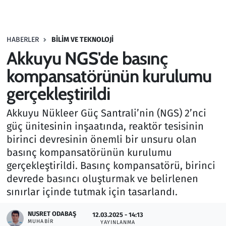
Gündem
HABERLER
BILIM VE TEKNOLOJI
Haber
Akkuyu NGS'de basınç
Kültür Sanat
kompansatörünün kurulumu
gerçekleştirildi
Kurumsal Haberler
Akkuyu Nükleer Güç Santrali’nin (NGS) 2’nci
Lezzet Durağı
güç ünitesinin inşaatında, reaktör tesisinin
birinci devresinin önemli bir unsuru olan
Memur ve Kamu
basınç kompansatörünün kurulumu
gerçekleştirildi. Basınç kompansatörü, birinci
Otomobil
devrede basıncı oluşturmak ve belirlenen
sınırlar içinde tutmak için tasarlandı.
Oyun
NUSRET ODABAŞ
12.03.2025 - 14:13
MUHABIR
Ramazan
YAYINLANMA