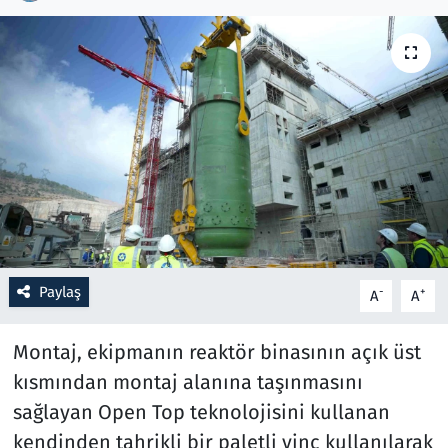
Resmi İlanlar
Rüya Tabirleri
Sağlık
Savunma Sanayi
Seçim 2023
Paylaş
-
+
A
A
Spor
Montaj, ekipmanın reaktör binasının açık üst
Teknoloji ve Bilim
kısmından montaj alanına taşınmasını
Televizyon
sağlayan Open Top teknolojisini kullanan
kendinden tahrikli bir paletli vinç kullanılarak