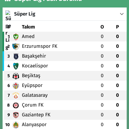
Süper Lig
#
Takım
O
P
Amed
0
0
1
Erzurumspor FK
0
0
2
Başakşehir
0
0
3
Kocaelispor
0
0
4
Beşiktaş
0
0
5
Eyüpspor
0
0
6
Galatasaray
0
0
7
Çorum FK
0
0
8
Gaziantep FK
0
0
9
Alanyaspor
0
0
10