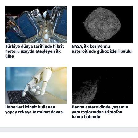
Türkiye dünya tarihinde hibrit
NASA, ilk kez Bennu
motoru uzayda ateşleyen ilk
asteroitinde glikoz izleri buldu
ülke
Haberleri izinsiz kullanan
Bennu asteroidinde yaşamın
yapay zekaya tazminat davası
yapı taşlarından triptofan
kanıtı bulundu