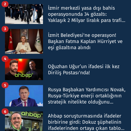
hakkında gözaltı kararı
2
İzmir merkezli yasa dışı bahis
operasyonunda 34 gözaltı:
Yaklaşık 2 Milyar liralık para trafiği
tespit edildi
3
İzmit Belediyesi'ne operasyon!
Başkan Fatma Kaplan Hürriyet ve
eşi gözaltına alındı
4
Oğuzhan Uğur’un ifadesi ilk kez
Diriliş Postası'nda!
5
Rusya Başbakan Yardımcısı Novak,
Rusya-Türkiye enerji ortaklığının
stratejik nitelikte olduğunu
belirtti
6
Ahbap soruşturmasında ifadeler
birbirine girdi: Dokuz şüphelinin
ifadelerinden ortaya çıkan tablo