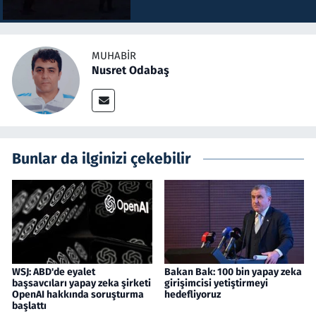
MUHABIR
Nusret Odabaş
Bunlar da ilginizi çekebilir
WSJ: ABD'de eyalet
Bakan Bak: 100 bin yapay zeka
başsavcıları yapay zeka şirketi
girişimcisi yetiştirmeyi
OpenAI hakkında soruşturma
hedefliyoruz
başlattı