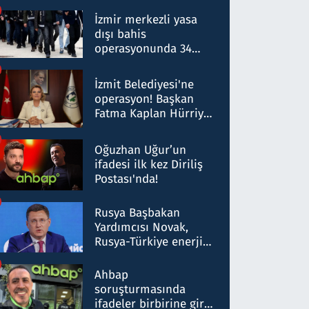
operasyon: 50 şüpheli
hakkında gözaltı kararı
İzmir merkezli yasa
dışı bahis
operasyonunda 34
gözaltı: Yaklaşık 2
Milyar liralık para
İzmit Belediyesi'ne
trafiği tespit edildi
operasyon! Başkan
Fatma Kaplan Hürriyet
ve eşi gözaltına alındı
Oğuzhan Uğur’un
ifadesi ilk kez Diriliş
Postası'nda!
Rusya Başbakan
Yardımcısı Novak,
Rusya-Türkiye enerji
ortaklığının stratejik
nitelikte olduğunu
Ahbap
belirtti
soruşturmasında
ifadeler birbirine girdi: