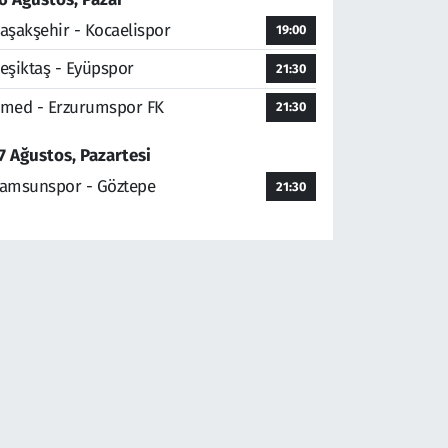
aşakşehir - Kocaelispor
19:00
eşiktaş - Eyüpspor
21:30
med - Erzurumspor FK
21:30
7 Ağustos, Pazartesi
amsunspor - Göztepe
21:30