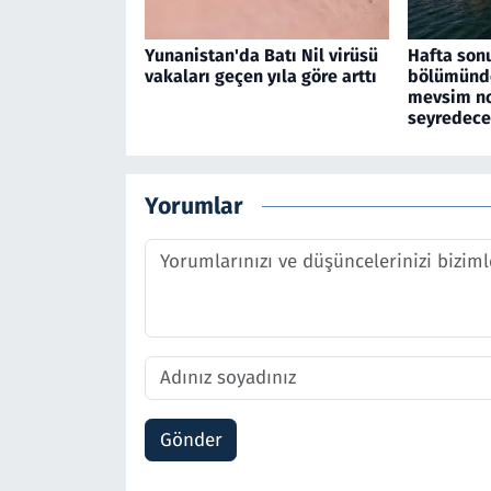
Yunanistan'da Batı Nil virüsü
Hafta son
vakaları geçen yıla göre arttı
bölümünde
mevsim no
seyredec
Yorumlar
Gönder