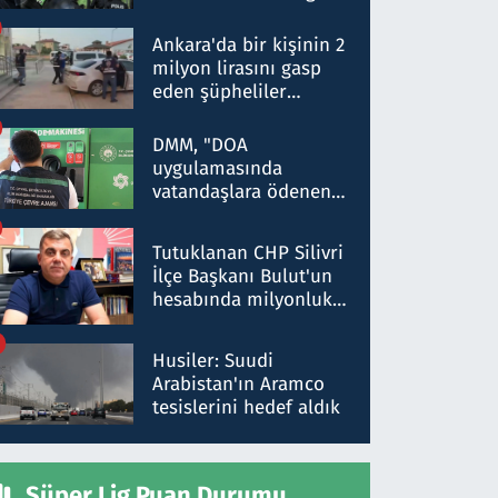
Dokuz şüphelinin
ifadelerinden ortaya
Ankara'da bir kişinin 2
çıkan tablo şok etti
milyon lirasını gasp
eden şüpheliler
Kırıkkale'de yakalandı
DMM, "DOA
uygulamasında
vatandaşlara ödenen
iade tutarlarının
düşürüldüğü" iddiasını
Tutuklanan CHP Silivri
yalanladı
İlçe Başkanı Bulut'un
hesabında milyonluk
para trafiğine: Patron
talimat verdi, ben
Husiler: Suudi
gönderdim
Arabistan'ın Aramco
tesislerini hedef aldık
Süper Lig Puan Durumu