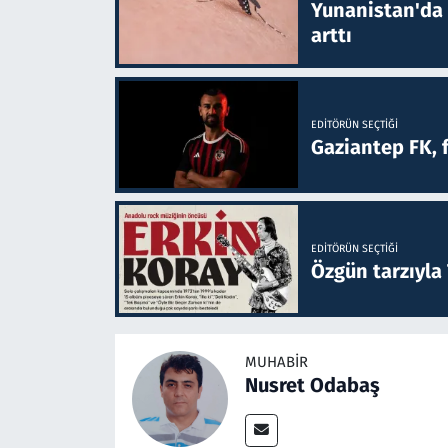
Yunanistan'da B
arttı
EDITÖRÜN SEÇTIĞI
Gaziantep FK, 
EDITÖRÜN SEÇTIĞI
Özgün tarzıyla
MUHABIR
Nusret Odabaş