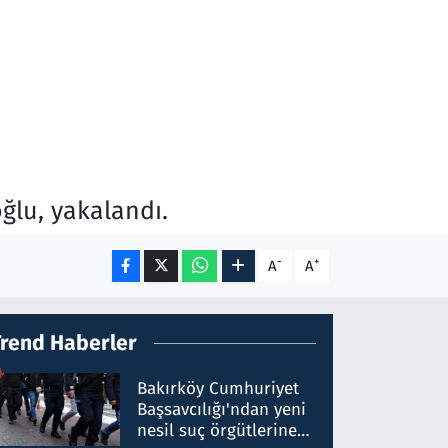
ğlu, yakalandı.
-
+
A
A
Trend Haberler
Bakırköy Cumhuriyet
Başsavcılığı'ndan yeni
nesil suç örgütlerine