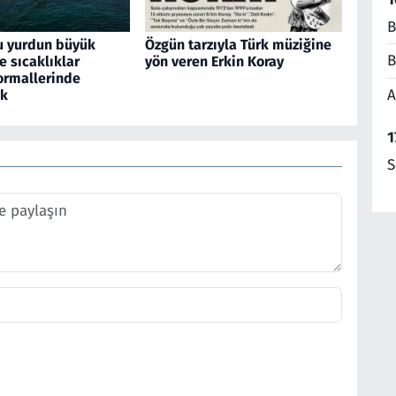
B
u yurdun büyük
Özgün tarzıyla Türk müziğine
B
 sıcaklıklar
yön veren Erkin Koray
rmallerinde
A
ek
1
S