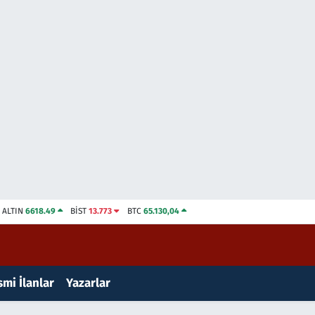
ALTIN
6618.49
BİST
13.773
BTC
65.130,04
mi İlanlar
Yazarlar