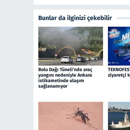
Bunlar da ilginizi çekebilir
Bolu Dağı Tüneli'nde araç
TEKNOFEST
yangını nedeniyle Ankara
ziyaretçi 
istikametinde ulaşım
sağlanamıyor