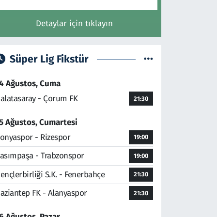
Detaylar için tıklayın
Süper Lig Fikstür
4 Ağustos, Cuma
alatasaray - Çorum FK
21:30
5 Ağustos, Cumartesi
onyaspor - Rizespor
19:00
asımpaşa - Trabzonspor
19:00
ençlerbirliği S.K. - Fenerbahçe
21:30
aziantep FK - Alanyaspor
21:30
6 Ağustos, Pazar