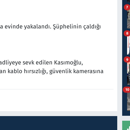
7
 evinde yakalandı. Şüphelinin çaldığı
8
9
adliyeye sevk edilen Kasımoğlu,
 kablo hırsızlığı, güvenlik kamerasına
10