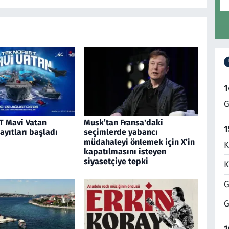
1
G
 Mavi Vatan
Musk’tan Fransa'daki
1
kayıtları başladı
seçimlerde yabancı
müdahaleyi önlemek için X’in
K
kapatılmasını isteyen
siyasetçiye tepki
K
G
G
1