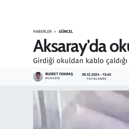
Resmi İlanlar
Rüya Tabirleri
HABERLER
GÜNCEL
Aksaray'da oku
Sağlık
Savunma Sanayi
Girdiği okuldan kablo çaldığı
Seçim 2023
NUSRET ODABAŞ
05.12.2024 - 13:45
MUHABIR
YAYINLANMA
Spor
Teknoloji ve Bilim
Televizyon