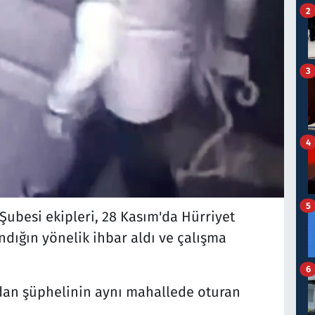
2
3
4
5
ubesi ekipleri, 28 Kasım'da Hürriyet
ndığın yönelik ihbar aldı ve çalışma
6
dan şüphelinin aynı mahallede oturan