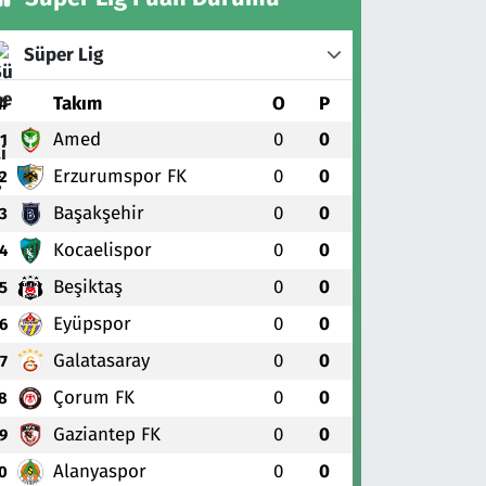
Süper Lig
#
Takım
O
P
Amed
0
0
1
Erzurumspor FK
0
0
2
Başakşehir
0
0
3
Kocaelispor
0
0
4
Beşiktaş
0
0
5
Eyüpspor
0
0
6
Galatasaray
0
0
7
Çorum FK
0
0
8
Gaziantep FK
0
0
9
Alanyaspor
0
0
0