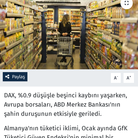
Resmi İlanlar
Rüya Tabirleri
Sağlık
Savunma Sanayi
Paylaş
Seçim 2023
-
+
A
A
Spor
DAX, %0.9 düşüşle beşinci kaybını yaşarken,
Avrupa borsaları, ABD Merkez Bankası'nın
Teknoloji ve Bilim
şahin duruşunun etkisiyle geriledi.
Televizyon
Almanya'nın tüketici iklimi, Ocak ayında GfK
Tüketici Güven Endeksi'nin minimal bir