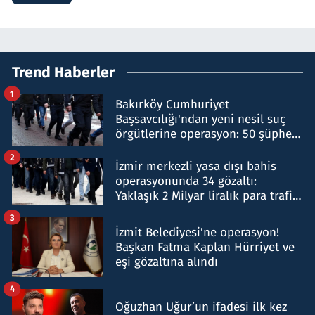
Trend Haberler
1
Bakırköy Cumhuriyet
Başsavcılığı'ndan yeni nesil suç
örgütlerine operasyon: 50 şüpheli
hakkında gözaltı kararı
2
İzmir merkezli yasa dışı bahis
operasyonunda 34 gözaltı:
Yaklaşık 2 Milyar liralık para trafiği
tespit edildi
3
İzmit Belediyesi'ne operasyon!
Başkan Fatma Kaplan Hürriyet ve
eşi gözaltına alındı
4
Oğuzhan Uğur’un ifadesi ilk kez