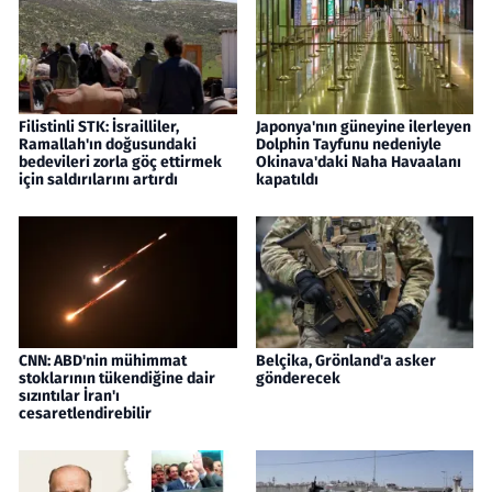
Filistinli STK: İsrailliler,
Japonya'nın güneyine ilerleyen
Ramallah'ın doğusundaki
Dolphin Tayfunu nedeniyle
bedevileri zorla göç ettirmek
Okinava'daki Naha Havaalanı
için saldırılarını artırdı
kapatıldı
CNN: ABD'nin mühimmat
Belçika, Grönland'a asker
stoklarının tükendiğine dair
gönderecek
sızıntılar İran'ı
cesaretlendirebilir