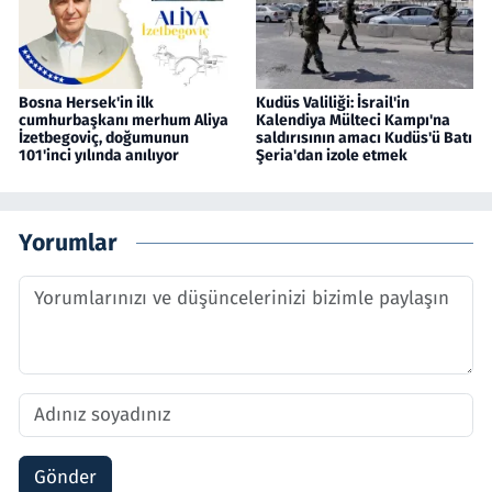
Bosna Hersek'in ilk
Kudüs Valiliği: İsrail'in
cumhurbaşkanı merhum Aliya
Kalendiya Mülteci Kampı'na
İzetbegoviç, doğumunun
saldırısının amacı Kudüs'ü Batı
101'inci yılında anılıyor
Şeria'dan izole etmek
Yorumlar
Gönder