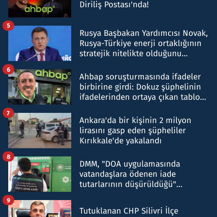
Diriliş Postası'nda!
5
Rusya Başbakan Yardımcısı Novak,
Rusya-Türkiye enerji ortaklığının
stratejik nitelikte olduğunu
belirtti
6
Ahbap soruşturmasında ifadeler
birbirine girdi: Dokuz şüphelinin
ifadelerinden ortaya çıkan tablo
şok etti
7
Ankara'da bir kişinin 2 milyon
lirasını gasp eden şüpheliler
Kırıkkale'de yakalandı
8
DMM, "DOA uygulamasında
vatandaşlara ödenen iade
tutarlarının düşürüldüğü"
iddiasını yalanladı
9
Tutuklanan CHP Silivri İlçe