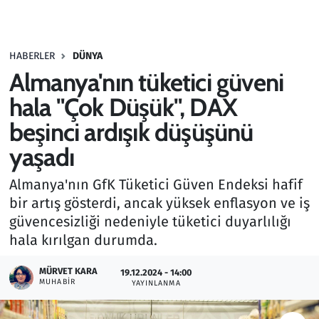
Gündem
HABERLER
DÜNYA
Haber
Almanya'nın tüketici güveni
Kültür Sanat
hala "Çok Düşük", DAX
beşinci ardışık düşüşünü
Kurumsal Haberler
yaşadı
Lezzet Durağı
Almanya'nın GfK Tüketici Güven Endeksi hafif
bir artış gösterdi, ancak yüksek enflasyon ve iş
Memur ve Kamu
güvencesizliği nedeniyle tüketici duyarlılığı
hala kırılgan durumda.
Otomobil
MÜRVET KARA
19.12.2024 - 14:00
Oyun
MUHABIR
YAYINLANMA
Ramazan