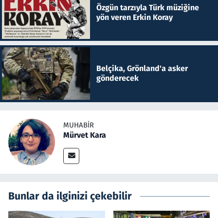
Özgün tarzıyla Türk müziğine
yön veren Erkin Koray
Belçika, Grönland'a asker
gönderecek
MUHABIR
Mürvet Kara
Bunlar da ilginizi çekebilir