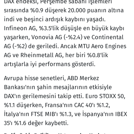
DAX endeksi, Perşembe sabahı işlemleri
sırasında %0.9 düşerek 20.000 puanın altına
indi ve beşinci ardışık kaybını yaşadı.
Infineon AG, %3.5'lik düşüşle en büyük kaybı
yaşarken, Vonovia AG (-%2.4) ve Continental
AG (-%2) de geriledi. Ancak MTU Aero Engines
AG ve Rheinmetall AG, her biri %0.8'lik
artışlarla iyi performans gösterdi.
Avrupa hisse senetleri, ABD Merkez
Bankası'nın şahin mesajlarının etkisiyle
DAX'ın gerilemesini takip etti. Euro STOXX 50,
%1.1 düşerken, Fransa'nın CAC 40'ı %1.2,
İtalya'nın FTSE MIB'ı %1.3, ve İspanya'nın IBEX
35'ı %1.6 değer kaybetti.