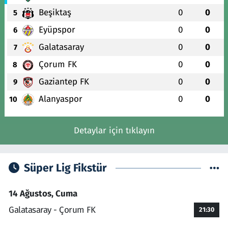
Beşiktaş
0
0
5
Eyüpspor
0
0
6
Galatasaray
0
0
7
Çorum FK
0
0
8
Gaziantep FK
0
0
9
Alanyaspor
0
0
10
Detaylar için tıklayın
Süper Lig Fikstür
14 Ağustos, Cuma
Galatasaray - Çorum FK
21:30