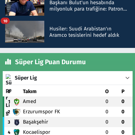
Başkanı Bulut'un hesabında
milyonluk para trafiğine: Patron
talimat verdi, ben gönderdim
10
Husiler: Suudi Arabistan'ın
Aramco tesislerini hedef aldık
Süper Lig Puan Durumu
Süper Lig
#
Takım
O
P
Amed
0
0
1
Erzurumspor FK
0
0
2
Başakşehir
0
0
3
Kocaelispor
0
0
4