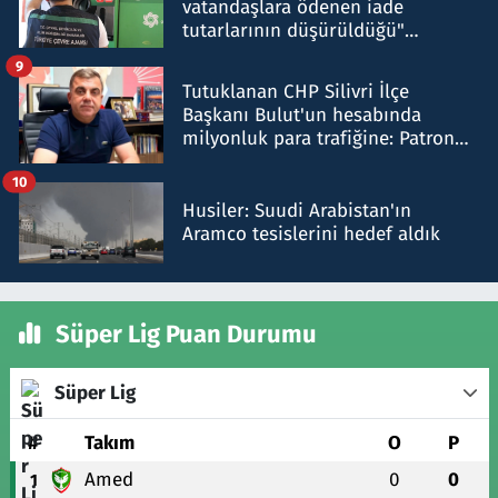
vatandaşlara ödenen iade
tutarlarının düşürüldüğü"
iddiasını yalanladı
9
Tutuklanan CHP Silivri İlçe
Başkanı Bulut'un hesabında
milyonluk para trafiğine: Patron
talimat verdi, ben gönderdim
10
Husiler: Suudi Arabistan'ın
Aramco tesislerini hedef aldık
Süper Lig Puan Durumu
Süper Lig
#
Takım
O
P
Amed
0
0
1