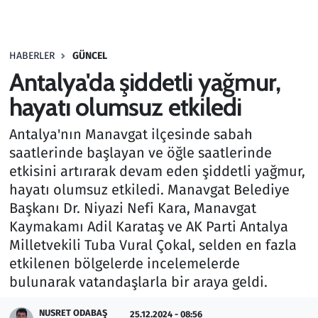
Gündem
HABERLER
GÜNCEL
Haber
Antalya'da şiddetli yağmur,
Kültür Sanat
hayatı olumsuz etkiledi
Antalya'nın Manavgat ilçesinde sabah
Kurumsal Haberler
saatlerinde başlayan ve öğle saatlerinde
etkisini artırarak devam eden şiddetli yağmur,
Lezzet Durağı
hayatı olumsuz etkiledi. Manavgat Belediye
Memur ve Kamu
Başkanı Dr. Niyazi Nefi Kara, Manavgat
Kaymakamı Adil Karataş ve AK Parti Antalya
Otomobil
Milletvekili Tuba Vural Çokal, selden en fazla
etkilenen bölgelerde incelemelerde
Oyun
bulunarak vatandaşlarla bir araya geldi.
NUSRET ODABAŞ
Ramazan
25.12.2024 - 08:56