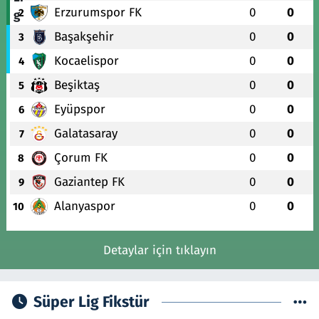
Erzurumspor FK
0
0
2
Başakşehir
0
0
3
Kocaelispor
0
0
4
Beşiktaş
0
0
5
Eyüpspor
0
0
6
Galatasaray
0
0
7
Çorum FK
0
0
8
Gaziantep FK
0
0
9
Alanyaspor
0
0
10
Detaylar için tıklayın
Süper Lig Fikstür