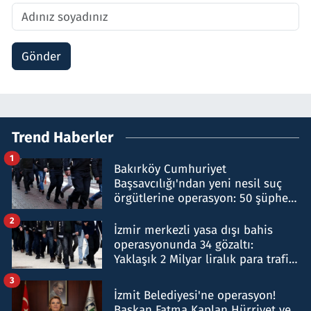
Gönder
Trend Haberler
1
Bakırköy Cumhuriyet
Başsavcılığı'ndan yeni nesil suç
örgütlerine operasyon: 50 şüpheli
hakkında gözaltı kararı
2
İzmir merkezli yasa dışı bahis
operasyonunda 34 gözaltı:
Yaklaşık 2 Milyar liralık para trafiği
tespit edildi
3
İzmit Belediyesi'ne operasyon!
Başkan Fatma Kaplan Hürriyet ve