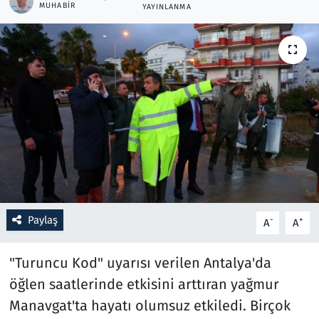
MUHABIR
YAYINLANMA
Resmi İlanlar
Rüya Tabirleri
Sağlık
Savunma Sanayi
Seçim 2023
Spor
Paylaş
-
+
A
A
Teknoloji ve Bilim
"Turuncu Kod" uyarısı verilen Antalya'da
öğlen saatlerinde etkisini arttıran yağmur
Televizyon
Manavgat'ta hayatı olumsuz etkiledi. Birçok