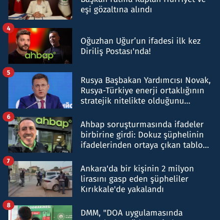
eşi gözaltına alındı
4
Oğuzhan Uğur’un ifadesi ilk kez
Diriliş Postası'nda!
5
Rusya Başbakan Yardımcısı Novak,
Rusya-Türkiye enerji ortaklığının
stratejik nitelikte olduğunu
belirtti
6
Ahbap soruşturmasında ifadeler
birbirine girdi: Dokuz şüphelinin
ifadelerinden ortaya çıkan tablo
şok etti
7
Ankara'da bir kişinin 2 milyon
lirasını gasp eden şüpheliler
Kırıkkale'de yakalandı
8
DMM, "DOA uygulamasında