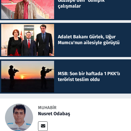
Göztepe'den "olimpik"
çalışmalar
Adalet Bakanı Gürlek, Uğur
Mumcu'nun ailesiyle görüştü
MSB: Son bir haftada 1 PKK'lı
terörist teslim oldu
MUHABIR
Nusret Odabaş