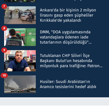
şok etti
7
Ankara'da bir kişinin 2 milyon
lirasını gasp eden şüpheliler
Kırıkkale'de yakalandı
8
DMM, "DOA uygulamasında
vatandaşlara ödenen iade
tutarlarının düşürüldüğü"
iddiasını yalanladı
9
Tutuklanan CHP Silivri İlçe
Başkanı Bulut'un hesabında
milyonluk para trafiğine: Patron
talimat verdi, ben gönderdim
10
Husiler: Suudi Arabistan'ın
Aramco tesislerini hedef aldık