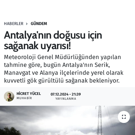
Gündem
HABERLER
GÜNDEM
Haber
Antalya'nın doğusu için
Kültür Sanat
sağanak uyarısı!
Meteoroloji Genel Müdürlüğünden yapıl​​​​​​​an
Kurumsal Haberler
tahmine göre, bugün Antalya'nın Serik,
Manavgat ve Alanya ilçelerinde yerel olarak
Lezzet Durağı
kuvvetli gök gürültülü sağanak bekleniyor.
Memur ve Kamu
HICRET YÜCEL
07.12.2024 - 21:39
MUHABIR
YAYINLANMA
Otomobil
Oyun
Ramazan