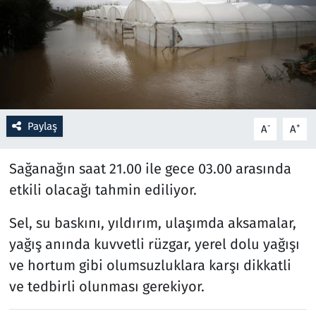
Resmi İlanlar
Rüya Tabirleri
Sağlık
Paylaş
-
+
A
A
Savunma Sanayi
Sağanağın saat 21.00 ile gece 03.00 arasında
Seçim 2023
etkili olacağı tahmin ediliyor.
Spor
Sel, su baskını, yıldırım, ulaşımda aksamalar,
yağış anında kuvvetli rüzgar, yerel dolu yağışı
Teknoloji ve Bilim
ve hortum gibi olumsuzluklara karşı dikkatli
Televizyon
ve tedbirli olunması gerekiyor.