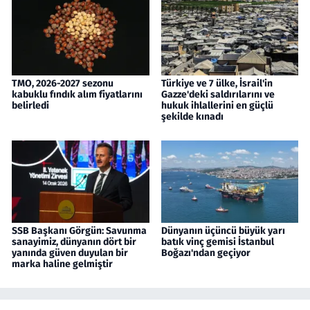
TMO, 2026-2027 sezonu
Türkiye ve 7 ülke, İsrail'in
kabuklu fındık alım fiyatlarını
Gazze'deki saldırılarını ve
belirledi
hukuk ihlallerini en güçlü
şekilde kınadı
SSB Başkanı Görgün: Savunma
Dünyanın üçüncü büyük yarı
sanayimiz, dünyanın dört bir
batık vinç gemisi İstanbul
yanında güven duyulan bir
Boğazı'ndan geçiyor
marka haline gelmiştir