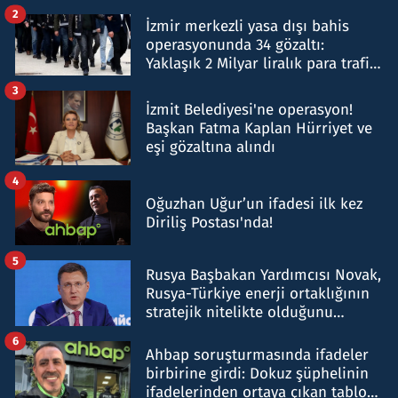
hakkında gözaltı kararı
2
İzmir merkezli yasa dışı bahis
operasyonunda 34 gözaltı:
Yaklaşık 2 Milyar liralık para trafiği
tespit edildi
3
İzmit Belediyesi'ne operasyon!
Başkan Fatma Kaplan Hürriyet ve
eşi gözaltına alındı
4
Oğuzhan Uğur’un ifadesi ilk kez
Diriliş Postası'nda!
5
Rusya Başbakan Yardımcısı Novak,
Rusya-Türkiye enerji ortaklığının
stratejik nitelikte olduğunu
belirtti
6
Ahbap soruşturmasında ifadeler
birbirine girdi: Dokuz şüphelinin
ifadelerinden ortaya çıkan tablo