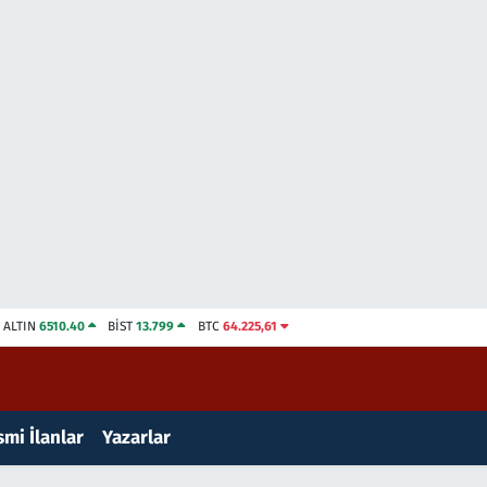
ALTIN
6510.40
BİST
13.799
BTC
64.225,61
mi İlanlar
Yazarlar