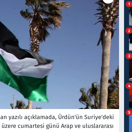
1
2
3
4
5
lan yazılı açıklamada, Ürdün'ün Suriye'deki
k üzere cumartesi günü Arap ve uluslararası