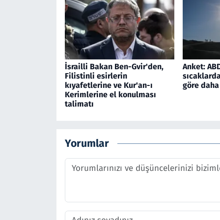
İsrailli Bakan Ben-Gvir'den,
Anket: ABD'
Filistinli esirlerin
sıcaklarda
kıyafetlerine ve Kur'an-ı
göre daha 
Kerimlerine el konulması
talimatı
Yorumlar