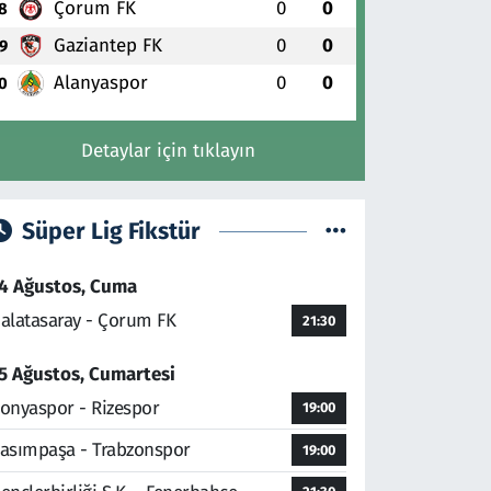
Çorum FK
0
0
8
Gaziantep FK
0
0
9
Alanyaspor
0
0
0
Detaylar için tıklayın
Süper Lig Fikstür
4 Ağustos, Cuma
alatasaray - Çorum FK
21:30
5 Ağustos, Cumartesi
onyaspor - Rizespor
19:00
asımpaşa - Trabzonspor
19:00