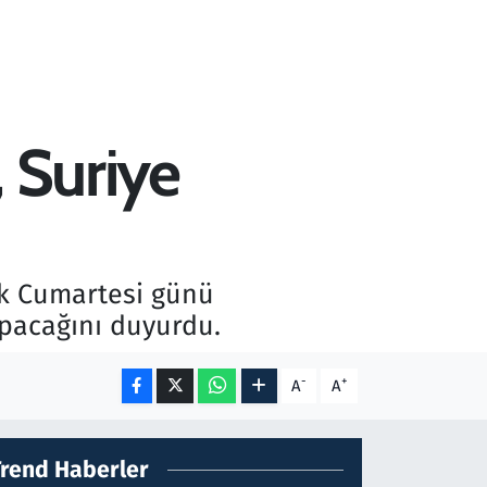
, Suriye
lık Cumartesi günü
apacağını duyurdu.
-
+
A
A
Trend Haberler