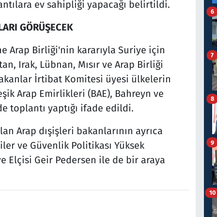
tılara ev sahipliği yapacağı belirtildi.
6
NLARI GÖRÜŞECEK
 Arap Birliği'nin kararıyla Suriye için
7
n, Irak, Lübnan, Mısır ve Arap Birliği
kanlar İrtibat Komitesi üyesi ülkelerin
eşik Arap Emirlikleri (BAE), Bahreyn ve
8
e toplantı yaptığı ifade edildi.
an Arap dışişleri bakanlarının ayrıca
9
kiler ve Güvenlik Politikası Yüksek
e Elçisi Geir Pedersen ile de bir araya
10