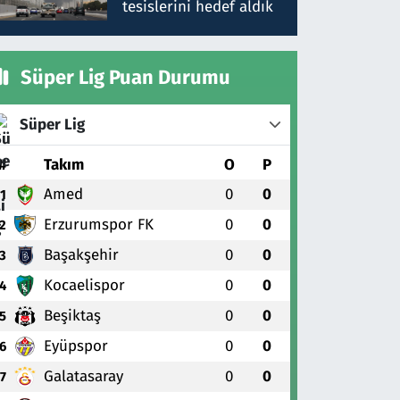
tesislerini hedef aldık
Süper Lig Puan Durumu
Süper Lig
#
Takım
O
P
Amed
0
0
1
Erzurumspor FK
0
0
2
Başakşehir
0
0
3
Kocaelispor
0
0
4
Beşiktaş
0
0
5
Eyüpspor
0
0
6
Galatasaray
0
0
7