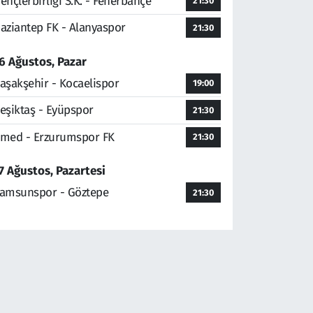
ençlerbirliği S.K. - Fenerbahçe
21:30
aziantep FK - Alanyaspor
21:30
6 Ağustos, Pazar
aşakşehir - Kocaelispor
19:00
eşiktaş - Eyüpspor
21:30
med - Erzurumspor FK
21:30
7 Ağustos, Pazartesi
amsunspor - Göztepe
21:30