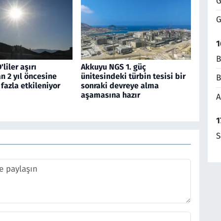
G
G
1
B
liler aşırı
Akkuyu NGS 1. güç
n 2 yıl öncesine
ünitesindeki türbin tesisi bir
B
fazla etkileniyor
sonraki devreye alma
aşamasına hazır
A
1
S