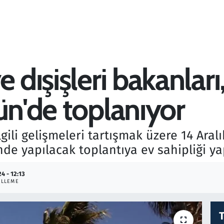
 dışişleri bakanları
ün'de toplanıyor
gili gelişmeleri tartışmak üzere 14 Ara
nde yapılacak toplantıya ev sahipliği y
24 - 12:13
ELLEME