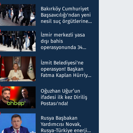
Bakırköy Cumhuriyet
Başsavcılığı'ndan yeni
nesil suç örgütlerine
operasyon: 50 şüpheli
hakkında gözaltı kararı
İzmir merkezli yasa
dışı bahis
operasyonunda 34
gözaltı: Yaklaşık 2
Milyar liralık para
İzmit Belediyesi'ne
trafiği tespit edildi
operasyon! Başkan
Fatma Kaplan Hürriyet
ve eşi gözaltına alındı
Oğuzhan Uğur’un
ifadesi ilk kez Diriliş
Postası'nda!
Rusya Başbakan
Yardımcısı Novak,
Rusya-Türkiye enerji