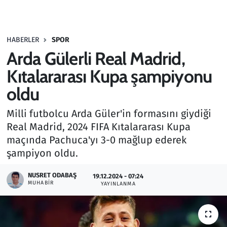
Gündem
HABERLER
SPOR
Haber
Arda Gülerli Real Madrid,
Kültür Sanat
Kıtalararası Kupa şampiyonu
oldu
Kurumsal Haberler
Milli futbolcu Arda Güler'in formasını giydiği
Lezzet Durağı
Real Madrid, 2024 FIFA Kıtalararası Kupa
maçında Pachuca'yı 3-0 mağlup ederek
Memur ve Kamu
şampiyon oldu.
Otomobil
NUSRET ODABAŞ
19.12.2024 - 07:24
MUHABIR
YAYINLANMA
Oyun
Ramazan