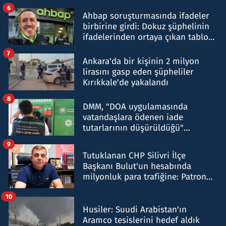
belirtti
6
Ahbap soruşturmasında ifadeler
birbirine girdi: Dokuz şüphelinin
ifadelerinden ortaya çıkan tablo
şok etti
7
Ankara'da bir kişinin 2 milyon
lirasını gasp eden şüpheliler
Kırıkkale'de yakalandı
8
DMM, "DOA uygulamasında
vatandaşlara ödenen iade
tutarlarının düşürüldüğü"
iddiasını yalanladı
9
Tutuklanan CHP Silivri İlçe
Başkanı Bulut'un hesabında
milyonluk para trafiğine: Patron
talimat verdi, ben gönderdim
10
Husiler: Suudi Arabistan'ın
Aramco tesislerini hedef aldık