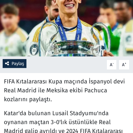
Resmi İlanlar
Rüya Tabirleri
Sağlık
Savunma Sanayi
Paylaş
-
+
A
A
Seçim 2023
FIFA Kıtalararası Kupa maçında İspanyol devi
Spor
Real Madrid ile Meksika ekibi Pachuca
kozlarını paylaştı.
Teknoloji ve Bilim
Katar'da bulunan Lusail Stadyumu'nda
Televizyon
oynanan maçtan 3-0'lık üstünlükle Real
Madrid galip ayrıldı ve 2024 FIFA Kıtalararası