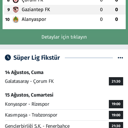
Gaziantep FK
0
0
9
Alanyaspor
0
0
10
Detaylar için tıklayın
Süper Lig Fikstür
14 Ağustos, Cuma
Galatasaray - Çorum FK
21:30
15 Ağustos, Cumartesi
Konyaspor - Rizespor
19:00
Kasımpaşa - Trabzonspor
19:00
Gençlerbirliği S.K. - Fenerbahçe
21:30