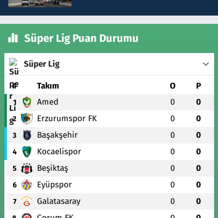
Süper Lig Puan Durumu
Süper Lig
#
Takım
O
P
Amed
0
0
1
Erzurumspor FK
0
0
2
Başakşehir
0
0
3
Kocaelispor
0
0
4
Beşiktaş
0
0
5
Eyüpspor
0
0
6
Galatasaray
0
0
7
Çorum FK
0
0
8