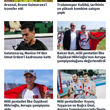
Arsenal, Bruno Guimaraes'i
Trabzonspor Kulübü, tarihinin
transfer etti
en yüksek kombine satışını
yaptı
Galatasaray, Manisa FK'den
Bakan Bak, milli pentatlet İlke
Umut Erdem'i kadrosuna kattı
Özyüksel Mihrioğlu'nun Avrupa
şampiyonluğunu değerlendirdi
Milli pentatlet İlke Özyüksel
Milli pentatletler Kıvanç
Mihrioğlu, Avrupa şampiyonu
Taşyaran ve Buğra Ünal,
oldu
Avrupa Şampiyonası'nda finale