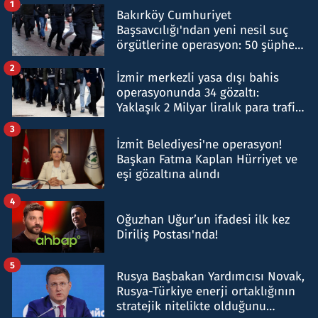
1
Bakırköy Cumhuriyet
Başsavcılığı'ndan yeni nesil suç
örgütlerine operasyon: 50 şüpheli
hakkında gözaltı kararı
2
İzmir merkezli yasa dışı bahis
operasyonunda 34 gözaltı:
Yaklaşık 2 Milyar liralık para trafiği
tespit edildi
3
İzmit Belediyesi'ne operasyon!
Başkan Fatma Kaplan Hürriyet ve
eşi gözaltına alındı
4
Oğuzhan Uğur’un ifadesi ilk kez
Diriliş Postası'nda!
5
Rusya Başbakan Yardımcısı Novak,
Rusya-Türkiye enerji ortaklığının
stratejik nitelikte olduğunu