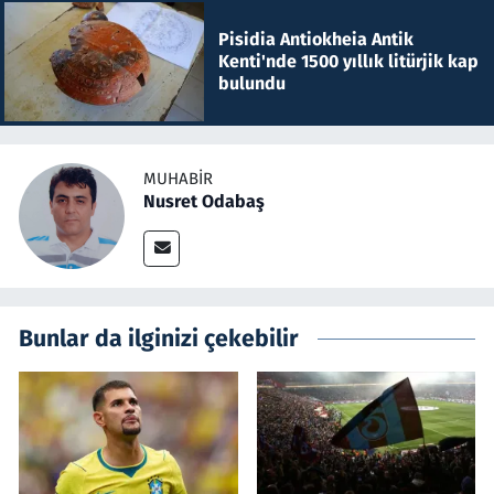
Pisidia Antiokheia Antik
Kenti'nde 1500 yıllık litürjik kap
bulundu
MUHABIR
Nusret Odabaş
Bunlar da ilginizi çekebilir