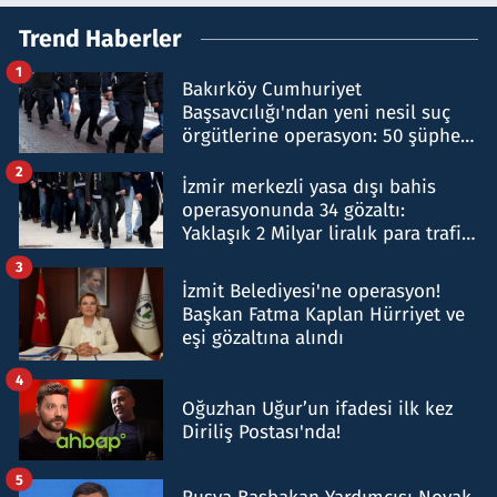
Trend Haberler
1
Bakırköy Cumhuriyet
Başsavcılığı'ndan yeni nesil suç
örgütlerine operasyon: 50 şüpheli
hakkında gözaltı kararı
2
İzmir merkezli yasa dışı bahis
operasyonunda 34 gözaltı:
Yaklaşık 2 Milyar liralık para trafiği
tespit edildi
3
İzmit Belediyesi'ne operasyon!
Başkan Fatma Kaplan Hürriyet ve
eşi gözaltına alındı
4
Oğuzhan Uğur’un ifadesi ilk kez
Diriliş Postası'nda!
5