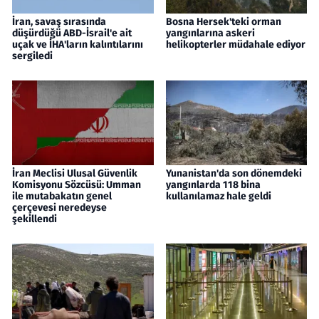
İran, savaş sırasında
Bosna Hersek'teki orman
düşürdüğü ABD-İsrail'e ait
yangınlarına askeri
uçak ve İHA'ların kalıntılarını
helikopterler müdahale ediyor
sergiledi
İran Meclisi Ulusal Güvenlik
Yunanistan'da son dönemdeki
Komisyonu Sözcüsü: Umman
yangınlarda 118 bina
ile mutabakatın genel
kullanılamaz hale geldi
çerçevesi neredeyse
şekillendi