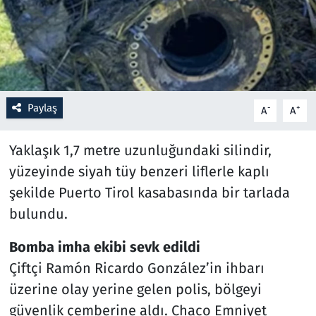
Resmi İlanlar
Rüya Tabirleri
Sağlık
Paylaş
-
+
A
A
Savunma Sanayi
Yaklaşık 1,7 metre uzunluğundaki silindir,
yüzeyinde siyah tüy benzeri liflerle kaplı
Seçim 2023
şekilde Puerto Tirol kasabasında bir tarlada
bulundu.
Spor
Bomba imha ekibi sevk edildi
Teknoloji ve Bilim
Çiftçi Ramón Ricardo González’in ihbarı
Televizyon
üzerine olay yerine gelen polis, bölgeyi
güvenlik çemberine aldı. Chaco Emniyet