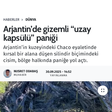
Gündem
HABERLER
DÜNYA
Haber
Arjantin’de gizemli “uzay
Kültür Sanat
kapsülü” paniği
Arjantin’in kuzeyindeki Chaco eyaletinde
Kurumsal Haberler
kırsal bir alana düşen silindir biçimindeki
cisim, bölge halkında paniğe yol açtı.
Lezzet Durağı
NUSRET ODABAŞ
30.09.2025 - 14:52
Memur ve Kamu
MUHABIR
YAYINLANMA
Otomobil
Oyun
Ramazan