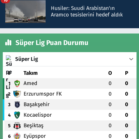
10
Husiler: Suudi Arabistan'ın
Aramco tesislerini hedef aldık
Süper Lig Puan Durumu
Süper Lig
#
Takım
O
P
Amed
0
0
1
Erzurumspor FK
0
0
2
Başakşehir
0
0
3
Kocaelispor
0
0
4
Beşiktaş
0
0
5
Eyüpspor
0
0
6