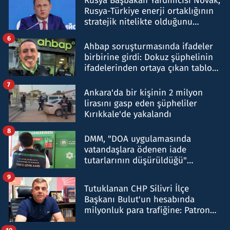
Rusya Başbakan Yardımcısı Novak,
Rusya-Türkiye enerji ortaklığının
stratejik nitelikte olduğunu
belirtti
6
Ahbap soruşturmasında ifadeler
birbirine girdi: Dokuz şüphelinin
ifadelerinden ortaya çıkan tablo
şok etti
7
Ankara'da bir kişinin 2 milyon
lirasını gasp eden şüpheliler
Kırıkkale'de yakalandı
8
DMM, "DOA uygulamasında
vatandaşlara ödenen iade
tutarlarının düşürüldüğü"
iddiasını yalanladı
9
Tutuklanan CHP Silivri İlçe
Başkanı Bulut'un hesabında
milyonluk para trafiğine: Patron
talimat verdi, ben gönderdim