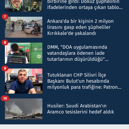
birbirine girdi: Dokuz şüphelinin
ifadelerinden ortaya çıkan tablo
şok etti
7
Ankara'da bir kişinin 2 milyon
lirasını gasp eden şüpheliler
Kırıkkale'de yakalandı
8
DMM, "DOA uygulamasında
vatandaşlara ödenen iade
tutarlarının düşürüldüğü"
iddiasını yalanladı
9
Tutuklanan CHP Silivri İlçe
Başkanı Bulut'un hesabında
milyonluk para trafiğine: Patron
talimat verdi, ben gönderdim
10
Husiler: Suudi Arabistan'ın
Aramco tesislerini hedef aldık