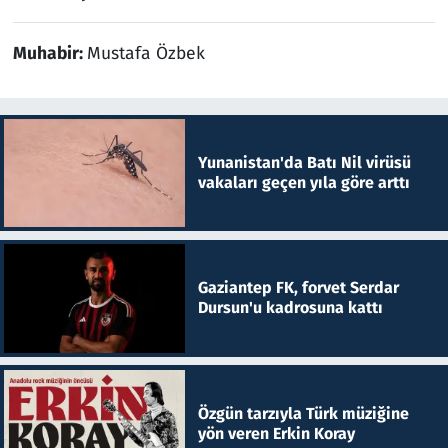
Muhabir:
Mustafa Özbek
Yunanistan'da Batı Nil virüsü
vakaları geçen yıla göre arttı
Gaziantep FK, forvet Serdar
Dursun'u kadrosuna kattı
Özgün tarzıyla Türk müziğine
yön veren Erkin Koray