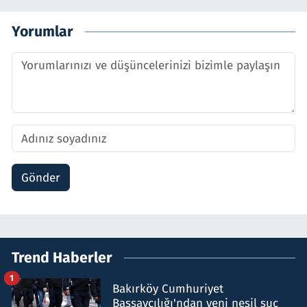
Yorumlar
Gönder
Trend Haberler
1
Bakırköy Cumhuriyet
Başsavcılığı'ndan yeni nesil suç