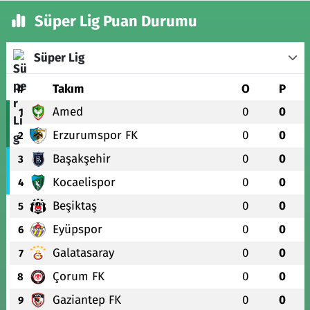
Süper Lig Puan Durumu
Süper Lig
#
Takım
O
P
Amed
0
0
1
Erzurumspor FK
0
0
2
Başakşehir
0
0
3
Kocaelispor
0
0
4
Beşiktaş
0
0
5
Eyüpspor
0
0
6
Galatasaray
0
0
7
Çorum FK
0
0
8
Gaziantep FK
0
0
9