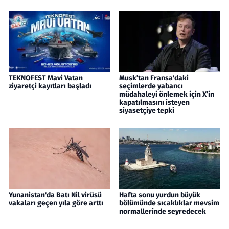
TEKNOFEST Mavi Vatan
Musk’tan Fransa'daki
ziyaretçi kayıtları başladı
seçimlerde yabancı
müdahaleyi önlemek için X’in
kapatılmasını isteyen
siyasetçiye tepki
Yunanistan'da Batı Nil virüsü
Hafta sonu yurdun büyük
vakaları geçen yıla göre arttı
bölümünde sıcaklıklar mevsim
normallerinde seyredecek