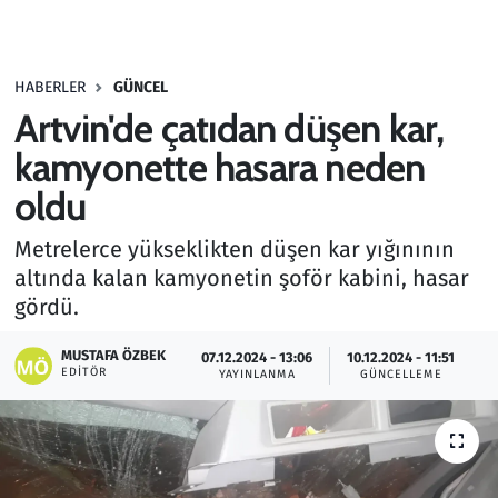
Gündem
HABERLER
GÜNCEL
Haber
Artvin'de çatıdan düşen kar,
Kültür Sanat
kamyonette hasara neden
oldu
Kurumsal Haberler
Metrelerce yükseklikten düşen kar yığınının
Lezzet Durağı
altında kalan kamyonetin şoför kabini, hasar
gördü.
Memur ve Kamu
MUSTAFA ÖZBEK
07.12.2024 - 13:06
10.12.2024 - 11:51
EDITÖR
YAYINLANMA
GÜNCELLEME
Otomobil
Oyun
Ramazan