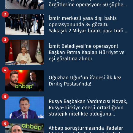
örgütlerine operasyon: 50 şüpheli
hakkında gözaltı kararı
2
İzmir merkezli yasa dışı bahis
operasyonunda 34 gözaltı:
Yaklaşık 2 Milyar liralık para trafiği
tespit edildi
3
İzmit Belediyesi'ne operasyon!
Başkan Fatma Kaplan Hürriyet ve
eşi gözaltına alındı
4
Oğuzhan Uğur’un ifadesi ilk kez
Diriliş Postası'nda!
5
Rusya Başbakan Yardımcısı Novak,
Rusya-Türkiye enerji ortaklığının
stratejik nitelikte olduğunu
belirtti
6
Ahbap soruşturmasında ifadeler