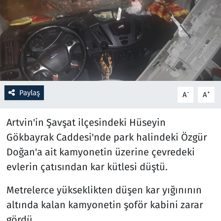
Resmi İlanlar
Rüya Tabirleri
Sağlık
Paylaş
-
+
A
A
Savunma Sanayi
Artvin'in Şavşat ilçesindeki Hüseyin
Seçim 2023
Gökbayrak Caddesi'nde park halindeki Özgür
Spor
Doğan'a ait kamyonetin üzerine çevredeki
evlerin çatısından kar kütlesi düştü.
Teknoloji ve Bilim
Metrelerce yükseklikten düşen kar yığınının
Televizyon
altında kalan kamyonetin şoför kabini zarar
gördü.