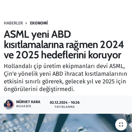
Gündem
HABERLER
EKONOMI
Haber
ASML yeni ABD
Kültür Sanat
kısıtlamalarına rağmen 2024
ve 2025 hedeflerini koruyor
Kurumsal Haberler
Hollandalı çip üretim ekipmanları devi ASML,
Lezzet Durağı
Çin'e yönelik yeni ABD ihracat kısıtlamalarının
etkisini sınırlı görerek, gelecek yıl ve 2025 için
Memur ve Kamu
öngörülerini değiştirmedi.
Otomobil
MÜRVET KARA
03.12.2024 - 10:36
MUHABIR
YAYINLANMA
Oyun
Ramazan