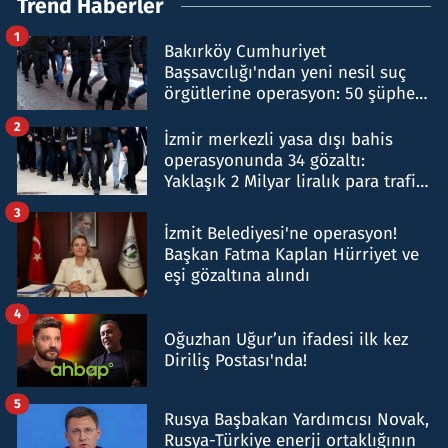
Trend Haberler
1
Bakırköy Cumhuriyet
Başsavcılığı'ndan yeni nesil suç
örgütlerine operasyon: 50 şüpheli
hakkında gözaltı kararı
2
İzmir merkezli yasa dışı bahis
operasyonunda 34 gözaltı:
Yaklaşık 2 Milyar liralık para trafiği
tespit edildi
3
İzmit Belediyesi'ne operasyon!
Başkan Fatma Kaplan Hürriyet ve
eşi gözaltına alındı
4
Oğuzhan Uğur’un ifadesi ilk kez
Diriliş Postası'nda!
5
Rusya Başbakan Yardımcısı Novak,
Rusya-Türkiye enerji ortaklığının