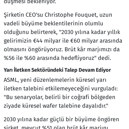
düşmesi bekleniyor.
Şirketin CEO'su Christophe Fouquet, uzun
vadeli büyüme beklentilerinin olumlu
olduğunu belirterek, "2030 yılına kadar yıllık
gelirimizin €44 milyar ile €60 milyar arasında
olmasını öngörüyoruz. Brüt kâr marjımızı da
%56 ile %60 arasında hedefliyoruz" dedi.
Yarı İletken Sektöründeki Talep Devam Ediyor
ASML, yeni düzenlemelerin küresel yarı
iletken talebini etkilemeyeceğini vurguladı:
"Bu senaryolar, belirli bir coğrafi bölgeden
ziyade küresel wafer talebine dayalıdır."
2030 yılına kadar güçlü bir büyüme öngören
şirket, mevcut %51 olan brüt kâr marjını