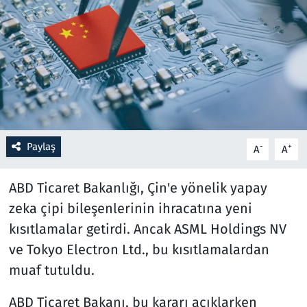
Resmi İlanlar
Rüya Tabirleri
Sağlık
Savunma Sanayi
Paylaş
-
+
A
A
Seçim 2023
ABD Ticaret Bakanlığı, Çin'e yönelik yapay
Spor
zeka çipi bileşenlerinin ihracatına yeni
kısıtlamalar getirdi. Ancak ASML Holdings NV
Teknoloji ve Bilim
ve Tokyo Electron Ltd., bu kısıtlamalardan
muaf tutuldu.
Televizyon
ABD Ticaret Bakanı, bu kararı açıklarken