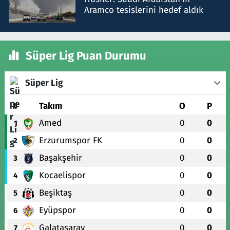
Aramco tesislerini hedef aldık
Süper Lig Puan Durumu
Süper Lig
#
Takım
O
P
Amed
0
0
1
Erzurumspor FK
0
0
2
Başakşehir
0
0
3
Kocaelispor
0
0
4
Beşiktaş
0
0
5
Eyüpspor
0
0
6
Galatasaray
0
0
7