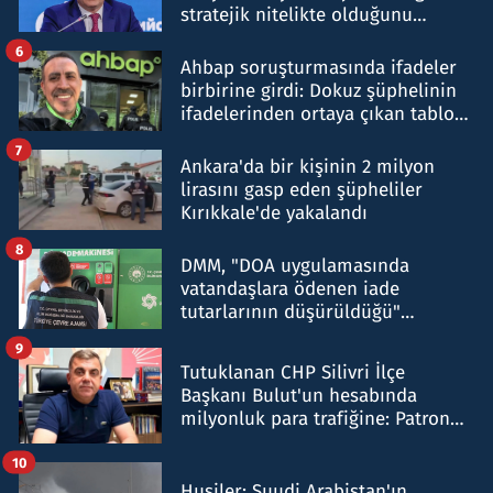
stratejik nitelikte olduğunu
belirtti
6
Ahbap soruşturmasında ifadeler
birbirine girdi: Dokuz şüphelinin
ifadelerinden ortaya çıkan tablo
şok etti
7
Ankara'da bir kişinin 2 milyon
lirasını gasp eden şüpheliler
Kırıkkale'de yakalandı
8
DMM, "DOA uygulamasında
vatandaşlara ödenen iade
tutarlarının düşürüldüğü"
iddiasını yalanladı
9
Tutuklanan CHP Silivri İlçe
Başkanı Bulut'un hesabında
milyonluk para trafiğine: Patron
talimat verdi, ben gönderdim
10
Husiler: Suudi Arabistan'ın