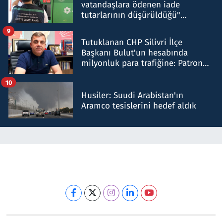
vatandaşlara ödenen iade
tutarlarının düşürüldüğü"
iddiasını yalanladı
9
Tutuklanan CHP Silivri İlçe
Başkanı Bulut'un hesabında
milyonluk para trafiğine: Patron
talimat verdi, ben gönderdim
10
Husiler: Suudi Arabistan'ın
Aramco tesislerini hedef aldık