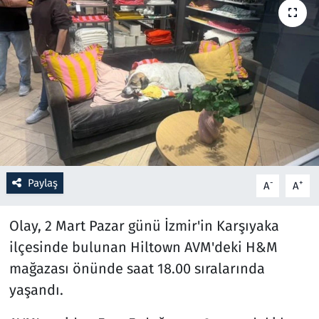
Resmi İlanlar
Rüya Tabirleri
Sağlık
Savunma Sanayi
Seçim 2023
Paylaş
-
+
A
A
Spor
Olay, 2 Mart Pazar günü İzmir'in Karşıyaka
ilçesinde bulunan Hiltown AVM'deki H&M
Teknoloji ve Bilim
mağazası önünde saat 18.00 sıralarında
Televizyon
yaşandı.