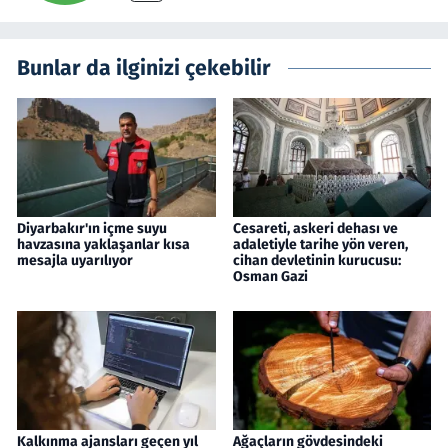
Bunlar da ilginizi çekebilir
Diyarbakır'ın içme suyu
Cesareti, askeri dehası ve
havzasına yaklaşanlar kısa
adaletiyle tarihe yön veren,
mesajla uyarılıyor
cihan devletinin kurucusu:
Osman Gazi
Kalkınma ajansları geçen yıl
Ağaçların gövdesindeki