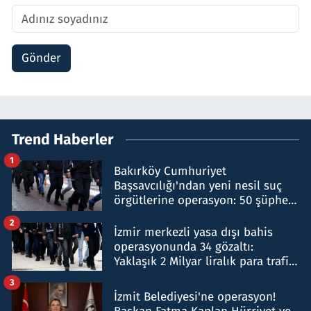
Gönder
Trend Haberler
1
Bakırköy Cumhuriyet
Başsavcılığı'ndan yeni nesil suç
örgütlerine operasyon: 50 şüpheli
hakkında gözaltı kararı
2
İzmir merkezli yasa dışı bahis
operasyonunda 34 gözaltı:
Yaklaşık 2 Milyar liralık para trafiği
tespit edildi
3
İzmit Belediyesi'ne operasyon!