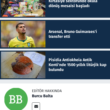
Kırtasiye sektöründe okula
dönüş mesaisi başladı
Arsenal, Bruno Guimaraes'i
transfer etti
Pisidia Antiokheia Antik
Kenti'nde 1500 yıllık litürjik kap
bulundu
EDITÖR HAKKINDA
Burcu Balta