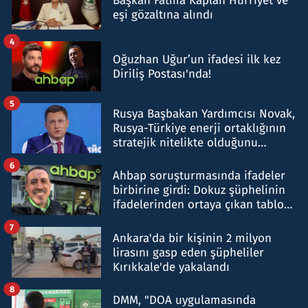
Başkan Fatma Kaplan Hürriyet ve
eşi gözaltına alındı
4
Oğuzhan Uğur’un ifadesi ilk kez
Diriliş Postası'nda!
5
Rusya Başbakan Yardımcısı Novak,
Rusya-Türkiye enerji ortaklığının
stratejik nitelikte olduğunu
belirtti
6
Ahbap soruşturmasında ifadeler
birbirine girdi: Dokuz şüphelinin
ifadelerinden ortaya çıkan tablo
şok etti
7
Ankara'da bir kişinin 2 milyon
lirasını gasp eden şüpheliler
Kırıkkale'de yakalandı
8
DMM, "DOA uygulamasında