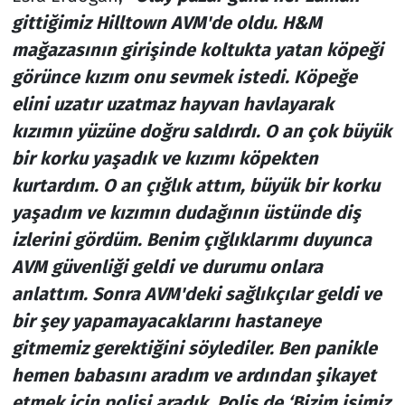
gittiğimiz Hilltown AVM'de oldu. H&M
mağazasının girişinde koltukta yatan köpeği
görünce kızım onu sevmek istedi. Köpeğe
elini uzatır uzatmaz hayvan havlayarak
kızımın yüzüne doğru saldırdı. O an çok büyük
bir korku yaşadık ve kızımı köpekten
kurtardım. O an çığlık attım, büyük bir korku
yaşadım ve kızımın dudağının üstünde diş
izlerini gördüm. Benim çığlıklarımı duyunca
AVM güvenliği geldi ve durumu onlara
anlattım. Sonra AVM'deki sağlıkçılar geldi ve
bir şey yapamayacaklarını hastaneye
gitmemiz gerektiğini söylediler. Ben panikle
hemen babasını aradım ve ardından şikayet
etmek için polisi aradık. Polis de ‘Bizim işimiz