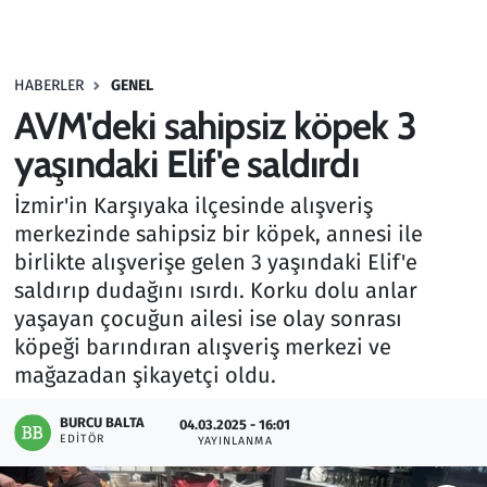
Gündem
HABERLER
GENEL
Haber
AVM'deki sahipsiz köpek 3
Kültür Sanat
yaşındaki Elif'e saldırdı
İzmir'in Karşıyaka ilçesinde alışveriş
Kurumsal Haberler
merkezinde sahipsiz bir köpek, annesi ile
birlikte alışverişe gelen 3 yaşındaki Elif'e
Lezzet Durağı
saldırıp dudağını ısırdı. Korku dolu anlar
Memur ve Kamu
yaşayan çocuğun ailesi ise olay sonrası
köpeği barındıran alışveriş merkezi ve
Otomobil
mağazadan şikayetçi oldu.
BURCU BALTA
Oyun
04.03.2025 - 16:01
EDITÖR
YAYINLANMA
Ramazan