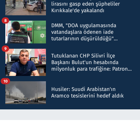
lirasını gasp eden şüpheliler
Kırıkkale'de yakalandı
8
DMM, "DOA uygulamasında
vatandaşlara ödenen iade
tutarlarının düşürüldüğü"
iddiasını yalanladı
9
Tutuklanan CHP Silivri İlçe
Başkanı Bulut'un hesabında
milyonluk para trafiğine: Patron
talimat verdi, ben gönderdim
10
Husiler: Suudi Arabistan'ın
Aramco tesislerini hedef aldık