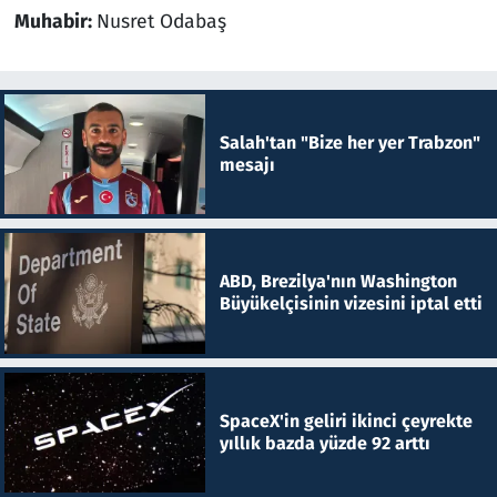
Muhabir:
Nusret Odabaş
Salah'tan "Bize her yer Trabzon"
mesajı
ABD, Brezilya'nın Washington
Büyükelçisinin vizesini iptal etti
SpaceX'in geliri ikinci çeyrekte
yıllık bazda yüzde 92 arttı