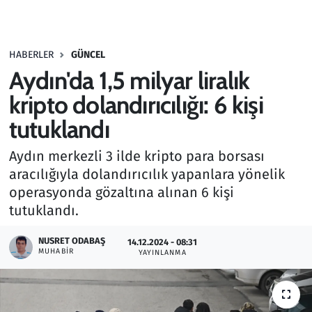
Gündem
HABERLER
GÜNCEL
Haber
Aydın'da 1,5 milyar liralık
Kültür Sanat
kripto dolandırıcılığı: 6 kişi
tutuklandı
Kurumsal Haberler
Aydın merkezli 3 ilde kripto para borsası
Lezzet Durağı
aracılığıyla dolandırıcılık yapanlara yönelik
operasyonda gözaltına alınan 6 kişi
Memur ve Kamu
tutuklandı.
Otomobil
NUSRET ODABAŞ
14.12.2024 - 08:31
MUHABIR
YAYINLANMA
Oyun
Ramazan