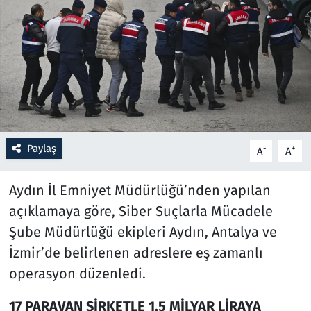
Resmi İlanlar
Rüya Tabirleri
Sağlık
Savunma Sanayi
Paylaş
-
+
A
A
Seçim 2023
Aydın İl Emniyet Müdürlüğü’nden yapılan
Spor
açıklamaya göre, Siber Suçlarla Mücadele
Şube Müdürlüğü ekipleri Aydın, Antalya ve
Teknoloji ve Bilim
İzmir’de belirlenen adreslere eş zamanlı
operasyon düzenledi.
Televizyon
17 PARAVAN ŞİRKETLE 1,5 MİLYAR LİRAYA