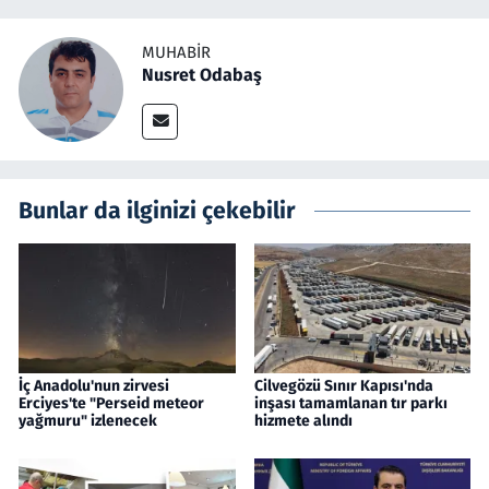
MUHABIR
Nusret Odabaş
Bunlar da ilginizi çekebilir
İç Anadolu'nun zirvesi
Cilvegözü Sınır Kapısı'nda
Erciyes'te "Perseid meteor
inşası tamamlanan tır parkı
yağmuru" izlenecek
hizmete alındı