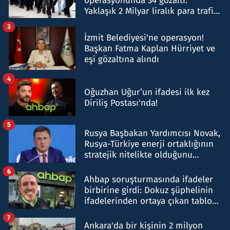
operasyonunda 34 gözaltı:
Yaklaşık 2 Milyar liralık para trafiği
tespit edildi
3
İzmit Belediyesi'ne operasyon!
Başkan Fatma Kaplan Hürriyet ve
eşi gözaltına alındı
4
Oğuzhan Uğur’un ifadesi ilk kez
Diriliş Postası'nda!
5
Rusya Başbakan Yardımcısı Novak,
Rusya-Türkiye enerji ortaklığının
stratejik nitelikte olduğunu
belirtti
6
Ahbap soruşturmasında ifadeler
birbirine girdi: Dokuz şüphelinin
ifadelerinden ortaya çıkan tablo
şok etti
7
Ankara'da bir kişinin 2 milyon