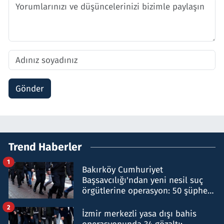
Gönder
Trend Haberler
1
Bakırköy Cumhuriyet
Başsavcılığı'ndan yeni nesil suç
örgütlerine operasyon: 50 şüpheli
hakkında gözaltı kararı
2
İzmir merkezli yasa dışı bahis