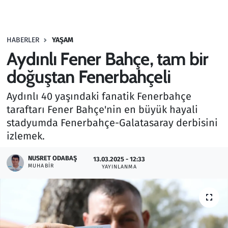
Gündem
HABERLER
YAŞAM
Haber
Aydınlı Fener Bahçe, tam bir
Kültür Sanat
doğuştan Fenerbahçeli
Aydınlı 40 yaşındaki fanatik Fenerbahçe
Kurumsal Haberler
taraftarı Fener Bahçe'nin en büyük hayali
stadyumda Fenerbahçe-Galatasaray derbisini
Lezzet Durağı
izlemek.
Memur ve Kamu
NUSRET ODABAŞ
13.03.2025 - 12:33
MUHABIR
YAYINLANMA
Otomobil
Oyun
Ramazan