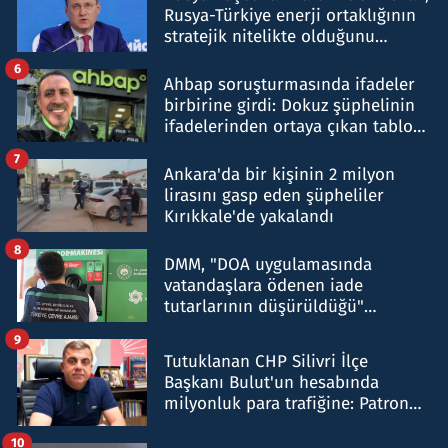
Rusya-Türkiye enerji ortaklığının
stratejik nitelikte olduğunu
belirtti
6
Ahbap soruşturmasında ifadeler
birbirine girdi: Dokuz şüphelinin
ifadelerinden ortaya çıkan tablo
şok etti
7
Ankara'da bir kişinin 2 milyon
lirasını gasp eden şüpheliler
Kırıkkale'de yakalandı
8
DMM, "DOA uygulamasında
vatandaşlara ödenen iade
tutarlarının düşürüldüğü"
iddiasını yalanladı
9
Tutuklanan CHP Silivri İlçe
Başkanı Bulut'un hesabında
milyonluk para trafiğine: Patron
talimat verdi, ben gönderdim
10