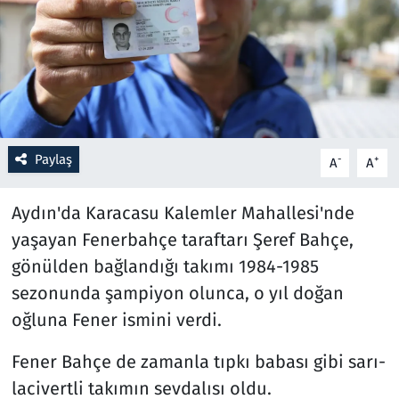
Resmi İlanlar
Rüya Tabirleri
Sağlık
Paylaş
-
+
A
A
Savunma Sanayi
Aydın'da Karacasu Kalemler Mahallesi'nde
Seçim 2023
yaşayan Fenerbahçe taraftarı Şeref Bahçe,
gönülden bağlandığı takımı 1984-1985
Spor
sezonunda şampiyon olunca, o yıl doğan
Teknoloji ve Bilim
oğluna Fener ismini verdi.
Televizyon
Fener Bahçe de zamanla tıpkı babası gibi sarı-
lacivertli takımın sevdalısı oldu.