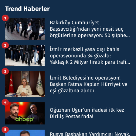
Trend Haberler
1
Bakırköy Cumhuriyet
Başsavcılığı'ndan yeni nesil suç
örgütlerine operasyon: 50 şüpheli
hakkında gözaltı kararı
2
İzmir merkezli yasa dışı bahis
operasyonunda 34 gözaltı:
Yaklaşık 2 Milyar liralık para trafiği
tespit edildi
3
İzmit Belediyesi'ne operasyon!
Başkan Fatma Kaplan Hürriyet ve
eşi gözaltına alındı
4
Oğuzhan Uğur’un ifadesi ilk kez
Diriliş Postası'nda!
5
Rusya Başbakan Yardımcısı Novak,