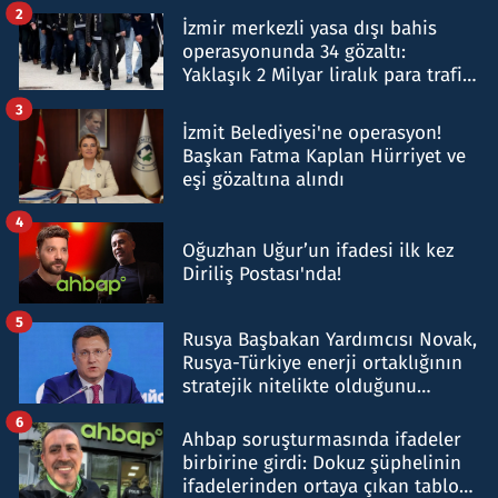
hakkında gözaltı kararı
2
İzmir merkezli yasa dışı bahis
operasyonunda 34 gözaltı:
Yaklaşık 2 Milyar liralık para trafiği
tespit edildi
3
İzmit Belediyesi'ne operasyon!
Başkan Fatma Kaplan Hürriyet ve
eşi gözaltına alındı
4
Oğuzhan Uğur’un ifadesi ilk kez
Diriliş Postası'nda!
5
Rusya Başbakan Yardımcısı Novak,
Rusya-Türkiye enerji ortaklığının
stratejik nitelikte olduğunu
belirtti
6
Ahbap soruşturmasında ifadeler
birbirine girdi: Dokuz şüphelinin
ifadelerinden ortaya çıkan tablo