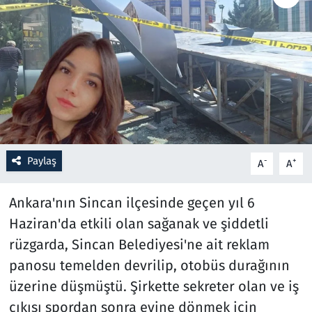
Resmi İlanlar
Rüya Tabirleri
Sağlık
Savunma Sanayi
Paylaş
-
+
A
A
Seçim 2023
Ankara'nın Sincan ilçesinde geçen yıl 6
Spor
Haziran'da etkili olan sağanak ve şiddetli
rüzgarda, Sincan Belediyesi'ne ait reklam
Teknoloji ve Bilim
panosu temelden devrilip, otobüs durağının
Televizyon
üzerine düşmüştü. Şirkette sekreter olan ve iş
çıkışı spordan sonra evine dönmek için