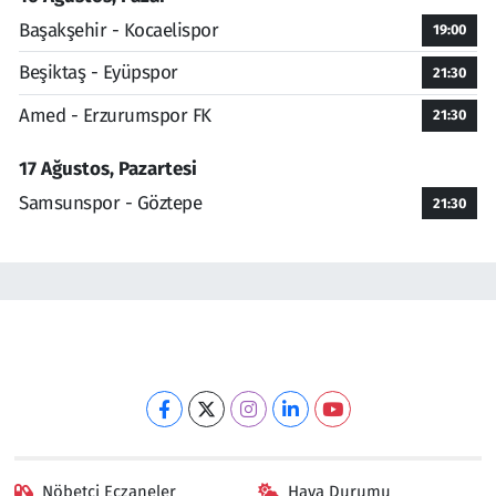
Başakşehir - Kocaelispor
19:00
Beşiktaş - Eyüpspor
21:30
Amed - Erzurumspor FK
21:30
17 Ağustos, Pazartesi
Samsunspor - Göztepe
21:30
Nöbetçi Eczaneler
Hava Durumu