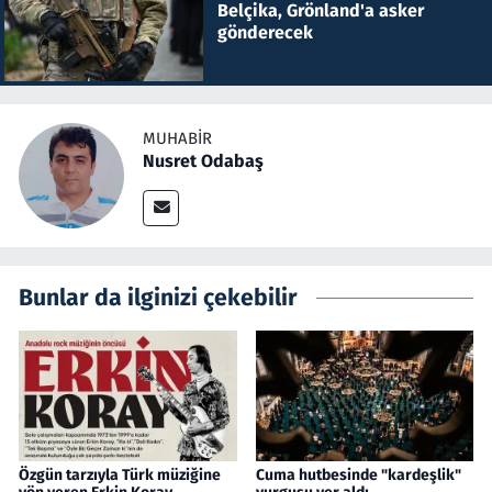
Belçika, Grönland'a asker
gönderecek
MUHABIR
Nusret Odabaş
Bunlar da ilginizi çekebilir
Özgün tarzıyla Türk müziğine
Cuma hutbesinde "kardeşlik"