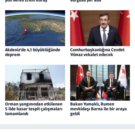
yön veren Erkin Koray
vurgusu yer aldı
Akdeniz'de 4,1 büyüklüğünde
Cumhurbaşkanlığına Cevdet
deprem
Yılmaz vekalet edecek
Orman yangınından etkilenen
Bakan Yumaklı, Rumen
5 ilde hasar tespit çalışmaları
mevkidaşı Barna ile bir araya
tamamlandı
geldi