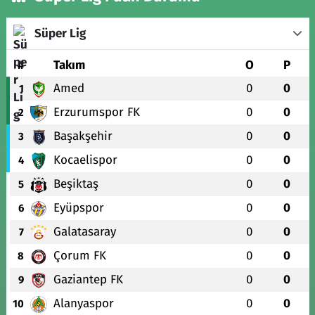
Süper Lig
#
Takım
O
P
Amed
0
0
1
Erzurumspor FK
0
0
2
Başakşehir
0
0
3
Kocaelispor
0
0
4
Beşiktaş
0
0
5
Eyüpspor
0
0
6
Galatasaray
0
0
7
Çorum FK
0
0
8
Gaziantep FK
0
0
9
Alanyaspor
0
0
10