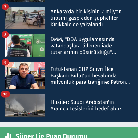
şok etti
7
Ankara'da bir kişinin 2 milyon
lirasını gasp eden şüpheliler
Kırıkkale'de yakalandı
8
DMM, "DOA uygulamasında
vatandaşlara ödenen iade
tutarlarının düşürüldüğü"
iddiasını yalanladı
9
Tutuklanan CHP Silivri İlçe
Başkanı Bulut'un hesabında
milyonluk para trafiğine: Patron
talimat verdi, ben gönderdim
10
Husiler: Suudi Arabistan'ın
Aramco tesislerini hedef aldık
Süper Lig Puan Durumu