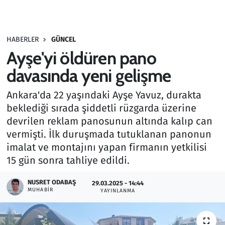
Gündem
HABERLER
GÜNCEL
Haber
Ayşe'yi öldüren pano
Kültür Sanat
davasında yeni gelişme
Ankara'da 22 yaşındaki Ayşe Yavuz, durakta
Kurumsal Haberler
beklediği sırada şiddetli rüzgarda üzerine
devrilen reklam panosunun altında kalıp can
Lezzet Durağı
vermişti. İlk duruşmada tutuklanan panonun
Memur ve Kamu
imalat ve montajını yapan firmanın yetkilisi
15 gün sonra tahliye edildi.
Otomobil
NUSRET ODABAŞ
29.03.2025 - 14:44
MUHABIR
YAYINLANMA
Oyun
Ramazan