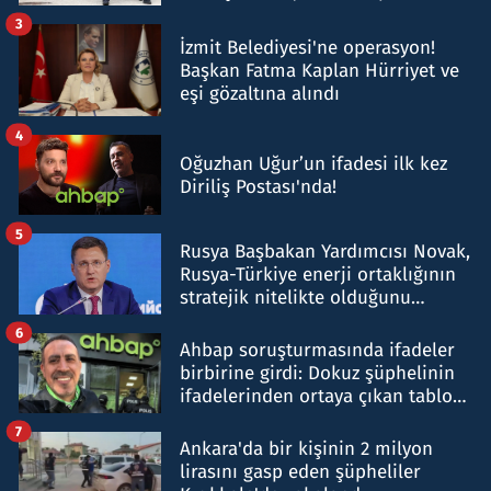
tespit edildi
3
İzmit Belediyesi'ne operasyon!
Başkan Fatma Kaplan Hürriyet ve
eşi gözaltına alındı
4
Oğuzhan Uğur’un ifadesi ilk kez
Diriliş Postası'nda!
5
Rusya Başbakan Yardımcısı Novak,
Rusya-Türkiye enerji ortaklığının
stratejik nitelikte olduğunu
belirtti
6
Ahbap soruşturmasında ifadeler
birbirine girdi: Dokuz şüphelinin
ifadelerinden ortaya çıkan tablo
şok etti
7
Ankara'da bir kişinin 2 milyon
lirasını gasp eden şüpheliler