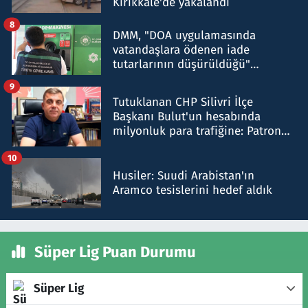
Kırıkkale'de yakalandı
8
DMM, "DOA uygulamasında
vatandaşlara ödenen iade
tutarlarının düşürüldüğü"
iddiasını yalanladı
9
Tutuklanan CHP Silivri İlçe
Başkanı Bulut'un hesabında
milyonluk para trafiğine: Patron
talimat verdi, ben gönderdim
10
Husiler: Suudi Arabistan'ın
Aramco tesislerini hedef aldık
Süper Lig Puan Durumu
Süper Lig