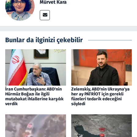
Mürvet Kara
Bunlar da ilginizi çekebilir
İran Cumhurbaşkanı: ABD'nin
Zelenskiy, ABD'nin Ukrayna'ya
Hürmüz Boğazı ile ilgili
her ay PATRİOT için gerekli
mutabakat ihlallerine karşılık
füzeleri tedarik edeceğini
verdik
söyledi