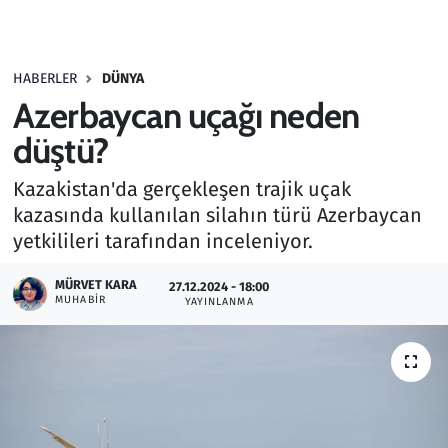
Gündem
HABERLER
DÜNYA
Haber
Azerbaycan uçağı neden
Kültür Sanat
düştü?
Kazakistan'da gerçekleşen trajik uçak
Kurumsal Haberler
kazasında kullanılan silahın türü Azerbaycan
yetkilileri tarafından inceleniyor.
Lezzet Durağı
MÜRVET KARA
27.12.2024 - 18:00
Memur ve Kamu
MUHABIR
YAYINLANMA
Otomobil
Oyun
Ramazan