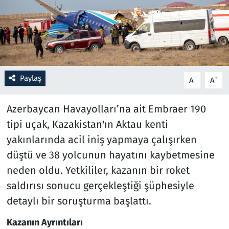
Resmi İlanlar
Rüya Tabirleri
Sağlık
Paylaş
-
+
A
A
Savunma Sanayi
Azerbaycan Havayolları’na ait Embraer 190
tipi uçak, Kazakistan'ın Aktau kenti
Seçim 2023
yakınlarında acil iniş yapmaya çalışırken
düştü ve 38 yolcunun hayatını kaybetmesine
Spor
neden oldu. Yetkililer, kazanın bir roket
Teknoloji ve Bilim
saldırısı sonucu gerçekleştiği şüphesiyle
detaylı bir soruşturma başlattı.
Televizyon
Kazanın Ayrıntıları