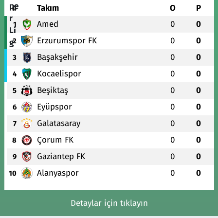
#
Takım
O
P
Amed
0
0
1
Erzurumspor FK
0
0
2
Başakşehir
0
0
3
Kocaelispor
0
0
4
Beşiktaş
0
0
5
Eyüpspor
0
0
6
Galatasaray
0
0
7
Çorum FK
0
0
8
Gaziantep FK
0
0
9
Alanyaspor
0
0
10
Detaylar için tıklayın