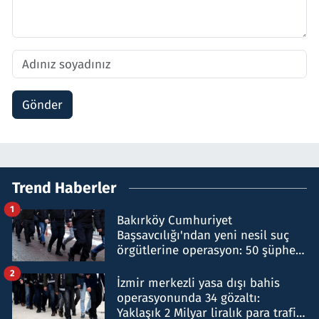
Gönder
Trend Haberler
1
Bakırköy Cumhuriyet
Başsavcılığı'ndan yeni nesil suç
örgütlerine operasyon: 50 şüpheli
hakkında gözaltı kararı
2
İzmir merkezli yasa dışı bahis
operasyonunda 34 gözaltı:
Yaklaşık 2 Milyar liralık para trafiği