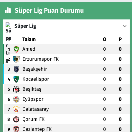
Süper Lig Puan Durumu
Süper Lig
#
Takım
O
P
Amed
0
0
1
Erzurumspor FK
0
0
2
Başakşehir
0
0
3
Kocaelispor
0
0
4
Beşiktaş
0
0
5
Eyüpspor
0
0
6
Galatasaray
0
0
7
Çorum FK
0
0
8
Gaziantep FK
0
0
9