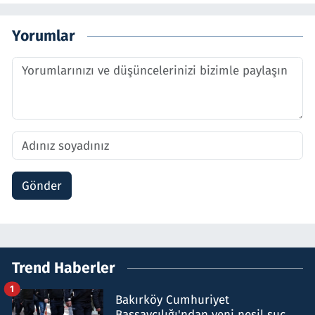
Yorumlar
Gönder
Trend Haberler
1
Bakırköy Cumhuriyet
Başsavcılığı'ndan yeni nesil suç