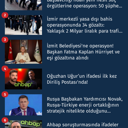
örgütlerine operasyon: 50 şüpheli
hakkında gözaltı kararı
2
İzmir merkezli yasa dışı bahis
operasyonunda 34 gözaltı:
Yaklaşık 2 Milyar liralık para trafiği
tespit edildi
3
İzmit Belediyesi'ne operasyon!
Başkan Fatma Kaplan Hürriyet ve
eşi gözaltına alındı
4
Oğuzhan Uğur’un ifadesi ilk kez
Diriliş Postası'nda!
5
Rusya Başbakan Yardımcısı Novak,
Rusya-Türkiye enerji ortaklığının
stratejik nitelikte olduğunu
belirtti
6
Ahbap soruşturmasında ifadeler