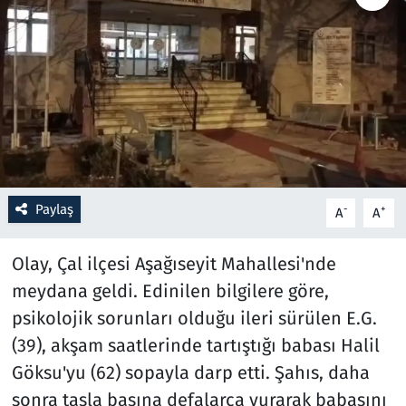
Resmi İlanlar
Rüya Tabirleri
Sağlık
Savunma Sanayi
Paylaş
-
+
A
A
Seçim 2023
Olay, Çal ilçesi Aşağıseyit Mahallesi'nde
Spor
meydana geldi. Edinilen bilgilere göre,
psikolojik sorunları olduğu ileri sürülen E.G.
Teknoloji ve Bilim
(39), akşam saatlerinde tartıştığı babası Halil
Televizyon
Göksu'yu (62) sopayla darp etti. Şahıs, daha
sonra taşla başına defalarca vurarak babasını