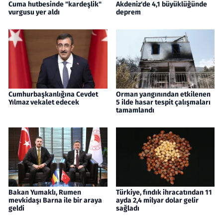
Cuma hutbesinde "kardeşlik"
Akdeniz'de 4,1 büyüklüğünde
vurgusu yer aldı
deprem
Cumhurbaşkanlığına Cevdet
Orman yangınından etkilenen
Yılmaz vekalet edecek
5 ilde hasar tespit çalışmaları
tamamlandı
Bakan Yumaklı, Rumen
Türkiye, fındık ihracatından 11
mevkidaşı Barna ile bir araya
ayda 2,4 milyar dolar gelir
geldi
sağladı