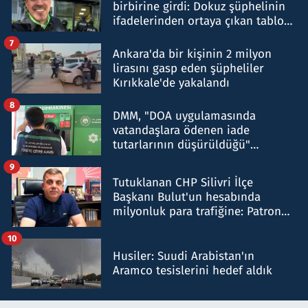
birbirine girdi: Dokuz şüphelinin
ifadelerinden ortaya çıkan tablo
şok etti
7
Ankara'da bir kişinin 2 milyon
lirasını gasp eden şüpheliler
Kırıkkale'de yakalandı
8
DMM, "DOA uygulamasında
vatandaşlara ödenen iade
tutarlarının düşürüldüğü"
iddiasını yalanladı
9
Tutuklanan CHP Silivri İlçe
Başkanı Bulut'un hesabında
milyonluk para trafiğine: Patron
talimat verdi, ben gönderdim
10
Husiler: Suudi Arabistan'ın
Aramco tesislerini hedef aldık