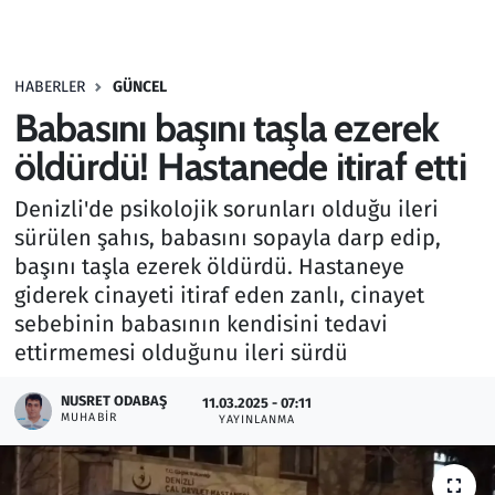
Gündem
HABERLER
GÜNCEL
Haber
Babasını başını taşla ezerek
Kültür Sanat
öldürdü! Hastanede itiraf etti
Denizli'de psikolojik sorunları olduğu ileri
Kurumsal Haberler
sürülen şahıs, babasını sopayla darp edip,
başını taşla ezerek öldürdü. Hastaneye
Lezzet Durağı
giderek cinayeti itiraf eden zanlı, cinayet
Memur ve Kamu
sebebinin babasının kendisini tedavi
ettirmemesi olduğunu ileri sürdü
Otomobil
NUSRET ODABAŞ
11.03.2025 - 07:11
MUHABIR
YAYINLANMA
Oyun
Ramazan