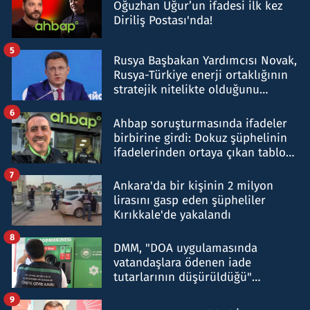
Oğuzhan Uğur’un ifadesi ilk kez
Diriliş Postası'nda!
5
Rusya Başbakan Yardımcısı Novak,
Rusya-Türkiye enerji ortaklığının
stratejik nitelikte olduğunu
belirtti
6
Ahbap soruşturmasında ifadeler
birbirine girdi: Dokuz şüphelinin
ifadelerinden ortaya çıkan tablo
şok etti
7
Ankara'da bir kişinin 2 milyon
lirasını gasp eden şüpheliler
Kırıkkale'de yakalandı
8
DMM, "DOA uygulamasında
vatandaşlara ödenen iade
tutarlarının düşürüldüğü"
iddiasını yalanladı
9