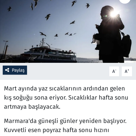
Resmi İlanlar
Rüya Tabirleri
Sağlık
Savunma Sanayi
Paylaş
-
+
A
A
Seçim 2023
Mart ayında yaz sıcaklarının ardından gelen
Spor
kış soğuğu sona eriyor. Sıcaklıklar hafta sonu
artmaya başlayacak.
Teknoloji ve Bilim
Marmara'da güneşli günler yeniden başlıyor.
Televizyon
Kuvvetli esen poyraz hafta sonu hızını