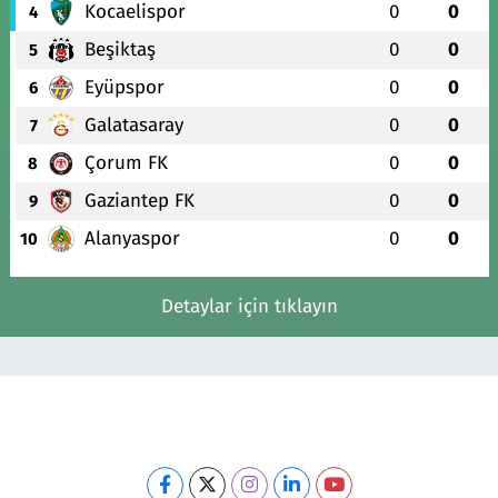
Kocaelispor
0
0
4
Beşiktaş
0
0
5
Eyüpspor
0
0
6
Galatasaray
0
0
7
Çorum FK
0
0
8
Gaziantep FK
0
0
9
Alanyaspor
0
0
10
Detaylar için tıklayın