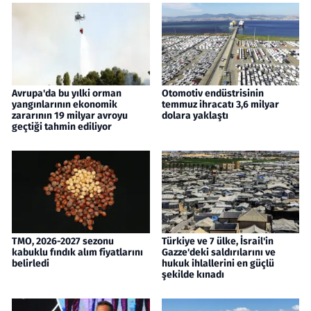
Avrupa'da bu yılki orman
Otomotiv endüstrisinin
yangınlarının ekonomik
temmuz ihracatı 3,6 milyar
zararının 19 milyar avroyu
dolara yaklaştı
geçtiği tahmin ediliyor
TMO, 2026-2027 sezonu
Türkiye ve 7 ülke, İsrail'in
kabuklu fındık alım fiyatlarını
Gazze'deki saldırılarını ve
belirledi
hukuk ihlallerini en güçlü
şekilde kınadı