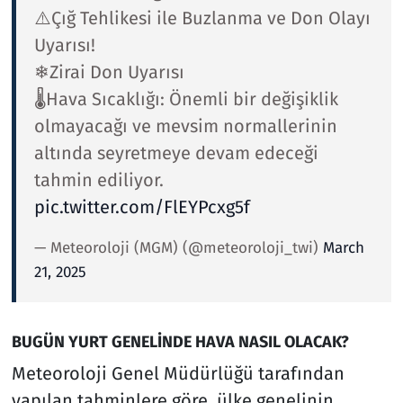
⚠️Çığ Tehlikesi ile Buzlanma ve Don Olayı
Uyarısı!
❄Zirai Don Uyarısı
🌡️Hava Sıcaklığı: Önemli bir değişiklik
olmayacağı ve mevsim normallerinin
altında seyretmeye devam edeceği
tahmin ediliyor.
pic.twitter.com/FlEYPcxg5f
— Meteoroloji (MGM) (@meteoroloji_twi)
March
21, 2025
BUGÜN YURT GENELİNDE HAVA NASIL OLACAK?
Meteoroloji Genel Müdürlüğü tarafından
yapılan tahminlere göre, ülke genelinin