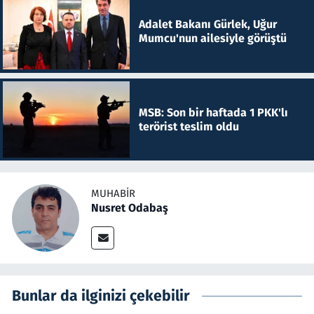
Adalet Bakanı Gürlek, Uğur
Mumcu'nun ailesiyle görüştü
MSB: Son bir haftada 1 PKK'lı
terörist teslim oldu
MUHABIR
Nusret Odabaş
Bunlar da ilginizi çekebilir