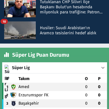
Tutuklanan CHP Silivri İlçe
Başkanı Bulut'un hesabında
milyonluk para trafiğine: Patron
talimat verdi, ben gönderdim
10
Husiler: Suudi Arabistan'ın
Aramco tesislerini hedef aldık
Süper Lig Puan Durumu
Süper Lig
#
Takım
O
P
Amed
0
0
1
Erzurumspor FK
0
0
2
Başakşehir
0
0
3