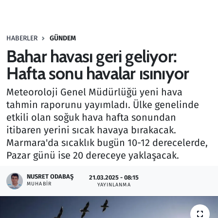
Gündem
HABERLER
GÜNDEM
Haber
Bahar havası geri geliyor:
Kültür Sanat
Hafta sonu havalar ısınıyor
Meteoroloji Genel Müdürlüğü yeni hava
Kurumsal Haberler
tahmin raporunu yayımladı. Ülke genelinde
etkili olan soğuk hava hafta sonundan
Lezzet Durağı
itibaren yerini sıcak havaya bırakacak.
Memur ve Kamu
Marmara'da sıcaklık bugün 10-12 derecelerde,
Pazar günü ise 20 dereceye yaklaşacak.
Otomobil
NUSRET ODABAŞ
21.03.2025 - 08:15
MUHABIR
YAYINLANMA
Oyun
Ramazan