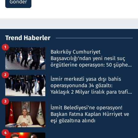
Gönder
Trend Haberler
1
Bakırköy Cumhuriyet
Başsavcılığı'ndan yeni nesil suç
örgütlerine operasyon: 50 şüpheli
hakkında gözaltı kararı
2
İzmir merkezli yasa dışı bahis
operasyonunda 34 gözaltı:
Yaklaşık 2 Milyar liralık para trafiği
tespit edildi
3
İzmit Belediyesi'ne operasyon!
Başkan Fatma Kaplan Hürriyet ve
eşi gözaltına alındı
4