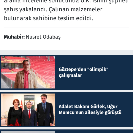
arama inceleme sonucunda Ü.K. isimli şüpheli
şahıs yakalandı. Çalınan malzemeler
bulunarak sahibine teslim edildi.
Muhabir:
Nusret Odabaş
Göztepe'den "olimpik"
çalışmalar
Adalet Bakanı Gürlek, Uğur
Mumcu'nun ailesiyle görüştü