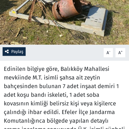
Resmi İlanlar
Rüya Tabirleri
Sağlık
Paylaş
-
+
A
A
Savunma Sanayi
Edinilen bilgiye göre, Balıkköy Mahallesi
Seçim 2023
mevkiinde M.T. isimli şahsa ait zeytin
bahçesinden bulunan 7 adet inşaat demiri 1
Spor
adet koşu bandı iskeleti, 1 adet soba
Teknoloji ve Bilim
kovasının kimliği belirsiz kişi veya kişilerce
çalındığı ihbar edildi. Efeler İlçe Jandarma
Televizyon
Komutanlığınca bölgede yapılan detaylı