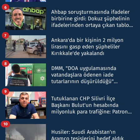
belirtti
6
Ahbap soruşturmasında ifadeler
birbirine girdi: Dokuz şüphelinin
ifadelerinden ortaya çıkan tablo
şok etti
7
Ankara'da bir kişinin 2 milyon
lirasını gasp eden şüpheliler
Kırıkkale'de yakalandı
8
DMM, "DOA uygulamasında
vatandaşlara ödenen iade
tutarlarının düşürüldüğü"
iddiasını yalanladı
9
Tutuklanan CHP Silivri İlçe
Başkanı Bulut'un hesabında
milyonluk para trafiğine: Patron
talimat verdi, ben gönderdim
10
Husiler: Suudi Arabistan'ın
Aramco tesislerini hedef aldık