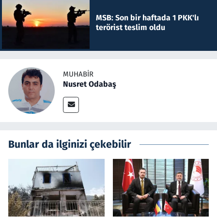
MSB: Son bir haftada 1 PKK'lı
terörist teslim oldu
MUHABIR
Nusret Odabaş
Bunlar da ilginizi çekebilir