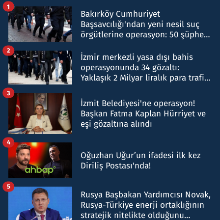
1
Bakırköy Cumhuriyet
Başsavcılığı'ndan yeni nesil suç
örgütlerine operasyon: 50 şüpheli
hakkında gözaltı kararı
2
İzmir merkezli yasa dışı bahis
operasyonunda 34 gözaltı:
Yaklaşık 2 Milyar liralık para trafiği
tespit edildi
3
İzmit Belediyesi'ne operasyon!
Başkan Fatma Kaplan Hürriyet ve
eşi gözaltına alındı
4
Oğuzhan Uğur’un ifadesi ilk kez
Diriliş Postası'nda!
5
Rusya Başbakan Yardımcısı Novak,
Rusya-Türkiye enerji ortaklığının
stratejik nitelikte olduğunu