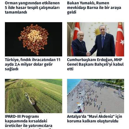
Orman yangınından etkilenen
Bakan Yumaklı, Rumen
5 ilde hasar tespit çalışmaları
mevkidaşı Barna ile bir araya
tamamlandı
geldi
Türkiye, fındık ihracatından 11
Cumhurbaşkanı Erdoğan, MHP
ayda 2,4 milyar dolar gelir
Genel Başkanı Bahçeli'yi kabul
sağladı
etti
IPARD-III Programı
Antalya'da "Mavi Akdeniz" için
kapsamında kırsaldaki
koruma kalkanı oluşturuldu
üreticiler ile yatırımcılara