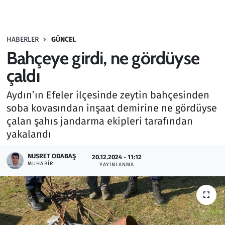
Gündem
HABERLER
GÜNCEL
Haber
Bahçeye girdi, ne gördüyse
Kültür Sanat
çaldı
Aydın’ın Efeler ilçesinde zeytin bahçesinden
Kurumsal Haberler
soba kovasından inşaat demirine ne gördüyse
çalan şahıs jandarma ekipleri tarafından
Lezzet Durağı
yakalandı
Memur ve Kamu
NUSRET ODABAŞ
20.12.2024 - 11:12
MUHABIR
YAYINLANMA
Otomobil
Oyun
Ramazan